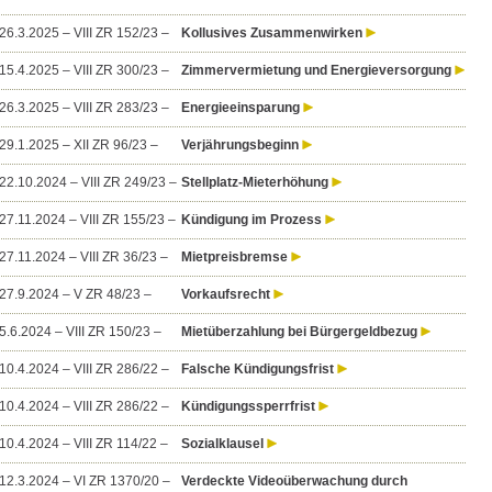
6.3.2025 – VIII ZR 152/23 –
Kollusives Zusammenwirken
5.4.2025 – VIII ZR 300/23 –
Zimmervermietung und Energieversorgung
6.3.2025 – VIII ZR 283/23 –
Energieeinsparung
9.1.2025 – XII ZR 96/23 –
Verjährungsbeginn
2.10.2024 – VIII ZR 249/23 –
Stellplatz-Mieterhöhung
7.11.2024 – VIII ZR 155/23 –
Kündigung im Prozess
7.11.2024 – VIII ZR 36/23 –
Mietpreisbremse
7.9.2024 – V ZR 48/23 –
Vorkaufsrecht
.6.2024 – VIII ZR 150/23 –
Mietüberzahlung bei Bürgergeldbezug
0.4.2024 – VIII ZR 286/22 –
Falsche Kündigungsfrist
0.4.2024 – VIII ZR 286/22 –
Kündigungssperrfrist
0.4.2024 – VIII ZR 114/22 –
Sozialklausel
2.3.2024 – VI ZR 1370/20 –
Verdeckte Videoüberwachung durch