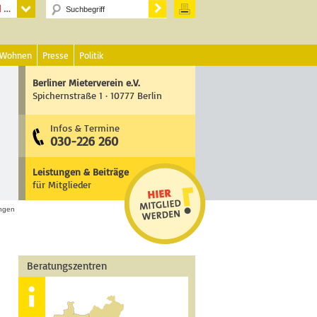
 Wohnen
Presse
Politik
Berliner Mieterverein e.V.
Spichernstraße 1 · 10777 Berlin
Infos & Termine
030-226 260
Leistungen & Beiträge
für Mitglieder
ngen
Beratungszentren