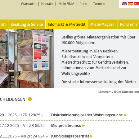
Startseite
Kontakt
Mein BMV
Jobs
Termine
Sprachen
ritt
Beratung & Service
Infomarkt & Mietrecht
MieterMagazin
Rund ums
Berlins größte Mieterorganisation mit über
190.000 Mitgliedern
Mieterberatung in allen Bezirken,
Schriftverkehr mit Vermietern,
Mietrechtsschutz für Gerichtsverfahren,
Informationen zum Mietrecht und zur
Wohnungspolitik
Die starke Interessenvertretung der Mieter
Mietrecht
/
BGH-Entscheidu
CHEIDUNGEN
9.1.2026 – I ZR 129/25 –
Diskriminierung bei der Wohnungssuche
7.12.2025 – VIII ZR 56/25 –
Mietpreisbremse
1.1.2026 – VIII ZR 247/24 –
Kündigungssperrfrist