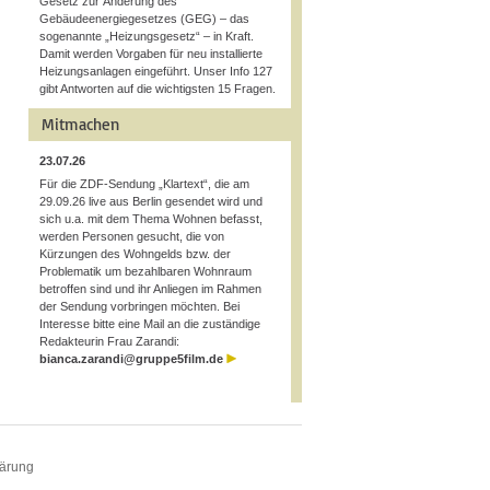
Gesetz zur Änderung des
Gebäudeenergiegesetzes (GEG) – das
sogenannte „Heizungsgesetz“ – in Kraft.
Damit werden Vorgaben für neu installierte
Heizungsanlagen eingeführt. Unser Info 127
gibt Antworten auf die wichtigsten 15 Fragen.
Mitmachen
23.07.26
Für die ZDF-Sendung „Klartext“, die am
29.09.26 live aus Berlin gesendet wird und
sich u.a. mit dem Thema Wohnen befasst,
werden Personen gesucht, die von
Kürzungen des Wohngelds bzw. der
Problematik um bezahlbaren Wohnraum
betroffen sind und ihr Anliegen im Rahmen
der Sendung vorbringen möchten. Bei
Interesse bitte eine Mail an die zuständige
Redakteurin Frau Zarandi:
bianca.zarandi@gruppe5film.de
lärung