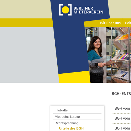
Wir über uns
Beit
BGH-ENTS
BGH vom 2
Infoblätter
Mietrechtsliteratur
BGH vom 1
Rechtsprechung
BGH vom 2
Urteile des BGH