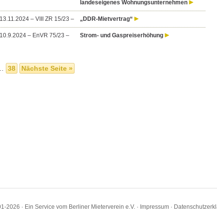
landeseigenes Wohnungsunternehmen
3.11.2024 – VIII ZR 15/23 –
„DDR-Mietvertrag“
0.9.2024 – EnVR 75/23 –
Strom- und Gaspreiserhöhung
…
38
Nächste Seite »
1-2026 · Ein Service vom Berliner Mieterverein e.V. ·
Impressum
·
Datenschutzerk