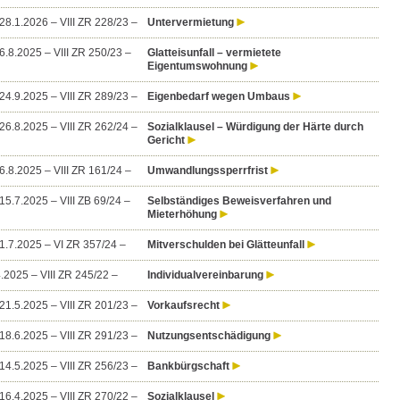
8.1.2026 – VIII ZR 228/23 –
Untervermietung
.8.2025 – VIII ZR 250/23 –
Glatteisunfall – vermietete
Eigentumswohnung
4.9.2025 – VIII ZR 289/23 –
Eigenbedarf wegen Umbaus
6.8.2025 – VIII ZR 262/24 –
Sozialklausel – Würdigung der Härte durch
Gericht
.8.2025 – VIII ZR 161/24 –
Umwandlungssperrfrist
5.7.2025 – VIII ZB 69/24 –
Selbständiges Beweisverfahren und
Mieterhöhung
.7.2025 – VI ZR 357/24 –
Mitverschulden bei Glätteunfall
.2025 – VIII ZR 245/22 –
Individualvereinbarung
1.5.2025 – VIII ZR 201/23 –
Vorkaufsrecht
8.6.2025 – VIII ZR 291/23 –
Nutzungsentschädigung
4.5.2025 – VIII ZR 256/23 –
Bankbürgschaft
6.4.2025 – VIII ZR 270/22 –
Sozialklausel