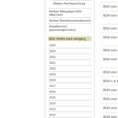
Weitere Rechtsprechung
BGH vom 2
Berliner Mietspiegel 2026 –
MietCheck
BGH vom 6
Berliner Betriebskostenübersicht
Anwaltservice
BGH vom 2
[passwortgeschützt]
BGH vom 2
BGH-Urteile nach Jahrgang
2024
BGH vom 6
2023
2022
BGH vom 1
2021
2020
BGH vom 1
2019
2018
BGH v. 8.4
2017
BGH vom 2
2016
2015
BGH vom 1
2014
BGH vom 1
2013
2012
BGH vom 1