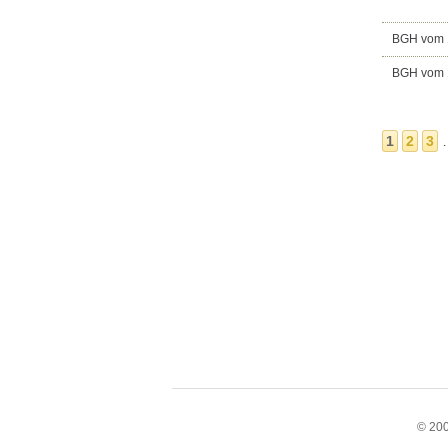
BGH vom 1
BGH vom 1
1
2
3
© 200