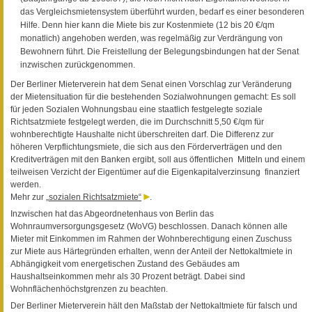
das Vergleichsmietensystem überführt wurden, bedarf es einer besonderen
Hilfe. Denn hier kann die Miete bis zur Kostenmiete (12 bis 20 €/qm
monatlich) angehoben werden, was regelmäßig zur Verdrängung von
Bewohnern führt. Die Freistellung der Belegungsbindungen hat der Senat
inzwischen zurückgenommen.
Der Berliner Mieterverein hat dem Senat einen Vorschlag zur Veränderung
der Mietensituation für die bestehenden Sozialwohnungen gemacht: Es soll
für jeden Sozialen Wohnungsbau eine staatlich festgelegte soziale
Richtsatzmiete festgelegt werden, die im Durchschnitt 5,50 €/qm für
wohnberechtigte Haushalte nicht überschreiten darf. Die Differenz zur
höheren Verpflichtungsmiete, die sich aus den Förderverträgen und den
Kreditverträgen mit den Banken ergibt, soll aus öffentlichen Mitteln und einem
teilweisen Verzicht der Eigentümer auf die Eigenkapitalverzinsung finanziert
werden.
Mehr zur „
sozialen Richtsatzmiete“
.
Inzwischen hat das Abgeordnetenhaus von Berlin das
Wohnraumversorgungsgesetz (WoVG) beschlossen. Danach können alle
Mieter mit Einkommen im Rahmen der Wohnberechtigung einen Zuschuss
zur Miete aus Härtegründen erhalten, wenn der Anteil der Nettokaltmiete in
Abhängigkeit vom energetischen Zustand des Gebäudes am
Haushaltseinkommen mehr als 30 Prozent beträgt. Dabei sind
Wohnflächenhöchstgrenzen zu beachten.
Der Berliner Mieterverein hält den Maßstab der Nettokaltmiete für falsch und