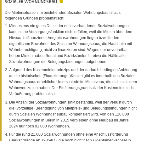
SOZIALER WOHNUNGSBAU
Die Mietensituation im bestehenden Sozialen Wohnungsbau ist aus
folgenden Gründen problematisch:
Mindestens ein gutes Drittel der noch vorhandenen Sozialwohnungen
kann seine Versorgungsfunktion nicht erfüllen, weil die Mieten über dem
Niveau freifinanzierter Vergleichswohnungen liegen bzw. für den
eigentlichen Bewohner des Sozialen Wohnungsbaus, die Haushalte mit
Wohnberechtigung, nicht zu finanzieren sind. Wegen der unvertretbar
hohen Mieten haben Senat und Bezirksämter für etwa die Hälfte aller
Sozialwohnungen die Belegungsbindungen aufgehoben.
Aufgrund des Kostenmietenprinzips und der dadurch bedingten Anbindung
an die historischen (Finanzierungs-)Kosten gibt es innerhalb des Sozialen
Wohnungsbaus erhebliche Unterschiede im Mietniveau, die nichts mit dem
Wohnwert zu tun haben. Der Einfrierungsgrundsatz der Kostenmiete ist bei
Veräußerung problematisch.
Die Anzahl der Sozialwohnungen sinkt beständig, weil der Verlust durch
die (vorzeitige) Beendigung von Mietpreis- und Belegungsbindungen nicht
durch Sozialen Wohnungsneubau kompensiert wird. Von den 120.000
Sozialwohnungen in Berlin in 2015 verbleiben ohne Neubau im Jahre
2024 nur noch 91.000 Wohnungen.
Für die rund 21.000 Sozialwohnungen ohne eine Anschlussförderung
(Baujahrgänge ab 1985/87), die noch nicht nach Eigentümerwechsel in