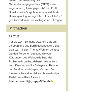
Gesetz zur Änderung des
Gebäudeenergiegesetzes (GEG) – das
sogenannte „Heizungsgesetz“ – in Kraft.
Damit werden Vorgaben für neu installierte
Heizungsanlagen eingeführt. Unser Info 127
gibt Antworten auf die wichtigsten 15 Fragen.
Mitmachen
23.07.26
Für die ZDF-Sendung „Klartext“, die am
29.09.26 live aus Berlin gesendet wird und
sich u.a. mit dem Thema Wohnen befasst,
werden Personen gesucht, die von
Kürzungen des Wohngelds bzw. der
Problematik um bezahlbaren Wohnraum
betroffen sind und ihr Anliegen im Rahmen
der Sendung vorbringen möchten. Bei
Interesse bitte eine Mail an die zuständige
Redakteurin Frau Zarandi:
bianca.zarandi@gruppe5film.de