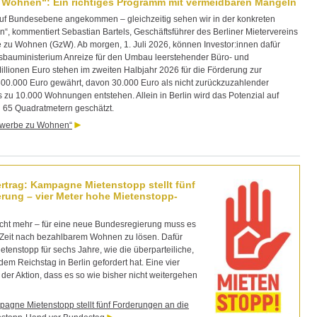
 Wohnen“: Ein richtiges Programm mit vermeidbaren Mängeln
auf Bundesebene angekommen – gleichzeitig sehen wir in der konkreten
, kommentiert Sebastian Bartels, Geschäftsführer des Berliner Mietervereins
u Wohnen (GzW). Ab morgen, 1. Juli 2026, können Investor:innen dafür
esbauministerium Anreize für den Umbau leerstehender Büro- und
lionen Euro stehen im zweiten Halbjahr 2026 für die Förderung zur
0.000 Euro gewährt, davon 30.000 Euro als nicht zurückzuzahlender
zu 10.000 Wohnungen entstehen. Allein in Berlin wird das Potenzial auf
 65 Quadratmetern geschätzt.
ewerbe zu Wohnen“
rtrag: Kampagne Mietenstopp stellt fünf
rung – vier Meter hohe Mietenstopp-
cht mehr – für eine neue Bundesregierung muss es
er Zeit nach bezahlbarem Wohnen zu lösen. Dafür
tenstopp für sechs Jahre, wie die überparteiliche,
 Reichstag in Berlin gefordert hat. Eine vier
der Aktion, dass es so wie bisher nicht weitergehen
pagne Mietenstopp stellt fünf Forderungen an die