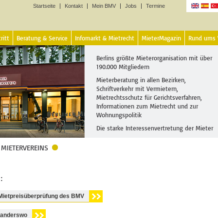
Startseite
Kontakt
Mein BMV
Jobs
Termine
Sprachen
ritt
Beratung & Service
Infomarkt & Mietrecht
MieterMagazin
Rund ums
Berlins größte Mieterorganisation mit über
190.000 Mitgliedern
Mieterberatung in allen Bezirken,
Schriftverkehr mit Vermietern,
Mietrechtsschutz für Gerichtsverfahren,
Informationen zum Mietrecht und zur
Wohnungspolitik
Die starke Interessenvertretung der Mieter
 MIETERVEREINS
:
 Mietpreisüberprüfung des BMV
d anderswo