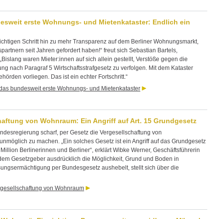
sweit erste Wohnungs- und Mietenkataster: Endlich ein
wichtigen Schritt hin zu mehr Transparenz auf dem Berliner Wohnungsmarkt,
partnern seit Jahren gefordert haben!“ freut sich Sebastian Bartels,
Bislang waren Mieter:innen auf sich allein gestellt, Verstöße gegen die
g nach Paragraf 5 Wirtschaftsstrafgesetz zu verfolgen. Mit dem Kataster
örden vorliegen. Das ist ein echter Fortschritt.“
das bundesweit erste Wohnungs- und Mietenkataster
aftung von Wohnraum: Ein Angriff auf Art. 15 Grundgesetz
 Bundesregierung scharf, per Gesetz die Vergesellschaftung von
nmöglich zu machen. „Ein solches Gesetz ist ein Angriff auf das Grundgesetz
illion Berlinerinnen und Berliner“, erklärt Wibke Werner, Geschäftsführerin
et dem Gesetzgeber ausdrücklich die Möglichkeit, Grund und Boden in
ngsermächtigung per Bundesgesetz aushebelt, stellt sich über die
rgesellschaftung von Wohnraum