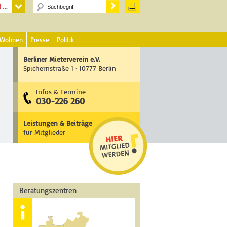
 Wohnen
Presse
Politik
Berliner Mieterverein e.V.
Spichernstraße 1 · 10777 Berlin
Infos & Termine
030-226 260
Leistungen & Beiträge
für Mitglieder
Beratungszentren