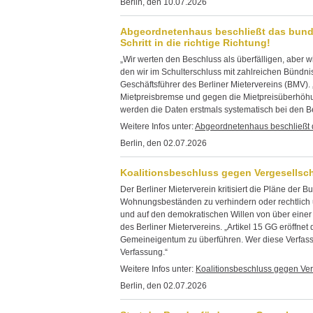
Berlin, den 10.07.2026
Abgeordnetenhaus beschließt das bunde
Schritt in die richtige Richtung!
„Wir werten den Beschluss als überfälligen, aber 
den wir im Schulterschluss mit zahlreichen Bündnis
Geschäftsführer des Berliner Mietervereins (BMV). „
Mietpreisbremse und gegen die Mietpreisüberhöhun
werden die Daten erstmals systematisch bei den Beh
Weitere Infos unter:
Abgeordnetenhaus beschließt 
Berlin, den 02.07.2026
Koalitionsbeschluss gegen Vergesellsch
Der Berliner Mieterverein kritisiert die Pläne der
Wohnungsbeständen zu verhindern oder rechtlich u
und auf den demokratischen Willen von über einer M
des Berliner Mietervereins. „Artikel 15 GG eröffn
Gemeineigentum zu überführen. Wer diese Verfassu
Verfassung.“
Weitere Infos unter:
Koalitionsbeschluss gegen Ve
Berlin, den 02.07.2026