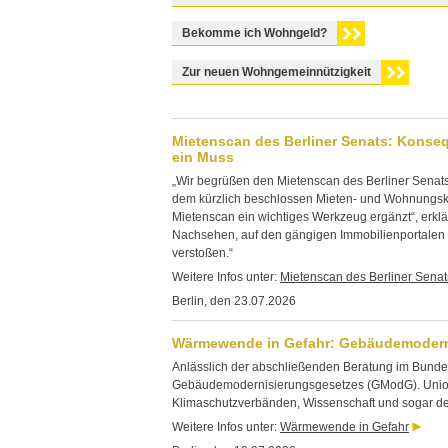
Bekomme ich Wohngeld?
Zur neuen Wohngemeinnützigkeit
Mietenscan des Berliner Senats: Konse
ein Muss
„Wir begrüßen den Mietenscan des Berliner Senats
dem kürzlich beschlossen Mieten- und Wohnungskat
Mietenscan ein wichtiges Werkzeug ergänzt“, erk
Nachsehen, auf den gängigen Immobilienportalen
verstoßen.“
Weitere Infos unter:
Mietenscan des Berliner Senat
Berlin, den 23.07.2026
Wärmewende in Gefahr: Gebäudemodernis
Anlässlich der abschließenden Beratung im Bundest
Gebäudemodernisierungsgesetzes (GModG). Union u
Klimaschutzverbänden, Wissenschaft und sogar de
Weitere Infos unter:
Wärmewende in Gefahr