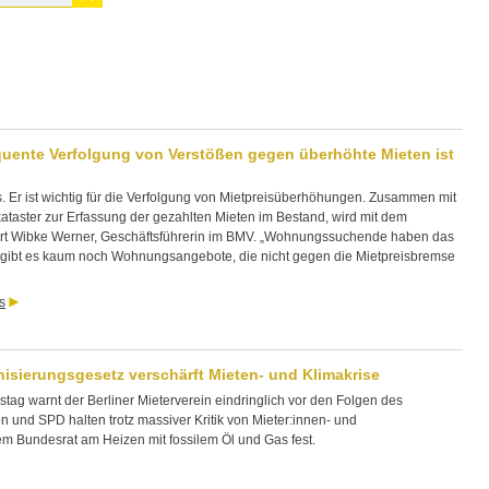
quente Verfolgung von Verstößen gegen überhöhte Mieten ist
. Er ist wichtig für die Verfolgung von Mietpreisüberhöhungen. Zusammen mit
aster zur Erfassung der gezahlten Mieten im Bestand, wird mit dem
lärt Wibke Werner, Geschäftsführerin im BMV. „Wohnungssuchende haben das
 gibt es kaum noch Wohnungsangebote, die nicht gegen die Mietpreisbremse
s
ierungsgesetz verschärft Mieten- und Klimakrise
ag warnt der Berliner Mieterverein eindringlich vor den Folgen des
nd SPD halten trotz massiver Kritik von Mieter:innen- und
m Bundesrat am Heizen mit fossilem Öl und Gas fest.