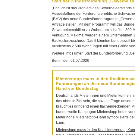
Start der Bundesförderung „Gewerbe zu
„Endlich ist das Problem des Gewerbeleerstands 
Ausgestaltung der Förderung ehebliche Schwächen“
(BMV) das neue Bundesförderprogramm „Gewerbe z
Anträge stellen. Mit dem Programm will das Bund
Gewerbeimmobilien zu Wohnraum schaffen. 300 Mil
Verfügung. Maximal werden einem Unternehmen 30
Baukostenzuschuss. Damit könnten bundesweit bis 
mindestens 2.500 Wohnungen mit einer Größe von
Weitere Infos unter:
Start der Bundesförderung „G
Berlin, den 01.07.2026
Mietenstopp muss in den Koalitionsve
Forderungen an die neue Bundesregie
Hand vor Bundestag
Deutschlands Mieterinnen und Mieter können ni
das oberste Ziel sein, die soziale Frage unser
braucht es dringend einen flächendeckenden Mie
bundesweite Kampagne Mietenstopp heute vor dem
Meter hohe Mietenstopp-Hand symbolisierte bei 
kann.
Mietenstopp muss in den Koalitionsvertrag: Kam