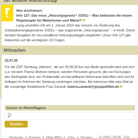
Der aktuelle Mietrechtstipp
Neu erschienen:
Info 127: Das neue „Heizungsgesetz“ (GEG) – Was bedeuten die neuen
Regelungen für Mieterinnen und Mieter?
Lang umstritten tritt am 1. Januar 2024 das Gesetz zur Änderung des
Gebäudeenergiegesetzes (GEG) – das sogenannte „Heizungsgesetz“ – in Kraft. Damit
werden Vorgaben für neu installierte Heizungsanlagen eingeführt. Unser Info 127 gibt
Antworten auf die wichtigsten 15 Fragen.
Mitmachen
23.07.26
Für die ZDF-Sendung „Klartext“, die am 29.09.26 live aus Berlin gesendet wird und sich
u.a. mit dem Thema Wohnen befasst, werden Personen gesucht, die von Kürzungen
des Wohngelds bzw. der Problematik um bezahlbaren Wohnraum betroffen sind und ihr
Anliegen im Rahmen der Sendung vorbringen möchten. Bei Interesse bitte eine Mail an
die zuständige Redakteurin Frau Zarandi:
bianca.zarandi@gruppe5film.de
Suchen im MieterMagazin
© 2001-2026 · Ein
Startseite
Kontakt
Mein BMV
Jobs
Termine