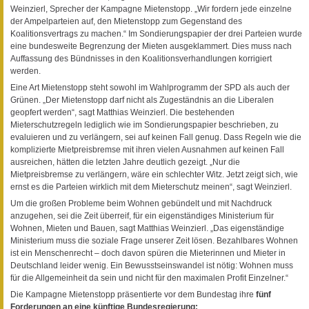
Weinzierl, Sprecher der Kampagne Mietenstopp. „Wir fordern jede einzelne
der Ampelparteien auf, den Mietenstopp zum Gegenstand des
Koalitionsvertrags zu machen.“ Im Sondierungspapier der drei Parteien wurde
eine bundesweite Begrenzung der Mieten ausgeklammert. Dies muss nach
Auffassung des Bündnisses in den Koalitionsverhandlungen korrigiert
werden.
Eine Art Mietenstopp steht sowohl im Wahlprogramm der SPD als auch der
Grünen. „Der Mietenstopp darf nicht als Zugeständnis an die Liberalen
geopfert werden“, sagt Matthias Weinzierl. Die bestehenden
Mieterschutzregeln lediglich wie im Sondierungspapier beschrieben, zu
evaluieren und zu verlängern, sei auf keinen Fall genug. Dass Regeln wie die
komplizierte Mietpreisbremse mit ihren vielen Ausnahmen auf keinen Fall
ausreichen, hätten die letzten Jahre deutlich gezeigt. „Nur die
Mietpreisbremse zu verlängern, wäre ein schlechter Witz. Jetzt zeigt sich, wie
ernst es die Parteien wirklich mit dem Mieterschutz meinen“, sagt Weinzierl.
Um die großen Probleme beim Wohnen gebündelt und mit Nachdruck
anzugehen, sei die Zeit überreif, für ein eigenständiges Ministerium für
Wohnen, Mieten und Bauen, sagt Matthias Weinzierl. „Das eigenständige
Ministerium muss die soziale Frage unserer Zeit lösen. Bezahlbares Wohnen
ist ein Menschenrecht – doch davon spüren die Mieterinnen und Mieter in
Deutschland leider wenig. Ein Bewusstseinswandel ist nötig: Wohnen muss
für die Allgemeinheit da sein und nicht für den maximalen Profit Einzelner.“
Die Kampagne Mietenstopp präsentierte vor dem Bundestag ihre
fünf
Forderungen an eine künftige Bundesregierung: