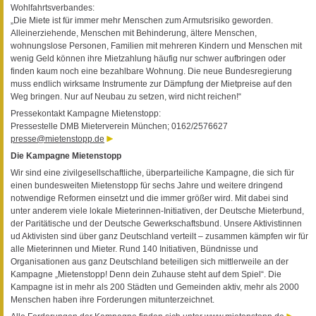
Wohlfahrtsverbandes:
„Die Miete ist für immer mehr Menschen zum Armutsrisiko geworden.
Alleinerziehende, Menschen mit Behinderung, ältere Menschen,
wohnungslose Personen, Familien mit mehreren Kindern und Menschen mit
wenig Geld können ihre Mietzahlung häufig nur schwer aufbringen oder
finden kaum noch eine bezahlbare Wohnung. Die neue Bundesregierung
muss endlich wirksame Instrumente zur Dämpfung der Mietpreise auf den
Weg bringen. Nur auf Neubau zu setzen, wird nicht reichen!“
Pressekontakt Kampagne Mietenstopp:
Pressestelle DMB Mieterverein München; 0162/2576627
presse@mietenstopp.de
Die Kampagne Mietenstopp
Wir sind eine zivilgesellschaftliche, überparteiliche Kampagne, die sich für
einen bundesweiten Mietenstopp für sechs Jahre und weitere dringend
notwendige Reformen einsetzt und die immer größer wird. Mit dabei sind
unter anderem viele lokale Mieterinnen-Initiativen, der Deutsche Mieterbund,
der Paritätische und der Deutsche Gewerkschaftsbund. Unsere Aktivistinnen
ud Aktivisten sind über ganz Deutschland verteilt – zusammen kämpfen wir für
alle Mieterinnen und Mieter. Rund 140 Initiativen, Bündnisse und
Organisationen aus ganz Deutschland beteiligen sich mittlerweile an der
Kampagne „Mietenstopp! Denn dein Zuhause steht auf dem Spiel“. Die
Kampagne ist in mehr als 200 Städten und Gemeinden aktiv, mehr als 2000
Menschen haben ihre Forderungen mitunterzeichnet.