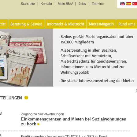
Startseite
Kontakt
Mein BMV
Jobs
Termine
Sprachen
ritt
Beratung & Service
Infomarkt & Mietrecht
MieterMagazin
Rund ums
Berlins größte Mieterorganisation mit über
190.000 Mitgliedern
Mieterberatung in allen Bezirken,
Schriftverkehr mit Vermietern,
Mietrechtsschutz für Gerichtsverfahren,
Informationen zum Mietrecht und zur
Wohnungspolitik
Die starke Interessenvertretung der Mieter
TTEILUNGEN
3
Zugang zu Sozialwohnungen
Einkommensgrenzen und Mieten bei Sozialwohnungen
zu hoch
3
Koalitionsverhandlungen von CDU/CSU und SPD im Bund