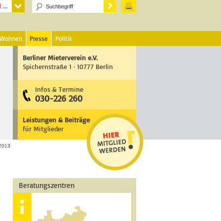
 Wohnen
Presse
Politik
Berliner Mieterverein e.V.
Spichernstraße 1 · 10777 Berlin
Infos & Termine
030-226 260
Leistungen & Beiträge
für Mitglieder
2013
Beratungszentren