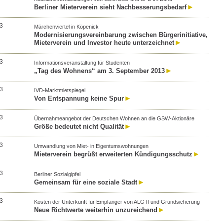
Berliner Mieterverein sieht Nachbesserungsbedarf
3
Märchenviertel in Köpenick
Modernisierungsvereinbarung zwischen Bürgerinitiative,
Mieterverein und Investor heute unterzeichnet
3
Informationsveranstaltung für Studenten
„Tag des Wohnens“ am 3. September 2013
3
IVD-Marktmietspiegel
Von Entspannung keine Spur
3
Übernahmeangebot der Deutschen Wohnen an die GSW-Aktionäre
Größe bedeutet nicht Qualität
3
Umwandlung von Miet- in Eigentumswohnungen
Mieterverein begrüßt erweiterten Kündigungsschutz
3
Berliner Sozialgipfel
Gemeinsam für eine soziale Stadt
3
Kosten der Unterkunft für Empfänger von ALG II und Grundsicherung
Neue Richtwerte weiterhin unzureichend