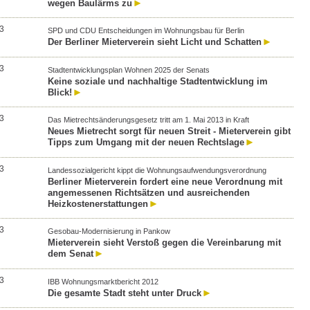
wegen Baulärms zu
3
SPD und CDU Entscheidungen im Wohnungsbau für Berlin
Der Berliner Mieterverein sieht Licht und Schatten
3
Stadtentwicklungsplan Wohnen 2025 der Senats
Keine soziale und nachhaltige Stadtentwicklung im
Blick!
3
Das Mietrechtsänderungsgesetz tritt am 1. Mai 2013 in Kraft
Neues Mietrecht sorgt für neuen Streit - Mieterverein gibt
Tipps zum Umgang mit der neuen Rechtslage
3
Landessozialgericht kippt die Wohnungsaufwendungsverordnung
Berliner Mieterverein fordert eine neue Verordnung mit
angemessenen Richtsätzen und ausreichenden
Heizkostenerstattungen
3
Gesobau-Modernisierung in Pankow
Mieterverein sieht Verstoß gegen die Vereinbarung mit
dem Senat
3
IBB Wohnungsmarktbericht 2012
Die gesamte Stadt steht unter Druck