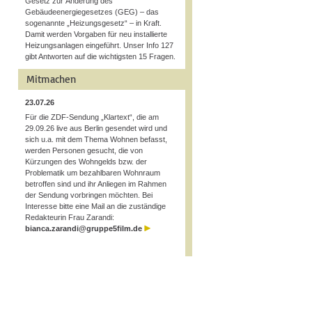
Gesetz zur Änderung des
Gebäudeenergiegesetzes (GEG) – das
sogenannte „Heizungsgesetz“ – in Kraft.
Damit werden Vorgaben für neu installierte
Heizungsanlagen eingeführt. Unser Info 127
gibt Antworten auf die wichtigsten 15 Fragen.
Mitmachen
23.07.26
Für die ZDF-Sendung „Klartext“, die am
29.09.26 live aus Berlin gesendet wird und
sich u.a. mit dem Thema Wohnen befasst,
werden Personen gesucht, die von
Kürzungen des Wohngelds bzw. der
Problematik um bezahlbaren Wohnraum
betroffen sind und ihr Anliegen im Rahmen
der Sendung vorbringen möchten. Bei
Interesse bitte eine Mail an die zuständige
Redakteurin Frau Zarandi:
bianca.zarandi@gruppe5film.de