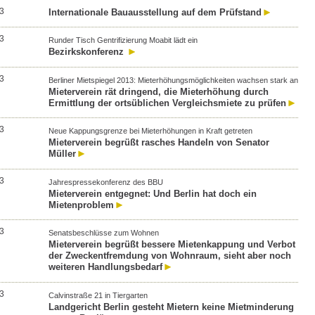
3
Internationale Bauausstellung auf dem Prüfstand
3
Runder Tisch Gentrifizierung Moabit lädt ein
Bezirkskonferenz
3
Berliner Mietspiegel 2013: Mieterhöhungsmöglichkeiten wachsen stark an
Mieterverein rät dringend, die Mieterhöhung durch
Ermittlung der ortsüblichen Vergleichsmiete zu prüfen
3
Neue Kappungsgrenze bei Mieterhöhungen in Kraft getreten
Mieterverein begrüßt rasches Handeln von Senator
Müller
3
Jahrespressekonferenz des BBU
Mieterverein entgegnet: Und Berlin hat doch ein
Mietenproblem
3
Senatsbeschlüsse zum Wohnen
Mieterverein begrüßt bessere Mietenkappung und Verbot
der Zweckentfremdung von Wohnraum, sieht aber noch
weiteren Handlungsbedarf
3
Calvinstraße 21 in Tiergarten
Landgericht Berlin gesteht Mietern keine Mietminderung