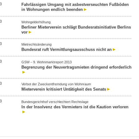
3
Fahrlässigen Umgang mit asbestverseuchten Fußböden
in Wohnungen endlich beenden
3
Wohngelderhöhung
Berliner Mieterverein schlägt Bundesratsinitiative Berlins
vor
3
Mietrechtsänderung
Bundesrat ruft Vermittlungsausschuss nicht an
3
GSW – 9. Wohnmarktreport 2013
Begrenzung der Neuvertragsmieten dringend erforderlich
3
Verbot der Zweckentfremdung von Wohnraum
Mieterverein kritisiert Untätigkeit des Senats
3
Bundesgerichthof verschlechtert Rechtslage
In der Insolvenz des Vermieters ist die Kaution verloren