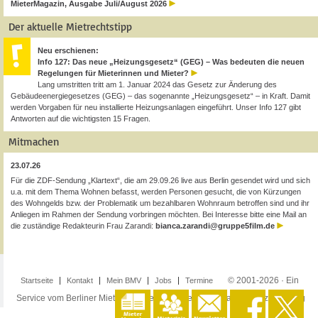
MieterMagazin, Ausgabe Juli/August 2026
Der aktuelle Mietrechtstipp
Neu erschienen:
Info 127: Das neue „Heizungsgesetz“ (GEG) – Was bedeuten die neuen
Regelungen für Mieterinnen und Mieter?
Lang umstritten tritt am 1. Januar 2024 das Gesetz zur Änderung des
Gebäudeenergiegesetzes (GEG) – das sogenannte „Heizungsgesetz“ – in Kraft. Damit
werden Vorgaben für neu installierte Heizungsanlagen eingeführt. Unser Info 127 gibt
Antworten auf die wichtigsten 15 Fragen.
Mitmachen
23.07.26
Für die ZDF-Sendung „Klartext“, die am 29.09.26 live aus Berlin gesendet wird und sich
u.a. mit dem Thema Wohnen befasst, werden Personen gesucht, die von Kürzungen
des Wohngelds bzw. der Problematik um bezahlbaren Wohnraum betroffen sind und ihr
Anliegen im Rahmen der Sendung vorbringen möchten. Bei Interesse bitte eine Mail an
die zuständige Redakteurin Frau Zarandi:
bianca.zarandi@gruppe5film.de
© 2001-2026 · Ein
Startseite
Kontakt
Mein BMV
Jobs
Termine
Service vom Berliner Mieterverein e.V. ·
Impressum
·
Datenschutzerklärung