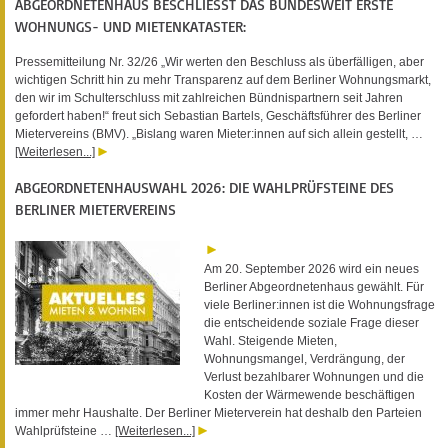
ABGEORDNETENHAUS BESCHLIESST DAS BUNDESWEIT ERSTE W
OHNUNGS- UND MIETENKATASTER:
Pressemitteilung Nr. 32/26 „Wir werten den Beschluss als überfälligen, aber
wichtigen Schritt hin zu mehr Transparenz auf dem Berliner Wohnungsmarkt,
den wir im Schulterschluss mit zahlreichen Bündnispartnern seit Jahren
gefordert haben!“ freut sich Sebastian Bartels, Geschäftsführer des Berliner
Mietervereins (BMV). „Bislang waren Mieter:innen auf sich allein gestellt, …
[Weiterlesen...]
ABGEORDNETENHAUSWAHL 2026: DIE WAHLPRÜFSTEINE DES
BERLINER MIETERVEREINS
Am 20. September 2026 wird ein neues
Berliner Abgeordnetenhaus gewählt. Für
viele Berliner:innen ist die Wohnungsfrage
die entscheidende soziale Frage dieser
Wahl. Steigende Mieten,
Wohnungsmangel, Verdrängung, der
Verlust bezahlbarer Wohnungen und die
Kosten der Wärmewende beschäftigen
immer mehr Haushalte. Der Berliner Mieterverein hat deshalb den Parteien
Wahlprüfsteine …
[Weiterlesen...]