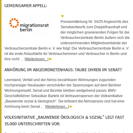
GEMEINSAMER APPELL:
Pressemitteilung Nr. 34/25 Angesichts des
Senatsentwurfs zum Doppelhaushalt und
der möglichen gravierenden Folgen für die
Verbraucherzentrale Berlin äußern sich die
unterzeichnenden Mitgliedsverbände der
Verbraucherzentrale Berlin e. V. wie folgt: Die Verbraucherzentrale Berlin e. V.
ist die erste Anlaufstelle für Verbraucherinnen und Verbraucher in Berlin und
ihre nicht …
[Weiterlesen...]
ANHÖRUNG IM ABGEORDNETENHAUS: TAUBE OHREN IM SENAT?
Leerstand, Verfall und der Abriss bezahlbarer Wohnungen zugunsten
hochpreisiger Neubauten verschärfen die Spannungen auf dem Berliner
Wohnungsmarkt. Senat und Bezirke bleiben weitgehend passiv. BMV-
Geschäftsführer Sebastian Bartels ist Vertrauensperson der Volksinitiative
„Bauwende sozial & ökologisch“. Sie kritisiert die Abrisspraxis und hat eine
Anhörung beim Senat …
[Weiterlesen...]
VOLKSINITIATIVE „BAUWENDE ÖKOLOGISCH & SOZIAL“ LEGT FAST
35.000 UNTERSCHRIFTEN VOR: