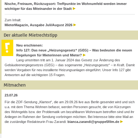
Nische, Freiraum, Rückzugsort: Treffpunkte im Wohnumfeld werden immer
wichtiger für das Miteinander in der Stadt
Zum Inhalt:
MieterMagazin, Ausgabe Juli/August 2026
Der aktuelle Mietrechtstipp
Neu erschienen:
Info 127: Das neue „Heizungsgesetz“ (GEG) – Was bedeuten die neuen
Regelungen für Mieterinnen und Mieter?
Lang umstritten tritt am 1. Januar 2024 das Gesetz zur Änderung des
Gebäudeenergiegesetzes (GEG) – das sogenannte „Heizungsgesetz“ – in Kraft. Damit
werden Vorgaben für neu installierte Heizungsanlagen eingeführt. Unser Info 127 gibt
Antworten auf die wichtigsten 15 Fragen.
Mitmachen
23.07.26
Für die ZDF-Sendung „Klartext“, die am 29.09.26 live aus Berlin gesendet wird und sich
u.a. mit dem Thema Wohnen befasst, werden Personen gesucht, die von Kürzungen
des Wohngelds bzw. der Problematik um bezahlbaren Wohnraum betroffen sind und ihr
Anliegen im Rahmen der Sendung vorbringen möchten. Bei Interesse bitte eine Mail an
die zuständige Redakteurin Frau Zarandi:
bianca.zarandi@gruppe5film.de