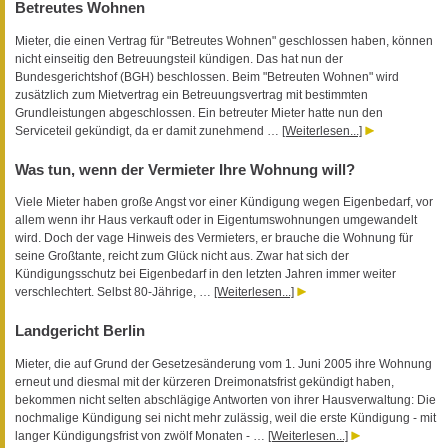
Betreutes Wohnen
Mieter, die einen Vertrag für "Betreutes Wohnen" geschlossen haben, können
nicht einseitig den Betreuungsteil kündigen. Das hat nun der
Bundesgerichtshof (BGH) beschlossen. Beim "Betreuten Wohnen" wird
zusätzlich zum Mietvertrag ein Betreuungsvertrag mit bestimmten
Grundleistungen abgeschlossen. Ein betreuter Mieter hatte nun den
Serviceteil gekündigt, da er damit zunehmend …
[Weiterlesen...]
Was tun, wenn der Vermieter Ihre Wohnung will?
Viele Mieter haben große Angst vor einer Kündigung wegen Eigenbedarf, vor
allem wenn ihr Haus verkauft oder in Eigentumswohnungen umgewandelt
wird. Doch der vage Hinweis des Vermieters, er brauche die Wohnung für
seine Großtante, reicht zum Glück nicht aus. Zwar hat sich der
Kündigungsschutz bei Eigenbedarf in den letzten Jahren immer weiter
verschlechtert. Selbst 80-Jährige, …
[Weiterlesen...]
Landgericht Berlin
Mieter, die auf Grund der Gesetzesänderung vom 1. Juni 2005 ihre Wohnung
erneut und diesmal mit der kürzeren Dreimonatsfrist gekündigt haben,
bekommen nicht selten abschlägige Antworten von ihrer Hausverwaltung: Die
nochmalige Kündigung sei nicht mehr zulässig, weil die erste Kündigung - mit
langer Kündigungsfrist von zwölf Monaten - …
[Weiterlesen...]