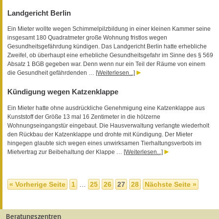
Landgericht Berlin
Ein Mieter wollte wegen Schimmelpilzbildung in einer kleinen Kammer seine
insgesamt 180 Quadratmeter große Wohnung fristlos wegen
Gesundheitsgefährdung kündigen. Das Landgericht Berlin hatte erhebliche
Zweifel, ob überhaupt eine erhebliche Gesundheitsgefahr im Sinne des § 569
Absatz 1 BGB gegeben war. Denn wenn nur ein Teil der Räume von einem
die Gesundheit gefährdenden …
[Weiterlesen...]
Kündigung wegen Katzenklappe
Ein Mieter hatte ohne ausdrückliche Genehmigung eine Katzenklappe aus
Kunststoff der Größe 13 mal 16 Zentimeter in die hölzerne
Wohnungseingangstür eingebaut. Die Hausverwaltung verlangte wiederholt
den Rückbau der Katzenklappe und drohte mit Kündigung. Der Mieter
hingegen glaubte sich wegen eines unwirksamen Tierhaltungsverbots im
Mietvertrag zur Beibehaltung der Klappe …
[Weiterlesen...]
« Vorherige Seite
1
…
25
26
27
28
Nächste Seite »
Beratungszentren