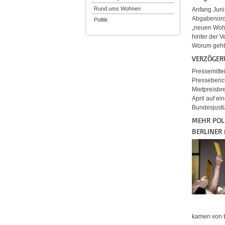
Rund ums Wohnen
Anfang Juni
Abgabenordn
Politik
„neuen Wohn
hinter der 
Worum geht
VERZÖGER
Pressemitte
Presseberic
Mietpreisbr
April auf e
Bundesjusti
MEHR POL
BERLINER 
kamen von L