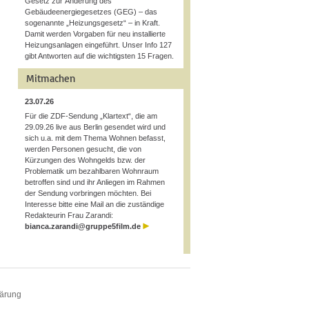
Gesetz zur Änderung des
Gebäudeenergiegesetzes (GEG) – das
sogenannte „Heizungsgesetz“ – in Kraft.
Damit werden Vorgaben für neu installierte
Heizungsanlagen eingeführt. Unser Info 127
gibt Antworten auf die wichtigsten 15 Fragen.
Mitmachen
23.07.26
Für die ZDF-Sendung „Klartext“, die am
29.09.26 live aus Berlin gesendet wird und
sich u.a. mit dem Thema Wohnen befasst,
werden Personen gesucht, die von
Kürzungen des Wohngelds bzw. der
Problematik um bezahlbaren Wohnraum
betroffen sind und ihr Anliegen im Rahmen
der Sendung vorbringen möchten. Bei
Interesse bitte eine Mail an die zuständige
Redakteurin Frau Zarandi:
bianca.zarandi@gruppe5film.de
lärung