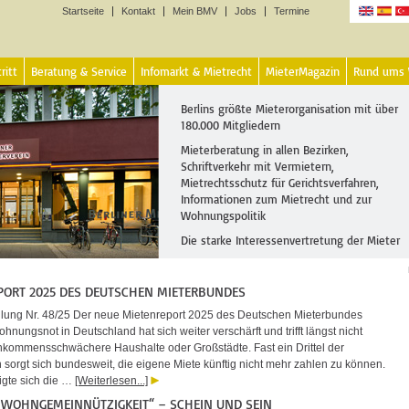
Startseite
Kontakt
Mein BMV
Jobs
Termine
Sprachen
ritt
Beratung & Service
Infomarkt & Mietrecht
MieterMagazin
Rund ums
Berlins größte Mieterorganisation mit über
180.000 Mitgliedern
Mieterberatung in allen Bezirken,
Schriftverkehr mit Vermietern,
Mietrechtsschutz für Gerichtsverfahren,
Informationen zum Mietrecht und zur
Wohnungspolitik
Die starke Interessenvertretung der Mieter
PORT 2025 DES DEUTSCHEN MIETERBUNDES
ilung Nr. 48/25 Der neue Mietenreport 2025 des Deutschen Mieterbundes
ohnungsnot in Deutschland hat sich weiter verschärft und trifft längst nicht
nkommensschwächere Haushalte oder Großstädte. Fast ein Drittel der
 sorgt sich bundesweit, die eigene Miete künftig nicht mehr zahlen zu können.
eigte sich die …
[Weiterlesen...]
E WOHNGEMEINNÜTZIGKEIT“ – SCHEIN UND SEIN