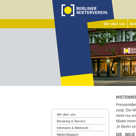
Wir über uns
Beit
MIETENRE
Pressemitte
zeigt: Die W
Wir über uns
mehr nur ei
Mieter:innen
Beratung & Service
„In Berlin z
Infomarkt & Mietrecht
DIE „NEU
MieterMagazin