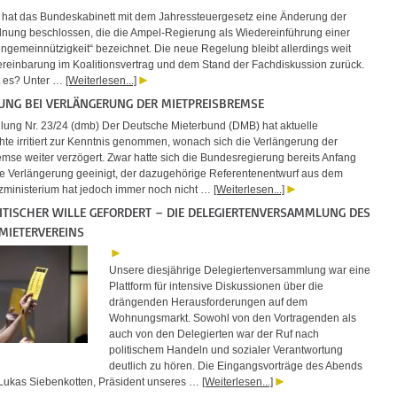
 hat das Bundeskabinett mit dem Jahressteuergesetz eine Änderung der
ung beschlossen, die die Ampel-Regierung als Wiedereinführung einer
gemeinnützigkeit“ bezeichnet. Die neue Regelung bleibt allerdings weit
Vereinbarung im Koalitionsvertrag und dem Stand der Fachdiskussion zurück.
 es? Unter …
[Weiterlesen...]
UNG BEI VERLÄNGERUNG DER MIETPREISBREMSE
ilung Nr. 23/24 (dmb) Der Deutsche Mieterbund (DMB) hat aktuelle
hte irritiert zur Kenntnis genommen, wonach sich die Verlängerung der
emse weiter verzögert. Zwar hatte sich die Bundesregierung bereits Anfang
ine Verlängerung geeinigt, der dazugehörige Referentenentwurf aus dem
zministerium hat jedoch immer noch nicht …
[Weiterlesen...]
ITISCHER WILLE GEFORDERT – DIE DELEGIERTENVERSAMMLUNG DES
MIETERVEREINS
Unsere diesjährige Delegiertenversammlung war eine
Plattform für intensive Diskussionen über die
drängenden Herausforderungen auf dem
Wohnungsmarkt. Sowohl von den Vortragenden als
auch von den Delegierten war der Ruf nach
politischem Handeln und sozialer Verantwortung
deutlich zu hören. Die Eingangsvorträge des Abends
ukas Siebenkotten, Präsident unseres …
[Weiterlesen...]