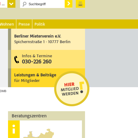
 Wohnen
Presse
Politik
Berliner Mieterverein e.V.
Spichernstraße 1 · 10777 Berlin
Infos & Termine
030-226 260
Leistungen & Beiträge
für Mitglieder
DMB
Beratungszentren