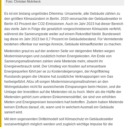
Foto: Christian Muhrbeck
Es ist ein bislang ungelöstes Dilemma: Unsanierte, alte Gebäude zählen zu
den größten Klimasündern in Berlin. 2020 verursachte der Gebäudesektor in
Berlin 43 Prozent der CO2-Emissionen. Auch im Jahr 2023 hat dieser Bereich
das vierte Jahr in Folge die gesetzlich vorgeschriebenen Klimaziele verfehlt,
während die Sanierungsrate weiter auf einem Rekordtief bleibt. Bundesweit
lag diese im Jahr 2023 bei 0,7 Prozent im Gebäudebestand. Für Vermietende
bestehen offenbar nur wenige Anreize, Gebäude klimaeffizienter zu machen.
Mietenden graut es auf der anderen Seite vor steigenden Mieten wegen
Modernisierungen und zusätzlich hohen Energiekosten. Am Ende von
Sanierungsmaßnahmen zahlen viele Mietende mehr, obwohl ihr
Energieverbrauch sinkt. Der Umstieg von fossilen auf erneuerbare
Energiequellen führt per se zu Kostensteigerungen, der Angriffskrieg
Russlands gegen die Ukraine hat zusätzliche Verknappungen von Gas
herbeigeführt. Allzu oft sorgen Modernisierungsmaßnahmen an den
Wohngebäuden nicht für ausreichende Einsparungen beim Heizen, und die
Umlage der Investition auf die Mietenden ist zu hoch. Mehr als die Hälfte der
Mietenden gehört zum unteren Einkommensdrittel, sie sind von erhöhten
Mieten und Energiepreisen besonders hart betroffen. Zudem haben Mietende
keinen Einfluss darauf, ob, wann und in welchem Ausmaß ein Gebäude
saniert wird.
Mit dem sogenannten Drittelmodell soll Klimaschutz im Gebäudesektor
sozialverträglich möglich werden und zugleich wichtige Impulse für die