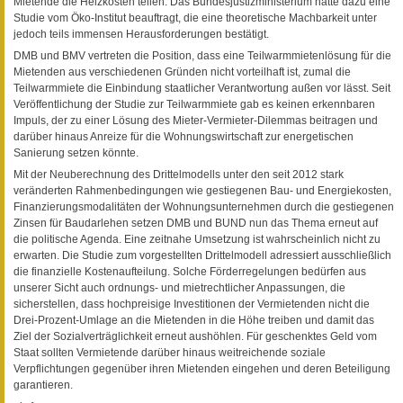
Mietende die Heizkosten teilen. Das Bundesjustizministerium hatte dazu eine
Studie vom Öko-Institut beauftragt, die eine theoretische Machbarkeit unter
jedoch teils immensen Herausforderungen bestätigt.
DMB und BMV vertreten die Position, dass eine Teilwarmmietenlösung für die
Mietenden aus verschiedenen Gründen nicht vorteilhaft ist, zumal die
Teilwarmmiete die Einbindung staatlicher Verantwortung außen vor lässt. Seit
Veröffentlichung der Studie zur Teilwarmmiete gab es keinen erkennbaren
Impuls, der zu einer Lösung des Mieter-Vermieter-Dilemmas beitragen und
darüber hinaus Anreize für die Wohnungswirtschaft zur energetischen
Sanierung setzen könnte.
Mit der Neuberechnung des Drittelmodells unter den seit 2012 stark
veränderten Rahmenbedingungen wie gestiegenen Bau- und Energiekosten,
Finanzierungsmodalitäten der Wohnungsunternehmen durch die gestiegenen
Zinsen für Baudarlehen setzen DMB und BUND nun das Thema erneut auf
die politische Agenda. Eine zeitnahe Umsetzung ist wahrscheinlich nicht zu
erwarten. Die Studie zum vorgestellten Drittelmodell adressiert ausschließlich
die finanzielle Kostenaufteilung. Solche Förderregelungen bedürfen aus
unserer Sicht auch ordnungs- und mietrechtlicher Anpassungen, die
sicherstellen, dass hochpreisige Investitionen der Vermietenden nicht die
Drei-Prozent-Umlage an die Mietenden in die Höhe treiben und damit das
Ziel der Sozialverträglichkeit erneut aushöhlen. Für geschenktes Geld vom
Staat sollten Vermietende darüber hinaus weitreichende soziale
Verpflichtungen gegenüber ihren Mietenden eingehen und deren Beteiligung
garantieren.