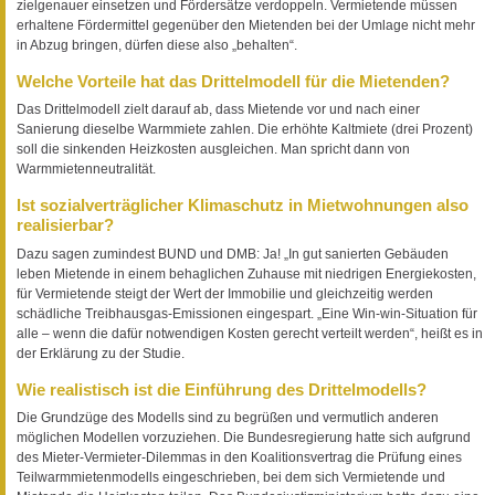
zielgenauer einsetzen und Fördersätze verdoppeln. Vermietende müssen
erhaltene Fördermittel gegenüber den Mietenden bei der Umlage nicht mehr
in Abzug bringen, dürfen diese also „behalten“.
Welche Vorteile hat das Drittelmodell für die Mietenden?
Das Drittelmodell zielt darauf ab, dass Mietende vor und nach einer
Sanierung dieselbe Warmmiete zahlen. Die erhöhte Kaltmiete (drei Prozent)
soll die sinkenden Heizkosten ausgleichen. Man spricht dann von
Warmmietenneutralität.
Ist sozialverträglicher Klimaschutz in Mietwohnungen also
realisierbar?
Dazu sagen zumindest BUND und DMB: Ja! „In gut sanierten Gebäuden
leben Mietende in einem behaglichen Zuhause mit niedrigen Energiekosten,
für Vermietende steigt der Wert der Immobilie und gleichzeitig werden
schädliche Treibhausgas-Emissionen eingespart. „Eine Win-win-Situation für
alle – wenn die dafür notwendigen Kosten gerecht verteilt werden“, heißt es in
der Erklärung zu der Studie.
Wie realistisch ist die Einführung des Drittelmodells?
Die Grundzüge des Modells sind zu begrüßen und vermutlich anderen
möglichen Modellen vorzuziehen. Die Bundesregierung hatte sich aufgrund
des Mieter-Vermieter-Dilemmas in den Koalitionsvertrag die Prüfung eines
Teilwarmmietenmodells eingeschrieben, bei dem sich Vermietende und