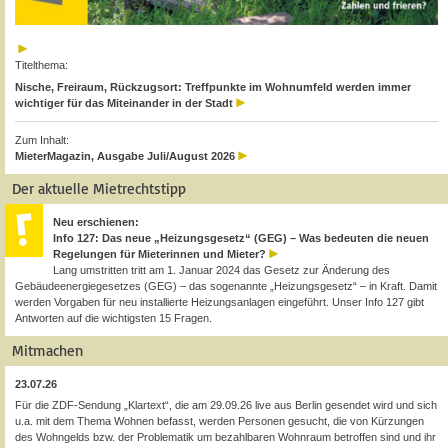
Titelthema:
Nische, Freiraum, Rückzugsort: Treffpunkte im Wohnumfeld werden immer
wichtiger für das Miteinander in der Stadt
Zum Inhalt:
MieterMagazin, Ausgabe Juli/August 2026
Der aktuelle Mietrechtstipp
Neu erschienen:
Info 127: Das neue „Heizungsgesetz“ (GEG) – Was bedeuten die neuen
Regelungen für Mieterinnen und Mieter?
Lang umstritten tritt am 1. Januar 2024 das Gesetz zur Änderung des
Gebäudeenergiegesetzes (GEG) – das sogenannte „Heizungsgesetz“ – in Kraft. Damit
werden Vorgaben für neu installierte Heizungsanlagen eingeführt. Unser Info 127 gibt
Antworten auf die wichtigsten 15 Fragen.
Mitmachen
23.07.26
Für die ZDF-Sendung „Klartext“, die am 29.09.26 live aus Berlin gesendet wird und sich
u.a. mit dem Thema Wohnen befasst, werden Personen gesucht, die von Kürzungen
des Wohngelds bzw. der Problematik um bezahlbaren Wohnraum betroffen sind und ihr