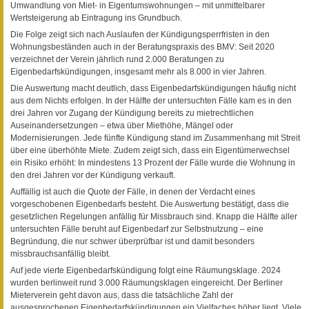
Umwandlung von Miet- in Eigentumswohnungen – mit unmittelbarer
Wertsteigerung ab Eintragung ins Grundbuch.
Die Folge zeigt sich nach Auslaufen der Kündigungsperrfristen in den
Wohnungsbeständen auch in der Beratungspraxis des BMV: Seit 2020
verzeichnet der Verein jährlich rund 2.000 Beratungen zu
Eigenbedarfskündigungen, insgesamt mehr als 8.000 in vier Jahren.
Die Auswertung macht deutlich, dass Eigenbedarfskündigungen häufig nicht
aus dem Nichts erfolgen. In der Hälfte der untersuchten Fälle kam es in den
drei Jahren vor Zugang der Kündigung bereits zu mietrechtlichen
Auseinandersetzungen – etwa über Miethöhe, Mängel oder
Modernisierungen. Jede fünfte Kündigung stand im Zusammenhang mit Streit
über eine überhöhte Miete. Zudem zeigt sich, dass ein Eigentümerwechsel
ein Risiko erhöht: In mindestens 13 Prozent der Fälle wurde die Wohnung in
den drei Jahren vor der Kündigung verkauft.
Auffällig ist auch die Quote der Fälle, in denen der Verdacht eines
vorgeschobenen Eigenbedarfs besteht. Die Auswertung bestätigt, dass die
gesetzlichen Regelungen anfällig für Missbrauch sind. Knapp die Hälfte aller
untersuchten Fälle beruht auf Eigenbedarf zur Selbstnutzung – eine
Begründung, die nur schwer überprüfbar ist und damit besonders
missbrauchsanfällig bleibt.
Auf jede vierte Eigenbedarfskündigung folgt eine Räumungsklage. 2024
wurden berlinweit rund 3.000 Räumungsklagen eingereicht. Der Berliner
Mieterverein geht davon aus, dass die tatsächliche Zahl der
ausgesprochenen Eigenbedarfskündigungen ein Vielfaches höher liegt. Viele