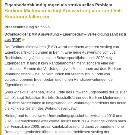
Eigenbedarfskündigungen als strukturelles Problem
Berliner Mieterverein legt Auswertung von rund 550
Beratungsfällen vor
Pressemitteilung Nr. 55/25
Download der BMV Auswertung – Eigenbedarf – Verteidigung zahlt sich
aus [PDF]
Der Berliner Mieterverein (BMV) warnt vor einem weiteren Anstieg von
Eigenbedarfskündigungen in Berlin. Eine neue Auswertung von 551
Rechtsberatungsfällen aus den Schwerpunktjahren seit 2020 zeigt:
Eigenbedarf ist längst kein Randphänomen mehr, sondern eine der
direktesten Formen der Verdrängung von Mieter:innen auf dem Berliner
Wohnungsmarkt – häufig verbunden mit Missbrauch in Form von
vorgeschobenem Eigenbedarf und hohen Renditeerwartungen der
Eigentümer:innen.
„Was wir aktuell erleben, ist die Ernte des Umwandlungsbooms der 2010er
Jahre“, sagt Sebastian Bartels, Geschäftsführer des Berliner Mietervereins.
„Für viele Mieter:innen in umgewandelten Wohnungen bedeutet das heute
die konkrete Gefahr des Wohnungsverlusts.“
Hintergrund ist das starke Umwandlungsgeschehen zwischen 2010 und
2021. Die wachsende Attraktivität Berlins nach 2004, niedrige Zinsen nach
der Finanzkrise 2008, große Kapitalzuflüsse und damit verbundene hohe
Renditegelegenheiten führten zu einem erheblichen Anstieg der