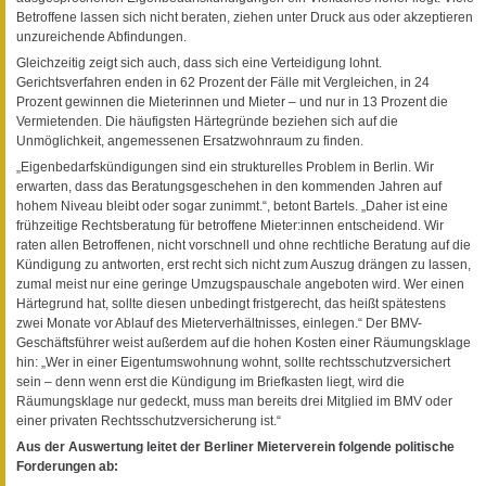
Betroffene lassen sich nicht beraten, ziehen unter Druck aus oder akzeptieren
unzureichende Abfindungen.
Gleichzeitig zeigt sich auch, dass sich eine Verteidigung lohnt.
Gerichtsverfahren enden in 62 Prozent der Fälle mit Vergleichen, in 24
Prozent gewinnen die Mieterinnen und Mieter – und nur in 13 Prozent die
Vermietenden. Die häufigsten Härtegründe beziehen sich auf die
Unmöglichkeit, angemessenen Ersatzwohnraum zu finden.
„Eigenbedarfskündigungen sind ein strukturelles Problem in Berlin. Wir
erwarten, dass das Beratungsgeschehen in den kommenden Jahren auf
hohem Niveau bleibt oder sogar zunimmt.“, betont Bartels. „Daher ist eine
frühzeitige Rechtsberatung für betroffene Mieter:innen entscheidend. Wir
raten allen Betroffenen, nicht vorschnell und ohne rechtliche Beratung auf die
Kündigung zu antworten, erst recht sich nicht zum Auszug drängen zu lassen,
zumal meist nur eine geringe Umzugspauschale angeboten wird. Wer einen
Härtegrund hat, sollte diesen unbedingt fristgerecht, das heißt spätestens
zwei Monate vor Ablauf des Mieterverhältnisses, einlegen.“ Der BMV-
Geschäftsführer weist außerdem auf die hohen Kosten einer Räumungsklage
hin: „Wer in einer Eigentumswohnung wohnt, sollte rechtsschutzversichert
sein – denn wenn erst die Kündigung im Briefkasten liegt, wird die
Räumungsklage nur gedeckt, muss man bereits drei Mitglied im BMV oder
einer privaten Rechtsschutzversicherung ist.“
Aus der Auswertung leitet der Berliner Mieterverein folgende politische
Forderungen ab: