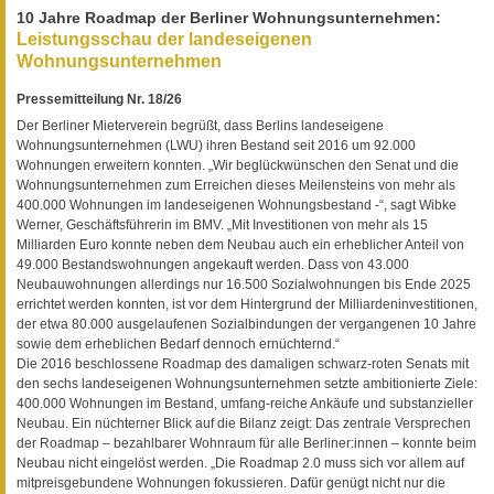
10 Jahre Roadmap der Berliner Wohnungsunternehmen:
Leistungsschau der landeseigenen
Wohnungsunternehmen
Pressemitteilung Nr. 18/26
Der Berliner Mieterverein begrüßt, dass Berlins landeseigene
Wohnungsunternehmen (LWU) ihren Bestand seit 2016 um 92.000
Wohnungen erweitern konnten. „Wir beglückwünschen den Senat und die
Wohnungsunternehmen zum Erreichen dieses Meilensteins von mehr als
400.000 Wohnungen im landeseigenen Wohnungsbestand -“, sagt Wibke
Werner, Geschäftsführerin im BMV. „Mit Investitionen von mehr als 15
Milliarden Euro konnte neben dem Neubau auch ein erheblicher Anteil von
49.000 Bestandswohnungen angekauft werden. Dass von 43.000
Neubauwohnungen allerdings nur 16.500 Sozialwohnungen bis Ende 2025
errichtet werden konnten, ist vor dem Hintergrund der Milliardeninvestitionen,
der etwa 80.000 ausgelaufenen Sozialbindungen der vergangenen 10 Jahre
sowie dem erheblichen Bedarf dennoch ernüchternd.“
Die 2016 beschlossene Roadmap des damaligen schwarz-roten Senats mit
den sechs landeseigenen Wohnungsunternehmen setzte ambitionierte Ziele:
400.000 Wohnungen im Bestand, umfang-reiche Ankäufe und substanzieller
Neubau. Ein nüchterner Blick auf die Bilanz zeigt: Das zentrale Versprechen
der Roadmap – bezahlbarer Wohnraum für alle Berliner:innen – konnte beim
Neubau nicht eingelöst werden. „Die Roadmap 2.0 muss sich vor allem auf
mitpreisgebundene Wohnungen fokussieren. Dafür genügt nicht nur die