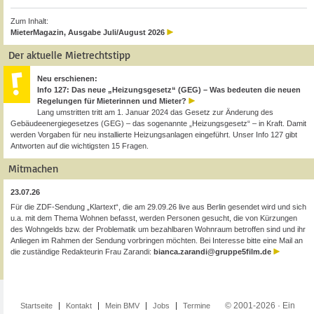
Zum Inhalt:
MieterMagazin, Ausgabe Juli/August 2026
Der aktuelle Mietrechtstipp
Neu erschienen:
Info 127: Das neue „Heizungsgesetz“ (GEG) – Was bedeuten die neuen
Regelungen für Mieterinnen und Mieter?
Lang umstritten tritt am 1. Januar 2024 das Gesetz zur Änderung des
Gebäudeenergiegesetzes (GEG) – das sogenannte „Heizungsgesetz“ – in Kraft. Damit
werden Vorgaben für neu installierte Heizungsanlagen eingeführt. Unser Info 127 gibt
Antworten auf die wichtigsten 15 Fragen.
Mitmachen
23.07.26
Für die ZDF-Sendung „Klartext“, die am 29.09.26 live aus Berlin gesendet wird und sich
u.a. mit dem Thema Wohnen befasst, werden Personen gesucht, die von Kürzungen
des Wohngelds bzw. der Problematik um bezahlbaren Wohnraum betroffen sind und ihr
Anliegen im Rahmen der Sendung vorbringen möchten. Bei Interesse bitte eine Mail an
die zuständige Redakteurin Frau Zarandi:
bianca.zarandi@gruppe5film.de
© 2001-2026 · Ein
Startseite
Kontakt
Mein BMV
Jobs
Termine