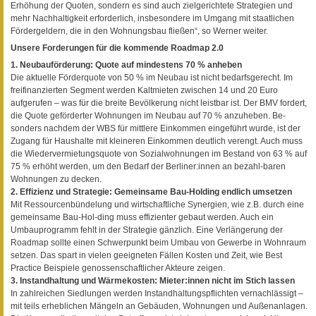
Erhöhung der Quoten, sondern es sind auch zielgerichtete Strategien und
mehr Nachhaltigkeit erforderlich, insbesondere im Umgang mit staatlichen
Fördergeldern, die in den Wohnungsbau fließen“, so Werner weiter.
Unsere Forderungen für die kommende Roadmap 2.0
1. Neubauförderung: Quote auf mindestens 70 % anheben
Die aktuelle Förderquote von 50 % im Neubau ist nicht bedarfsgerecht. Im
freifinanzierten Segment werden Kaltmieten zwischen 14 und 20 Euro
aufgerufen – was für die breite Bevölkerung nicht leistbar ist. Der BMV fordert,
die Quote geförderter Wohnungen im Neubau auf 70 % anzuheben. Be-
sonders nachdem der WBS für mittlere Einkommen eingeführt wurde, ist der
Zugang für Haushalte mit kleineren Einkommen deutlich verengt. Auch muss
die Wiedervermietungsquote von Sozialwohnungen im Bestand von 63 % auf
75 % erhöht werden, um den Bedarf der Berliner:innen an bezahl-baren
Wohnungen zu decken.
2. Effizienz und Strategie: Gemeinsame Bau-Holding endlich umsetzen
Mit Ressourcenbündelung und wirtschaftliche Synergien, wie z.B. durch eine
gemeinsame Bau-Hol-ding muss effizienter gebaut werden. Auch ein
Umbauprogramm fehlt in der Strategie gänzlich. Eine Verlängerung der
Roadmap sollte einen Schwerpunkt beim Umbau von Gewerbe in Wohnraum
setzen. Das spart in vielen geeigneten Fällen Kosten und Zeit, wie Best
Practice Beispiele genossenschaftlicher Akteure zeigen.
3. Instandhaltung und Wärmekosten: Mieter:innen nicht im Stich lassen
In zahlreichen Siedlungen werden Instandhaltungspflichten vernachlässigt –
mit teils erheblichen Mängeln an Gebäuden, Wohnungen und Außenanlagen.