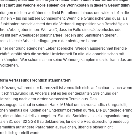
ellschaft und welche Rolle spielen die Wohnkosten in diesem Gesamtbild?
fungen reichen weit über die direkt Betroffenen hinaus und wirken tief in die
t hinein – bis ins mittlere Lohnsegment. Wenn die Grundsicherung quasi als
funktioniert, verschlechtert das die Verhandlungsposition von Beschäftigten
hren Arbeitgeber:innen: Wer weiß, dass im Falle eines Jobverlustes oder
kts mit dem Arbeitgeber sofort härtere Regeln und Sanktionen greifen,
eher schlechte Arbeitsbedingungen o der niedrigere Löhne.
einer der grundlegendsten Lebensbereiche. Werden ausgerechnet hier die
härft, erhöht sich die soziale Unsicherheit für alle, die ohnehin schon mit
en kämpfen. Wer schon mal um seine Wohnung kämpfen musste, kann das am
vollziehen.
form verfassungsrechtlich standhalten?
e Kürzung während der Karenzzeit ist vermutlich nicht anfechtbar – auch wenn
litisch fragwürdig ist. Anders sieht es bei der geplanten Streichung der
etzahlung nach dem vierten verpassten Termin aus. Das
sungsgericht hat in seinem Hartz-IV-Urteil unmissverständlich klargestellt,
onen niemals die Kosten der Unterkunft betreffen dürfen. Die Bundesregierung
n, dieses klare Urteil zu umgehen. Statt die Sanktion als Leistungsminderung
afen 31 oder 32 SGB II zu deklarieren, für die die Rechtsprechung eindeutig
e vermutlich auf andere Paragrafen ausweichen, über die bisher nicht
echtlich geurteilt wurde.