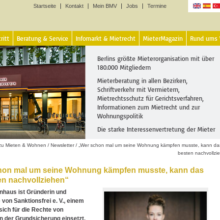
Startseite
Kontakt
Mein BMV
Jobs
Termine
Sprachen
ritt
Beratung & Service
Infomarkt & Mietrecht
MieterMagazin
Rund ums
Berlins größte Mieterorganisation mit über
180.000 Mitgliedern
Mieterberatung in allen Bezirken,
Schriftverkehr mit Vermietern,
Mietrechtsschutz für Gerichtsverfahren,
Informationen zum Mietrecht und zur
Wohnungspolitik
Die starke Interessenvertretung der Mieter
 zu Mieten & Wohnen
/
Newsletter
/
„Wer schon mal um seine Wohnung kämpfen musste, kann d
besten nachvollzi
hon mal um seine Wohnung kämpfen musste, kann das
n nachvollziehen“
nhaus ist Gründerin und
 von Sanktionsfrei e. V., einem
 sich für die Rechte von
 der Grundsicherung einsetzt.