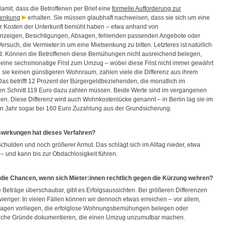
amit, dass die Betroffenen per Brief eine
formelle Aufforderung zur
senkung
erhalten. Sie müssen glaubhaft nachweisen, dass sie sich um eine
 Kosten der Unterkunft bemüht haben – etwa anhand von
zeigen, Besichtigungen, Absagen, fehlenden passenden Angebote oder
rsuch, die Vermieter:in um eine Mietsenkung zu bitten. Letzteres ist natürlich
rd. Können die Betroffenen diese Bemühungen nicht ausreichend belegen,
n eine sechsmonatige Frist zum Umzug – wobei diese Frist nicht immer gewährt
n sie keinen günstigeren Wohnraum, zahlen viele die Differenz aus ihrem
Das betrifft 12 Prozent der Bürgergeldbeziehenden, die monatlich im
n Schnitt 119 Euro dazu zahlen müssen. Beide Werte sind im vergangenen
gen. Diese Differenz wird auch Wohnkostenlücke genannt – in Berlin lag sie im
 Jahr sogar bei 160 Euro Zuzahlung aus der Grundsicherung.
wirkungen hat dieses Verfahren?
Schulden und noch größerer Armut. Das schlägt sich im Alltag nieder, etwa
– und kann bis zur Obdachlosigkeit führen.
die Chancen, wenn sich Mieter:innen rechtlich gegen die Kürzung wehren?
e Beträge überschaubar, gibt es Erfolgsaussichten. Bei größeren Differenzen
ieriger. In vielen Fällen können wir dennoch etwas erreichen – vor allem,
lagen vorliegen, die erfolglose Wohnungsbemühungen belegen oder
liche Gründe dokumentieren, die einen Umzug unzumutbar machen.