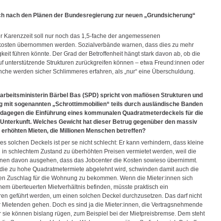
ich nach den Plänen der Bundesregierung zur neuen „Grundsicherung“
 Karenzzeit soll nur noch das 1,5-fache der angemessenen
kosten übernommen werden. Sozialverbände warnen, dass dies zu mehr
eit führen könnte. Der Grad der Betroffenheit hängt stark davon ab, ob die
f unterstützende Strukturen zurückgreifen können – etwa Freund:innen oder
nche werden sicher Schlimmeres erfahren, als „nur“ eine Überschuldung.
rbeitsministerin Bärbel Bas (SPD) spricht von mafiösen Strukturen und
g mit sogenannten „Schrottimmobilien“ teils durch ausländische Banden
t dagegen die Einführung eines kommunalen Quadratmeterdeckels für die
 Unterkunft. Welches Gewicht hat dieser Betrug gegenüber den massiv
 erhöhten Mieten, die Millionen Menschen betreffen?
es solchen Deckels ist per se nicht schlecht: Er kann verhindern, dass kleine
n schlechtem Zustand zu überhöhten Preisen vermietet werden, weil die
nnen davon ausgehen, dass das Jobcenter die Kosten sowieso übernimmt.
ie zu hohe Quadratmetermiete abgelehnt wird, schwinden damit auch die
n Zuschlag für die Wohnung zu bekommen. Wenn die Mieter:innen sich
inem überteuerten Mietverhältnis befinden, müsste praktisch ein
en geführt werden, um einen solchen Deckel durchzusetzen. Das darf nicht
r Mietenden gehen. Doch es sind ja die Mieter:innen, die Vertragsnehmende
r sie können bislang rügen, zum Beispiel bei der Mietpreisbremse. Dem steht