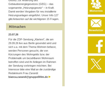
Gesetz zur Änderung des
Gebäudeenergiegesetzes (GEG) – das
sogenannte „Heizungsgesetz“ – in Kraft.
Damit werden Vorgaben für neu installierte
Heizungsanlagen eingeführt. Unser Info 127
gibt Antworten auf die wichtigsten 15 Fragen.
Mitmachen
23.07.26
Für die ZDF-Sendung „Klartext“, die am
29.09.26 live aus Berlin gesendet wird und
sich u.a. mit dem Thema Wohnen befasst,
werden Personen gesucht, die von
Kürzungen des Wohngelds bzw. der
Problematik um bezahlbaren Wohnraum
betroffen sind und ihr Anliegen im Rahmen
der Sendung vorbringen möchten. Bei
Interesse bitte eine Mail an die zuständige
Redakteurin Frau Zarandi:
bianca.zarandi@gruppe5film.de