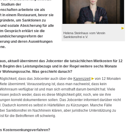
 Studium der
nschaften arbeitete sie als
t in einem Restaurant, bevor sie
gründete, um Sanktionen zu
nd soziale Absicherung für alle
 Im Gespräch erklärt sie die
Helena Steinhaus vom Verein
rundsicherungsreform der
Sanktionsfrei e.V.
erung und deren Auswirkungen
ene.
aus, aktuell übernimmt das Jobcenter die tatsächlichen Mietkosten für 12
h Beginn des Leistungsbezugs und in der Regel weitere sechs Monate
r Wohnungssuche. Was geschieht danach?
 Möglichkeit, dass das Jobcenter auch über die
Karenzzeit
von 12 Monaten
Miete übernimmt. Voraussetzung ist, dass man nachweist, dass kein
 Wohnraum verfügbar ist und man sich ernsthaft darum bemüht hat. Viele
issen jedoch weder, dass es diese Möglichkeit gibt, noch, wie sie ihre
gen korrekt dokumentieren sollen. Das Jobcenter informiert darüber nicht
. Dadurch kommt es selbst in Härtefällen zu Kürzungen. Manche Fälle
bei Sanktionsfrei im Nachhinein klären, aber juristische Unterstützung zu
t für die Betroffenen oft schwierig.
das Kostensenkungsverfahren?