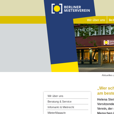
Wir über uns
Beit
Aktuelles
„Wer sc
am beste
Wir über uns
Helena Stei
Beratung & Service
Vorsitzende
Infomarkt & Mietrecht
Verein, der
MieterMagazin
Menschen in