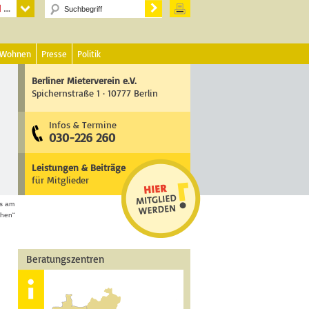
 Wohnen
Presse
Politik
Berliner Mieterverein e.V.
Spichernstraße 1 · 10777 Berlin
Infos & Termine
030-226 260
Leistungen & Beiträge
für Mitglieder
as am
ehen“
Beratungszentren