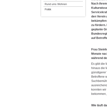
Nach ihrem
Rund ums Wohnen
Kulturwisse
Politik
Servicekraf
den Verein 
bekämpfen u
zu fördern.
geplante G
Bundesregi
auf Betroff
Frau Steinh
Monate nac
während de
Es gibt die
hinaus die 
günstigerer
Betroffene w
Suchbemühun
ausreichend
konnten wir 
bekommen, is
Wie läuft 