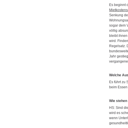
Es beginnt d
Mietkosten
Senkung der
Wohnungsan
sogar dem Ve
völlig absu
bleibt ihne
wird. Finde
Regelsatz. 
bundesweite
Jahr gestie
vergangenen
Welche Aus
Es führt zu 
beim Essen 
Wie stehen 
HS: Sind di
wird es schw
wenn Unter
gesundheit