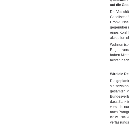
auf die Ges
Die Verschär
Gesellschaf
Drohkulisse 
gegenüber i
eines Konfli
akzeptiert 
Wohnen ist 
Regeln versc
hohen Miet
besten nach
Wird die Re
Die geplant
sie sozialpo
gesamten Mi
Bundesverfas
dass Sankti
versucht nu
nach Paragr
ist, will si
verfassungsr