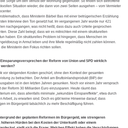
die Sorge um den Verlust der Wohnung gegenüber. So finden sich Betroffene
uckvollen Situation wieder, die dann von zwei Seiten ausgehen – vom Vermieter
center.
problematisch, dass Ministerin Bärbel Bas mit einer betrügerischen Erzählung
ersten Interview den Ton gesetzt hat. Im vergangenen Jahr wurde nur 421
llen nachgegangen, was nicht heißt, dass dazu auch Urteile gesprochen
en. Diese Zahl belegt, dass wir es mitnichten mit einem strukturellen
tun haben. Ein strukturelles Problem ist hingegen, dass Menschen im
ngeldbezug in Armut leben und ihre Miete regelmäßig nicht zahlen können.
 die Ministerin den Fokus richten sollen.
 Einsparungsversprechen der Reform von Union und SPD wirklich
n werden?
ik vor steigenden Kosten geschürt, ohne den Kontext der gesamten
eistung zu betrachten. Der Anteil am Bruttoinlandsprodukt (BIP) der
usgaben ist in den letzten Jahren gesunken. Noch vor einem Jahr versprach
t der Reform 30 Milliarden Euro einzusparen. Heute räumt das
terium ein, dass allenfalls minimale „sekundäre Einspareffekte“, etwa durch
in Arbeit, zu erwarten sind. Doch es gibt keine Hinweise darauf, dass
gen im Bürgergeld tatsächlich zu mehr Beschäftigung führen.
ntergrund der geplanten Reformen im Bürgergeld, wie strengeren
, höheren Hürden bei den Kosten der Unterkunft oder einem
rdeckel, stellt sich die Frage: Welchen Effekt haben die Verschärfungen