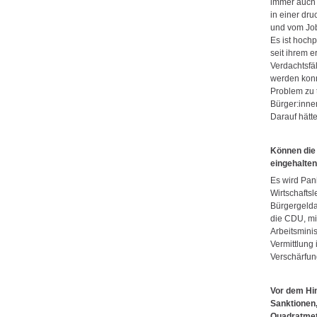
immer auch 
in einer dr
und vom Job
Es ist hoch
seit ihrem 
Verdachtsfä
werden konnt
Problem zu 
Bürger:inne
Darauf hätte
Können die
eingehalte
Es wird Pan
Wirtschaftsl
Bürgergelda
die CDU, mi
Arbeitsminis
Vermittlung 
Verschärfun
Vor dem Hi
Sanktionen
Quadratmete