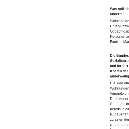
Was soll s
ändern?
Während der
Unterkunfts
Obdachlosigk
Personen au
Familie. Ma
Die Bundesa
Sozialbetru
und forder
Kosten der
anderweitig
Die Idee ein
Wohnungen i
Vermieter:i
Doch wenn d
Chancen, de
bereits in e
Rügeverfahr
zulasten de
sind und nu