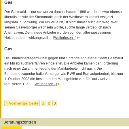
Gas
Der Gasmarkt ist nur schwer zu durchschauen. 1998 wurde er zwar ebenso
liberalisiert wie der Strommarkt, doch der Wettbewerb kommt erst jetzt
langsam in Schwung. Wo ein Wille ist, ist nicht immer auch ein Weg: Wer
seinen Gasversorger wechseln wollte, suchte lange vergeblich nach
Alternativen. Denn neue Anbieter wurden von den alteingesessenen
Netzbetreibern wirkungsvoll …
[Weiterlesen...]
Gas
Die Bundesnetzagentur hat gegen fünf führende Anbieter auf dem Gasmarkt
ein Missbrauchsverfahren eingeleitet. Die Anbieter kamen der Forderung
nach einer Zusammenlegung der Marktgebiete nicht nach. Die
Bundesnetzagentur hatte Versorger wie RWE und Eon aufgefordert, bis zum
1. Oktober 2008 die bestehenden Marktgebiete von fünf auf zwei zu
reduzieren. Die …
[Weiterlesen...]
« Vorherige Seite
1
2
3
Beratungszentren