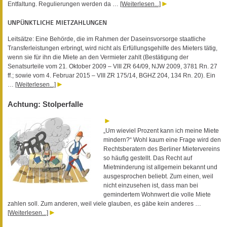
Entfaltung. Regulierungen werden da …
[Weiterlesen...]
UNPÜNKTLICHE MIETZAHLUNGEN
Leitsätze: Eine Behörde, die im Rahmen der Daseinsvorsorge staatliche
Transferleistungen erbringt, wird nicht als Erfüllungsgehilfe des Mieters tätig,
wenn sie für ihn die Miete an den Vermieter zahlt (Bestätigung der
Senatsurteile vom 21. Oktober 2009 – VIII ZR 64/09, NJW 2009, 3781 Rn. 27
ff.; sowie vom 4. Februar 2015 – VIII ZR 175/14, BGHZ 204, 134 Rn. 20). Ein
…
[Weiterlesen...]
Achtung: Stolperfalle
„Um wieviel Prozent kann ich meine Miete
mindern?“ Wohl kaum eine Frage wird den
Rechtsberatern des Berliner Mietervereins
so häufig gestellt. Das Recht auf
Mietminderung ist allgemein bekannt und
ausgesprochen beliebt. Zum einen, weil
nicht einzusehen ist, dass man bei
gemindertem Wohnwert die volle Miete
zahlen soll. Zum anderen, weil viele glauben, es gäbe kein anderes …
[Weiterlesen...]