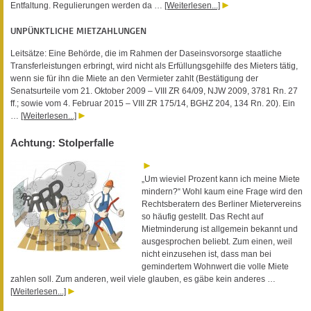
Entfaltung. Regulierungen werden da …
[Weiterlesen...]
UNPÜNKTLICHE MIETZAHLUNGEN
Leitsätze: Eine Behörde, die im Rahmen der Daseinsvorsorge staatliche
Transferleistungen erbringt, wird nicht als Erfüllungsgehilfe des Mieters tätig,
wenn sie für ihn die Miete an den Vermieter zahlt (Bestätigung der
Senatsurteile vom 21. Oktober 2009 – VIII ZR 64/09, NJW 2009, 3781 Rn. 27
ff.; sowie vom 4. Februar 2015 – VIII ZR 175/14, BGHZ 204, 134 Rn. 20). Ein
…
[Weiterlesen...]
Achtung: Stolperfalle
„Um wieviel Prozent kann ich meine Miete
mindern?“ Wohl kaum eine Frage wird den
Rechtsberatern des Berliner Mietervereins
so häufig gestellt. Das Recht auf
Mietminderung ist allgemein bekannt und
ausgesprochen beliebt. Zum einen, weil
nicht einzusehen ist, dass man bei
gemindertem Wohnwert die volle Miete
zahlen soll. Zum anderen, weil viele glauben, es gäbe kein anderes …
[Weiterlesen...]