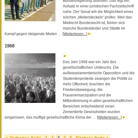
Bundesregierung auflösen. Das legt ein
Aufsatz in einer juristischen Fachzeitschrift
nahe. Der Senat will die Möglichkeit eines
solchen „Mietendeckels“ prüfen. Weil das
Mietrecht Bundesrecht ist, fühlen sich
manche Bundesländer und Städte im
Kampf gegen steigende Mieten …
[Weiterlesen...]
1968
Das Jahr 1968 war ein Jahr des
gesellschaftlichen Umbruchs. Die
außerparlamentarische Opposition und die
Studentenproteste zwangen die Politik zu
mehr Offenheit, brachten die
Friedensbewegung, die
Frauenemanzipation und die
Mitbestimmung in allen gesellschaftlichen
Bereichen entscheidend voran.
Zementierte Gewissheiten wurden
eingerissen, das muffige gesellschaftliche Klima der …
[Weiterlesen...]
« Vorherige Seite
1
2
3
4
5
Nächste Seite »