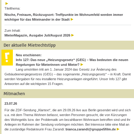
Titelthema:
Nische, Freiraum, Rückzugsort: Treffpunkte im Wohnumfeld werden immer
wichtiger für das Miteinander in der Stadt
Zum Inhalt:
MieterMagazin, Ausgabe Juli/August 2026
Der aktuelle Mietrechtstipp
Neu erschienen:
Info 127: Das neue „Heizungsgesetz“ (GEG) – Was bedeuten die neuen
Regelungen für Mieterinnen und Mieter?
Lang umstritten tritt am 1. Januar 2024 das Gesetz zur Änderung des
Gebäudeenergiegesetzes (GEG) – das sogenannte „Heizungsgesetz“ – in Kraft. Damit
werden Vorgaben für neu installierte Heizungsanlagen eingeführt. Unser Info 127 gibt
Antworten auf die wichtigsten 15 Fragen.
Mitmachen
23.07.26
Für die ZDF-Sendung „Klartext“, die am 29.09.26 live aus Berlin gesendet wird und sich
u.a. mit dem Thema Wohnen befasst, werden Personen gesucht, die von Kürzungen
des Wohngelds bzw. der Problematik um bezahlbaren Wohnraum betroffen sind und ihr
Anliegen im Rahmen der Sendung vorbringen möchten. Bei Interesse bitte eine Mail an
die zuständige Redakteurin Frau Zarandi:
bianca.zarandi@gruppe5film.de