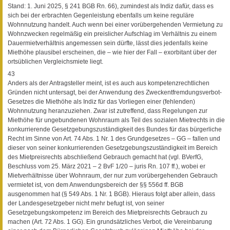
Stand: 1. Juni 2025, § 241 BGB Rn. 66), zumindest als Indiz dafür, dass es
sich bei der erbrachten Gegenleistung ebenfalls um keine reguläre
Wohnnutzung handelt. Auch wenn bei einer vorübergehenden Vermietung zu
Wohnzwecken regelmäßig ein preislicher Aufschlag im Verhältnis zu einem
Dauermietverhältnis angemessen sein dürfte, lässt dies jedenfalls keine
Miethöhe plausibel erscheinen, die – wie hier der Fall – exorbitant über der
ortsüblichen Vergleichsmiete liegt.
43
Anders als der Antragsteller meint, ist es auch aus kompetenzrechtlichen
Gründen nicht untersagt, bei der Anwendung des Zweckentfremdungsverbot-
Gesetzes die Miethöhe als Indiz für das Vorliegen einer (fehlenden)
Wohnnutzung heranzuziehen. Zwar ist zutreffend, dass Regelungen zur
Miethöhe für ungebundenen Wohnraum als Teil des sozialen Mietrechts in die
konkurrierende Gesetzgebungszuständigkeit des Bundes für das bürgerliche
Recht im Sinne von Art. 74 Abs. 1 Nr. 1 des Grundgesetzes – GG – fallen und
dieser von seiner konkurrierenden Gesetzgebungszuständigkeit im Bereich
des Mietpreisrechts abschließend Gebrauch gemacht hat (vgl. BVerfG,
Beschluss vom 25. März 2021 – 2 BvF 1/20 – juris Rn. 107 ff.), wobei er
Mietverhältnisse über Wohnraum, der nur zum vorübergehenden Gebrauch
vermietet ist, von dem Anwendungsbereich der §§ 556d ff. BGB
ausgenommen hat (§ 549 Abs. 1 Nr. 1 BGB). Hieraus folgt aber allein, dass
der Landesgesetzgeber nicht mehr befugt ist, von seiner
Gesetzgebungskompetenz im Bereich des Mietpreisrechts Gebrauch zu
machen (Art. 72 Abs. 1 GG). Ein grundsätzliches Verbot, die Vereinbarung