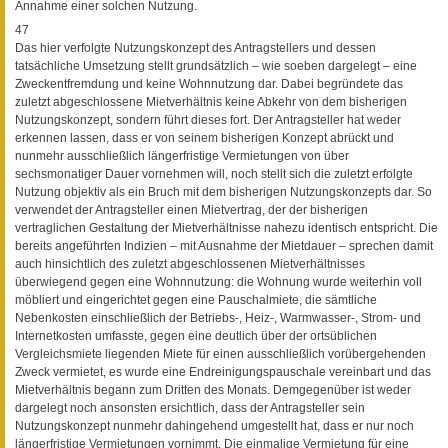
Annahme einer solchen Nutzung.
47
Das hier verfolgte Nutzungskonzept des Antragstellers und dessen
tatsächliche Umsetzung stellt grundsätzlich – wie soeben dargelegt – eine
Zweckentfremdung und keine Wohnnutzung dar. Dabei begründete das
zuletzt abgeschlossene Mietverhältnis keine Abkehr von dem bisherigen
Nutzungskonzept, sondern führt dieses fort. Der Antragsteller hat weder
erkennen lassen, dass er von seinem bisherigen Konzept abrückt und
nunmehr ausschließlich längerfristige Vermietungen von über
sechsmonatiger Dauer vornehmen will, noch stellt sich die zuletzt erfolgte
Nutzung objektiv als ein Bruch mit dem bisherigen Nutzungskonzepts dar. So
verwendet der Antragsteller einen Mietvertrag, der der bisherigen
vertraglichen Gestaltung der Mietverhältnisse nahezu identisch entspricht. Die
bereits angeführten Indizien – mit Ausnahme der Mietdauer – sprechen damit
auch hinsichtlich des zuletzt abgeschlossenen Mietverhältnisses
überwiegend gegen eine Wohnnutzung: die Wohnung wurde weiterhin voll
möbliert und eingerichtet gegen eine Pauschalmiete, die sämtliche
Nebenkosten einschließlich der Betriebs-, Heiz-, Warmwasser-, Strom- und
Internetkosten umfasste, gegen eine deutlich über der ortsüblichen
Vergleichsmiete liegenden Miete für einen ausschließlich vorübergehenden
Zweck vermietet, es wurde eine Endreinigungspauschale vereinbart und das
Mietverhältnis begann zum Dritten des Monats. Demgegenüber ist weder
dargelegt noch ansonsten ersichtlich, dass der Antragsteller sein
Nutzungskonzept nunmehr dahingehend umgestellt hat, dass er nur noch
längerfristige Vermietungen vornimmt. Die einmalige Vermietung für eine