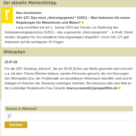
Der aktuelle Mietrechtstipp
Neu erschienen:
Info 127: Das neue „Heizungsgesetz“ (GEG) – Was bedeuten die neuen
Regelungen für Mieterinnen und Mieter?
Lang umstritten tritt am 1. Januar 2024 das Gesetz zur Änderung des
Gebäudeenergiegesetzes (GEG) – das sogenannte „Heizungsgesetz“ – in Kraft. Damit
werden Vorgaben für neu installierte Heizungsanlagen eingeführt. Unser Info 127 gibt
Antworten auf die wichtigsten 15 Fragen.
Mitmachen
23.07.26
Für die ZDF-Sendung „Klartext“, die am 29.09.26 live aus Berlin gesendet wird und sich
u.a. mit dem Thema Wohnen befasst, werden Personen gesucht, die von Kürzungen
des Wohngelds bzw. der Problematik um bezahlbaren Wohnraum betroffen sind und ihr
Anliegen im Rahmen der Sendung vorbringen möchten. Bei Interesse bitte eine Mail an
die zuständige Redakteurin Frau Zarandi:
bianca.zarandi@gruppe5film.de
Suchen in Mietrecht