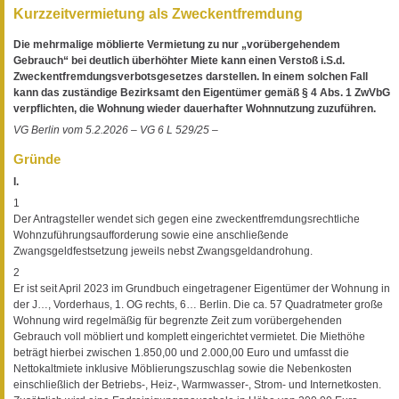
Kurzzeitvermietung als Zweckentfremdung
Die mehrmalige möblierte Vermietung zu nur „vorübergehendem
Gebrauch“ bei deutlich überhöhter Miete kann einen Verstoß i.S.d.
Zweckentfremdungsverbotsgesetzes darstellen. In einem solchen Fall
kann das zuständige Bezirksamt den Eigentümer gemäß § 4 Abs. 1 ZwVbG
verpflichten, die Wohnung wieder dauerhafter Wohnnutzung zuzuführen.
VG Berlin vom 5.2.2026 – VG 6 L 529/25 –
Gründe
I.
1
Der Antragsteller wendet sich gegen eine zweckentfremdungsrechtliche
Wohnzuführungsaufforderung sowie eine anschließende
Zwangsgeldfestsetzung jeweils nebst Zwangsgeldandrohung.
2
Er ist seit April 2023 im Grundbuch eingetragener Eigentümer der Wohnung in
der J…, Vorderhaus, 1. OG rechts, 6… Berlin. Die ca. 57 Quadratmeter große
Wohnung wird regelmäßig für begrenzte Zeit zum vorübergehenden
Gebrauch voll möbliert und komplett eingerichtet vermietet. Die Miethöhe
beträgt hierbei zwischen 1.850,00 und 2.000,00 Euro und umfasst die
Nettokaltmiete inklusive Möblierungszuschlag sowie die Nebenkosten
einschließlich der Betriebs-, Heiz-, Warmwasser-, Strom- und Internetkosten.