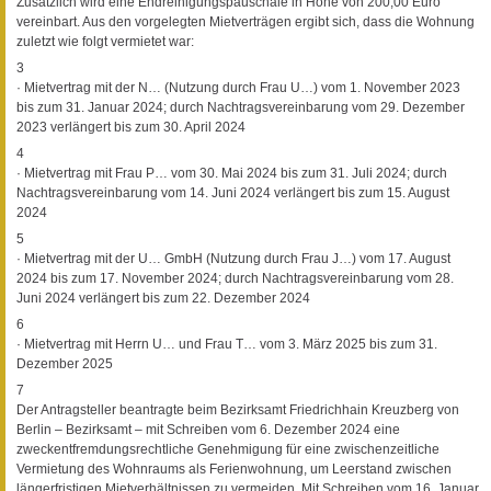
Zusätzlich wird eine Endreinigungspauschale in Höhe von 200,00 Euro
vereinbart. Aus den vorgelegten Mietverträgen ergibt sich, dass die Wohnung
zuletzt wie folgt vermietet war:
3
· Mietvertrag mit der N… (Nutzung durch Frau U…) vom 1. November 2023
bis zum 31. Januar 2024; durch Nachtragsvereinbarung vom 29. Dezember
2023 verlängert bis zum 30. April 2024
4
· Mietvertrag mit Frau P… vom 30. Mai 2024 bis zum 31. Juli 2024; durch
Nachtragsvereinbarung vom 14. Juni 2024 verlängert bis zum 15. August
2024
5
· Mietvertrag mit der U… GmbH (Nutzung durch Frau J…) vom 17. August
2024 bis zum 17. November 2024; durch Nachtragsvereinbarung vom 28.
Juni 2024 verlängert bis zum 22. Dezember 2024
6
· Mietvertrag mit Herrn U… und Frau T… vom 3. März 2025 bis zum 31.
Dezember 2025
7
Der Antragsteller beantragte beim Bezirksamt Friedrichhain Kreuzberg von
Berlin – Bezirksamt – mit Schreiben vom 6. Dezember 2024 eine
zweckentfremdungsrechtliche Genehmigung für eine zwischenzeitliche
Vermietung des Wohnraums als Ferienwohnung, um Leerstand zwischen
längerfristigen Mietverhältnissen zu vermeiden. Mit Schreiben vom 16. Januar