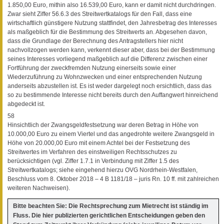
1.850,00 Euro, mithin also 16.539,00 Euro, kann er damit nicht durchdringen.
Zwar sieht Ziffer 56.6.3 des Streitwertkatalogs für den Fall, dass eine
wirtschaftlich günstigere Nutzung stattfindet, den Jahresbetrag des Interesses
als maßgeblich für die Bestimmung des Streitwerts an. Abgesehen davon,
dass die Grundlage der Berechnung des Antragstellers hier nicht
nachvollzogen werden kann, verkennt dieser aber, dass bei der Bestimmung
seines Interesses vorliegend maßgeblich auf die Differenz zwischen einer
Fortführung der zweckfremden Nutzung einerseits sowie einer
Wiederzuführung zu Wohnzwecken und einer entsprechenden Nutzung
anderseits abzustellen ist. Es ist weder dargelegt noch ersichtlich, dass das
so zu bestimmende Interesse nicht bereits durch den Auffangwert hinreichend
abgedeckt ist.
58
Hinsichtlich der Zwangsgeldfestsetzung war deren Betrag in Höhe von
10.000,00 Euro zu einem Viertel und das angedrohte weitere Zwangsgeld in
Höhe von 20.000,00 Euro mit einem Achtel bei der Festsetzung des
Streitwertes im Verfahren des einstweiligen Rechtsschutzes zu
berücksichtigen (vgl. Ziffer 1.7.1 in Verbindung mit Ziffer 1.5 des
Streitwertkatalogs; siehe eingehend hierzu OVG Nordrhein-Westfalen,
Beschluss vom 8. Oktober 2018 – 4 B 1181/18 – juris Rn. 10 ff. mit zahlreichen
weiteren Nachweisen).
Bitte beachten Sie: Die Rechtsprechung zum Mietrecht ist ständig im
Fluss. Die hier publizierten gerichtlichen Entscheidungen geben den