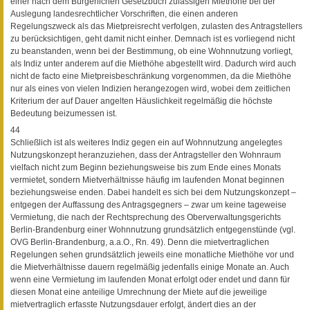
einer nach dem Bürgerlichen Gesetzbuch zulässigen Miethöhe bei der
Auslegung landesrechtlicher Vorschriften, die einen anderen
Regelungszweck als das Mietpreisrecht verfolgen, zulasten des Antragstellers
zu berücksichtigen, geht damit nicht einher. Demnach ist es vorliegend nicht
zu beanstanden, wenn bei der Bestimmung, ob eine Wohnnutzung vorliegt,
als Indiz unter anderem auf die Miethöhe abgestellt wird. Dadurch wird auch
nicht de facto eine Mietpreisbeschränkung vorgenommen, da die Miethöhe
nur als eines von vielen Indizien herangezogen wird, wobei dem zeitlichen
Kriterium der auf Dauer angelten Häuslichkeit regelmäßig die höchste
Bedeutung beizumessen ist.
44
Schließlich ist als weiteres Indiz gegen ein auf Wohnnutzung angelegtes
Nutzungskonzept heranzuziehen, dass der Antragsteller den Wohnraum
vielfach nicht zum Beginn beziehungsweise bis zum Ende eines Monats
vermietet, sondern Mietverhältnisse häufig im laufenden Monat beginnen
beziehungsweise enden. Dabei handelt es sich bei dem Nutzungskonzept –
entgegen der Auffassung des Antragsgegners – zwar um keine tageweise
Vermietung, die nach der Rechtsprechung des Oberverwaltungsgerichts
Berlin-Brandenburg einer Wohnnutzung grundsätzlich entgegenstünde (vgl.
OVG Berlin-Brandenburg, a.a.O., Rn. 49). Denn die mietvertraglichen
Regelungen sehen grundsätzlich jeweils eine monatliche Miethöhe vor und
die Mietverhältnisse dauern regelmäßig jedenfalls einige Monate an. Auch
wenn eine Vermietung im laufenden Monat erfolgt oder endet und dann für
diesen Monat eine anteilige Umrechnung der Miete auf die jeweilige
mietvertraglich erfasste Nutzungsdauer erfolgt, ändert dies an der