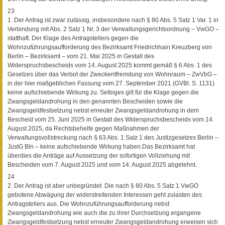
23
1. Der Antrag ist zwar zulässig, insbesondere nach § 80 Abs. 5 Satz 1 Var. 1 in
Verbindung mit Abs. 2 Satz 1 Nr. 3 der Verwaltungsgerichtsordnung – VwGO –
statthaft. Der Klage des Antragstellers gegen die
Wohnzuführungsaufforderung des Bezirksamt Friedrichhain Kreuzberg von
Berlin – Bezirksamt – vom 21. Mai 2025 in Gestalt des
Widerspruchsbescheids vom 14. August 2025 kommt gemäß § 6 Abs. 1 des
Gesetzes über das Verbot der Zweckentfremdung von Wohnraum – ZwVbG –
in der hier maßgeblichen Fassung vom 27. September 2021 (GVBl. S. 1131)
keine aufschiebende Wirkung zu. Selbiges gilt für die Klage gegen die
Zwangsgeldandrohung in den genannten Bescheiden sowie die
Zwangsgeldfestsetzung nebst erneuter Zwangsgeldandrohung in dem
Bescheid vom 25. Juni 2025 in Gestalt des Widerspruchsbescheids vom 14.
August 2025, da Rechtsbehelfe gegen Maßnahmen der
Verwaltungsvollstreckung nach § 63 Abs. 1 Satz 1 des Justizgesetzes Berlin –
JustG Bln – keine aufschiebende Wirkung haben.Das Bezirksamt hat
überdies die Anträge auf Aussetzung der sofortigen Vollziehung mit
Bescheiden vom 7. August 2025 und vom 14. August 2025 abgelehnt.
24
2. Der Antrag ist aber unbegründet. Die nach § 80 Abs. 5 Satz 1 VwGO
gebotene Abwägung der widerstreitenden Interessen geht zulasten des
Antragstellers aus. Die Wohnzuführungsaufforderung nebst
Zwangsgeldandrohung wie auch die zu ihrer Durchsetzung ergangene
Zwangsgeldfestsetzung nebst erneuter Zwangsgeldandrohung erweisen sich