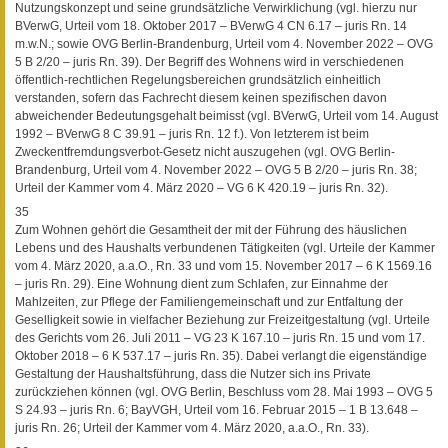
Nutzungskonzept und seine grundsätzliche Verwirklichung (vgl. hierzu nur
BVerwG, Urteil vom 18. Oktober 2017 – BVerwG 4 CN 6.17 – juris Rn. 14
m.w.N.; sowie OVG Berlin-Brandenburg, Urteil vom 4. November 2022 – OVG
5 B 2/20 – juris Rn. 39). Der Begriff des Wohnens wird in verschiedenen
öffentlich-rechtlichen Regelungsbereichen grundsätzlich einheitlich
verstanden, sofern das Fachrecht diesem keinen spezifischen davon
abweichender Bedeutungsgehalt beimisst (vgl. BVerwG, Urteil vom 14. August
1992 – BVerwG 8 C 39.91 – juris Rn. 12 f.). Von letzterem ist beim
Zweckentfremdungsverbot-Gesetz nicht auszugehen (vgl. OVG Berlin-
Brandenburg, Urteil vom 4. November 2022 – OVG 5 B 2/20 – juris Rn. 38;
Urteil der Kammer vom 4. März 2020 – VG 6 K 420.19 – juris Rn. 32).
35
Zum Wohnen gehört die Gesamtheit der mit der Führung des häuslichen
Lebens und des Haushalts verbundenen Tätigkeiten (vgl. Urteile der Kammer
vom 4. März 2020, a.a.O., Rn. 33 und vom 15. November 2017 – 6 K 1569.16
– juris Rn. 29). Eine Wohnung dient zum Schlafen, zur Einnahme der
Mahlzeiten, zur Pflege der Familiengemeinschaft und zur Entfaltung der
Geselligkeit sowie in vielfacher Beziehung zur Freizeitgestaltung (vgl. Urteile
des Gerichts vom 26. Juli 2011 – VG 23 K 167.10 – juris Rn. 15 und vom 17.
Oktober 2018 – 6 K 537.17 – juris Rn. 35). Dabei verlangt die eigenständige
Gestaltung der Haushaltsführung, dass die Nutzer sich ins Private
zurückziehen können (vgl. OVG Berlin, Beschluss vom 28. Mai 1993 – OVG 5
S 24.93 – juris Rn. 6; BayVGH, Urteil vom 16. Februar 2015 – 1 B 13.648 –
juris Rn. 26; Urteil der Kammer vom 4. März 2020, a.a.O., Rn. 33).