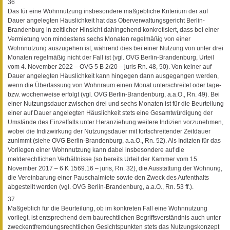
36
Das für eine Wohnnutzung insbesondere maßgebliche Kriterium der auf
Dauer angelegten Häuslichkeit hat das Oberverwaltungsgericht Berlin-
Brandenburg in zeitlicher Hinsicht dahingehend konkretisiert, dass bei einer
Vermietung von mindestens sechs Monaten regelmäßig von einer
Wohnnutzung auszugehen ist, während dies bei einer Nutzung von unter drei
Monaten regelmäßig nicht der Fall ist (vgl. OVG Berlin-Brandenburg, Urteil
vom 4. November 2022 – OVG 5 B 2/20 – juris Rn. 48, 50). Von keiner auf
Dauer angelegten Häuslichkeit kann hingegen dann ausgegangen werden,
wenn die Überlassung von Wohnraum einen Monat unterschreitet oder tage-
bzw. wochenweise erfolgt (vgl. OVG Berlin-Brandenburg, a.a.O., Rn. 49). Bei
einer Nutzungsdauer zwischen drei und sechs Monaten ist für die Beurteilung
einer auf Dauer angelegten Häuslichkeit stets eine Gesamtwürdigung der
Umstände des Einzelfalls unter Heranziehung weitere Indizien vorzunehmen,
wobei die Indizwirkung der Nutzungsdauer mit fortschreitender Zeitdauer
zunimmt (siehe OVG Berlin-Brandenburg, a.a.O., Rn. 52). Als Indizien für das
Vorliegen einer Wohnnutzung kann dabei insbesondere auf die
melderechtlichen Verhältnisse (so bereits Urteil der Kammer vom 15.
November 2017 – 6 K 1569.16 – juris, Rn. 32), die Ausstattung der Wohnung,
die Vereinbarung einer Pauschalmiete sowie den Zweck des Aufenthalts
abgestellt werden (vgl. OVG Berlin-Brandenburg, a.a.O., Rn. 53 ff.).
37
Maßgeblich für die Beurteilung, ob im konkreten Fall eine Wohnnutzung
vorliegt, ist entsprechend dem baurechtlichen Begriffsverständnis auch unter
zweckentfremdungsrechtlichen Gesichtspunkten stets das Nutzungskonzept