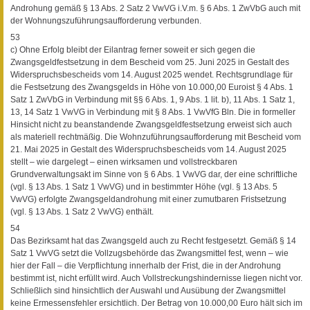
Androhung gemäß § 13 Abs. 2 Satz 2 VwVG i.V.m. § 6 Abs. 1 ZwVbG auch mit
der Wohnungszuführungsaufforderung verbunden.
53
c) Ohne Erfolg bleibt der Eilantrag ferner soweit er sich gegen die
Zwangsgeldfestsetzung in dem Bescheid vom 25. Juni 2025 in Gestalt des
Widerspruchsbescheids vom 14. August 2025 wendet. Rechtsgrundlage für
die Festsetzung des Zwangsgelds in Höhe von 10.000,00 Euroist § 4 Abs. 1
Satz 1 ZwVbG in Verbindung mit §§ 6 Abs. 1, 9 Abs. 1 lit. b), 11 Abs. 1 Satz 1,
13, 14 Satz 1 VwVG in Verbindung mit § 8 Abs. 1 VwVfG Bln. Die in formeller
Hinsicht nicht zu beanstandende Zwangsgeldfestsetzung erweist sich auch
als materiell rechtmäßig. Die Wohnzuführungsaufforderung mit Bescheid vom
21. Mai 2025 in Gestalt des Widerspruchsbescheids vom 14. August 2025
stellt – wie dargelegt – einen wirksamen und vollstreckbaren
Grundverwaltungsakt im Sinne von § 6 Abs. 1 VwVG dar, der eine schriftliche
(vgl. § 13 Abs. 1 Satz 1 VwVG) und in bestimmter Höhe (vgl. § 13 Abs. 5
VwVG) erfolgte Zwangsgeldandrohung mit einer zumutbaren Fristsetzung
(vgl. § 13 Abs. 1 Satz 2 VwVG) enthält.
54
Das Bezirksamt hat das Zwangsgeld auch zu Recht festgesetzt. Gemäß § 14
Satz 1 VwVG setzt die Vollzugsbehörde das Zwangsmittel fest, wenn – wie
hier der Fall – die Verpflichtung innerhalb der Frist, die in der Androhung
bestimmt ist, nicht erfüllt wird. Auch Vollstreckungshindernisse liegen nicht vor.
Schließlich sind hinsichtlich der Auswahl und Ausübung der Zwangsmittel
keine Ermessensfehler ersichtlich. Der Betrag von 10.000,00 Euro hält sich im