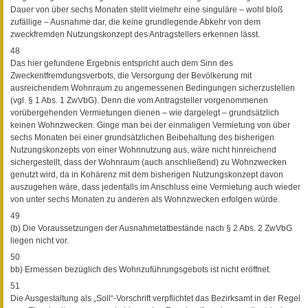
Dauer von über sechs Monaten stellt vielmehr eine singuläre – wohl bloß
zufällige – Ausnahme dar, die keine grundlegende Abkehr von dem
zweckfremden Nutzungskonzept des Antragstellers erkennen lässt.
48
Das hier gefundene Ergebnis entspricht auch dem Sinn des
Zweckentfremdungsverbots, die Versorgung der Bevölkerung mit
ausreichendem Wohnraum zu angemessenen Bedingungen sicherzustellen
(vgl. § 1 Abs. 1 ZwVbG). Denn die vom Antragsteller vorgenommenen
vorübergehenden Vermietungen dienen – wie dargelegt – grundsätzlich
keinen Wohnzwecken. Ginge man bei der einmaligen Vermietung von über
sechs Monaten bei einer grundsätzlichen Beibehaltung des bisherigen
Nutzungskonzepts von einer Wohnnutzung aus, wäre nicht hinreichend
sichergestellt, dass der Wohnraum (auch anschließend) zu Wohnzwecken
genutzt wird, da in Kohärenz mit dem bisherigen Nutzungskonzept davon
auszugehen wäre, dass jedenfalls im Anschluss eine Vermietung auch wieder
von unter sechs Monaten zu anderen als Wohnzwecken erfolgen würde.
49
(b) Die Voraussetzungen der Ausnahmetatbestände nach § 2 Abs. 2 ZwVbG
liegen nicht vor.
50
bb) Ermessen bezüglich des Wohnzuführungsgebots ist nicht eröffnet.
51
Die Ausgestaltung als „Soll“-Vorschrift verpflichtet das Bezirksamt in der Regel