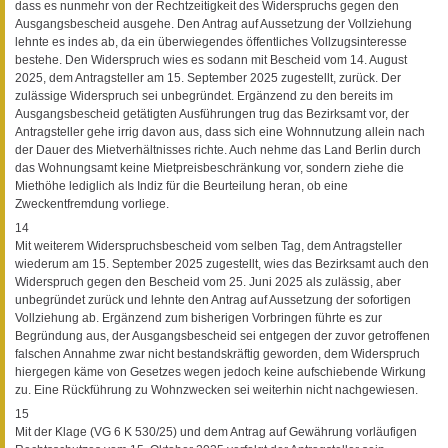
dass es nunmehr von der Rechtzeitigkeit des Widerspruchs gegen den
Ausgangsbescheid ausgehe. Den Antrag auf Aussetzung der Vollziehung
lehnte es indes ab, da ein überwiegendes öffentliches Vollzugsinteresse
bestehe. Den Widerspruch wies es sodann mit Bescheid vom 14. August
2025, dem Antragsteller am 15. September 2025 zugestellt, zurück. Der
zulässige Widerspruch sei unbegründet. Ergänzend zu den bereits im
Ausgangsbescheid getätigten Ausführungen trug das Bezirksamt vor, der
Antragsteller gehe irrig davon aus, dass sich eine Wohnnutzung allein nach
der Dauer des Mietverhältnisses richte. Auch nehme das Land Berlin durch
das Wohnungsamt keine Mietpreisbeschränkung vor, sondern ziehe die
Miethöhe lediglich als Indiz für die Beurteilung heran, ob eine
Zweckentfremdung vorliege.
14
Mit weiterem Widerspruchsbescheid vom selben Tag, dem Antragsteller
wiederum am 15. September 2025 zugestellt, wies das Bezirksamt auch den
Widerspruch gegen den Bescheid vom 25. Juni 2025 als zulässig, aber
unbegründet zurück und lehnte den Antrag auf Aussetzung der sofortigen
Vollziehung ab. Ergänzend zum bisherigen Vorbringen führte es zur
Begründung aus, der Ausgangsbescheid sei entgegen der zuvor getroffenen
falschen Annahme zwar nicht bestandskräftig geworden, dem Widerspruch
hiergegen käme von Gesetzes wegen jedoch keine aufschiebende Wirkung
zu. Eine Rückführung zu Wohnzwecken sei weiterhin nicht nachgewiesen.
15
Mit der Klage (VG 6 K 530/25) und dem Antrag auf Gewährung vorläufigen