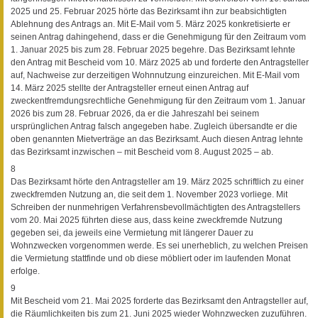
2025 und 25. Februar 2025 hörte das Bezirksamt ihn zur beabsichtigten
Ablehnung des Antrags an. Mit E-Mail vom 5. März 2025 konkretisierte er
seinen Antrag dahingehend, dass er die Genehmigung für den Zeitraum vom
1. Januar 2025 bis zum 28. Februar 2025 begehre. Das Bezirksamt lehnte
den Antrag mit Bescheid vom 10. März 2025 ab und forderte den Antragsteller
auf, Nachweise zur derzeitigen Wohnnutzung einzureichen. Mit E-Mail vom
14. März 2025 stellte der Antragsteller erneut einen Antrag auf
zweckentfremdungsrechtliche Genehmigung für den Zeitraum vom 1. Januar
2026 bis zum 28. Februar 2026, da er die Jahreszahl bei seinem
ursprünglichen Antrag falsch angegeben habe. Zugleich übersandte er die
oben genannten Mietverträge an das Bezirksamt. Auch diesen Antrag lehnte
das Bezirksamt inzwischen – mit Bescheid vom 8. August 2025 – ab.
8
Das Bezirksamt hörte den Antragsteller am 19. März 2025 schriftlich zu einer
zweckfremden Nutzung an, die seit dem 1. November 2023 vorliege. Mit
Schreiben der nunmehrigen Verfahrensbevollmächtigten des Antragstellers
vom 20. Mai 2025 führten diese aus, dass keine zweckfremde Nutzung
gegeben sei, da jeweils eine Vermietung mit längerer Dauer zu
Wohnzwecken vorgenommen werde. Es sei unerheblich, zu welchen Preisen
die Vermietung stattfinde und ob diese möbliert oder im laufenden Monat
erfolge.
9
Mit Bescheid vom 21. Mai 2025 forderte das Bezirksamt den Antragsteller auf,
die Räumlichkeiten bis zum 21. Juni 2025 wieder Wohnzwecken zuzuführen.