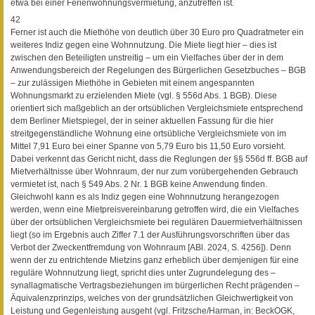
etwa bei einer Ferienwohnungsvermietung, anzutreffen ist.
42
Ferner ist auch die Miethöhe von deutlich über 30 Euro pro Quadratmeter ein
weiteres Indiz gegen eine Wohnnutzung. Die Miete liegt hier – dies ist
zwischen den Beteiligten unstreitig – um ein Vielfaches über der in dem
Anwendungsbereich der Regelungen des Bürgerlichen Gesetzbuches – BGB
– zur zulässigen Miethöhe in Gebieten mit einem angespannten
Wohnungsmarkt zu erzielenden Miete (vgl. § 556d Abs. 1 BGB). Diese
orientiert sich maßgeblich an der ortsüblichen Vergleichsmiete entsprechend
dem Berliner Mietspiegel, der in seiner aktuellen Fassung für die hier
streitgegenständliche Wohnung eine ortsübliche Vergleichsmiete von im
Mittel 7,91 Euro bei einer Spanne von 5,79 Euro bis 11,50 Euro vorsieht.
Dabei verkennt das Gericht nicht, dass die Reglungen der §§ 556d ff. BGB auf
Mietverhältnisse über Wohnraum, der nur zum vorübergehenden Gebrauch
vermietet ist, nach § 549 Abs. 2 Nr. 1 BGB keine Anwendung finden.
Gleichwohl kann es als Indiz gegen eine Wohnnutzung herangezogen
werden, wenn eine Mietpreisvereinbarung getroffen wird, die ein Vielfaches
über der ortsüblichen Vergleichsmiete bei regulären Dauermietverhältnissen
liegt (so im Ergebnis auch Ziffer 7.1 der Ausführungsvorschriften über das
Verbot der Zweckentfremdung von Wohnraum [ABl. 2024, S. 4256]). Denn
wenn der zu entrichtende Mietzins ganz erheblich über demjenigen für eine
reguläre Wohnnutzung liegt, spricht dies unter Zugrundelegung des –
synallagmatische Vertragsbeziehungen im bürgerlichen Recht prägenden –
Äquivalenzprinzips, welches von der grundsätzlichen Gleichwertigkeit von
Leistung und Gegenleistung ausgeht (vgl. Fritzsche/Harman, in: BeckOGK,