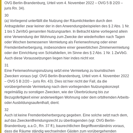
OVG Berlin-Brandenburg, Urteil vom 4. November 2022 – OVG 5 B 2/20 –
juris Rn. 34).
30
(a) Vorliegend unterfällt die Nutzung der Räumlichkeiten durch den
Antragsteller zwar keiner der in den Anwendungsbeispielen des § 2 Abs. 1 Nr.
1 bis 5 ZwVbG genannten Nutzungsarten. In Betracht käme vorliegend allein
eine Verwendung der Wohnung zum Zwecke der wiederholten nach Tagen
oder Wochen bemessenen Vermietung als Ferienwohnung oder einer
Fremdenbeherbergung, insbesondere einer gewerblichen Zimmervermietung
oder der Einrichtung von Schlafstellen, im Sinne des § 2 Abs. 1 Nr. 1 ZwVbG.
Auch diese Voraussetzungen liegen hier indes nicht vor.
31
Eine Ferienwohnungsnutzung setzt eine Vermietung zu touristischen
Zwecken voraus (vgl. OVG Berlin-Brandenburg, Urteil vom 4. November 2022
– OVG 5 B 2/20 – juris Rn. 43). Dies ist hier nicht der Fall, da die
vorübergehende Vermietung nach dem vorliegenden Nutzungskonzept
regelmäßig zu sonstigen Zwecken, wie der Überbrückung bis zur
Bezugsfertigkeit einer anderweitigen Wohnung oder dem ortsfremden Arbeits-
oder Ausbildungsaufenthalt, dient.
32
Auch ist keine Fremdenbeherbergung gegeben. Eine solche setzt nach dem,
auf das Zweckentfremdungsrecht zu übertragenden (vgl. OVG Berlin-
Brandenburg, a.a.O., Rn. 37 ff.), baurechtlichen Begriffsverständnis voraus,
dass die Räume ständig wechselnden Gästen zum vorübergehenden