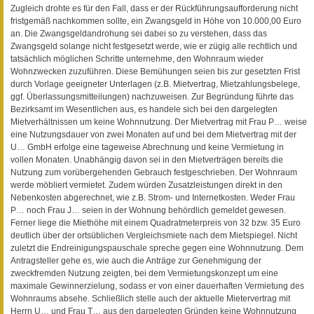
Zugleich drohte es für den Fall, dass er der Rückführungsaufforderung nicht
fristgemäß nachkommen sollte, ein Zwangsgeld in Höhe von 10.000,00 Euro
an. Die Zwangsgeldandrohung sei dabei so zu verstehen, dass das
Zwangsgeld solange nicht festgesetzt werde, wie er zügig alle rechtlich und
tatsächlich möglichen Schritte unternehme, den Wohnraum wieder
Wohnzwecken zuzuführen. Diese Bemühungen seien bis zur gesetzten Frist
durch Vorlage geeigneter Unterlagen (z.B. Mietvertrag, Mietzahlungsbelege,
ggf. Überlassungsmitteilungen) nachzuweisen. Zur Begründung führte das
Bezirksamt im Wesentlichen aus, es handele sich bei den dargelegten
Mietverhältnissen um keine Wohnnutzung. Der Mietvertrag mit Frau P… weise
eine Nutzungsdauer von zwei Monaten auf und bei dem Mietvertrag mit der
U… GmbH erfolge eine tageweise Abrechnung und keine Vermietung in
vollen Monaten. Unabhängig davon sei in den Mietverträgen bereits die
Nutzung zum vorübergehenden Gebrauch festgeschrieben. Der Wohnraum
werde möbliert vermietet. Zudem würden Zusatzleistungen direkt in den
Nebenkosten abgerechnet, wie z.B. Strom- und Internetkosten. Weder Frau
P… noch Frau J… seien in der Wohnung behördlich gemeldet gewesen.
Ferner liege die Miethöhe mit einem Quadratmeterpreis von 32 bzw. 35 Euro
deutlich über der ortsüblichen Vergleichsmiete nach dem Mietspiegel. Nicht
zuletzt die Endreinigungspauschale spreche gegen eine Wohnnutzung. Dem
Antragsteller gehe es, wie auch die Anträge zur Genehmigung der
zweckfremden Nutzung zeigten, bei dem Vermietungskonzept um eine
maximale Gewinnerzielung, sodass er von einer dauerhaften Vermietung des
Wohnraums absehe. Schließlich stelle auch der aktuelle Mietervertrag mit
Herrn U… und Frau T… aus den dargelegten Gründen keine Wohnnutzung