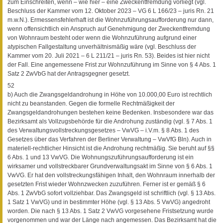
zum Einschreiten, wenn – wie hier – eine Zweckentfremdung vorliegt (vgl.
Beschluss der Kammer vom 12. Oktober 2023 – VG 6 L 166/23 – juris Rn. 21
m.w.N.). Ermessensfehlerhaft ist die Wohnzuführungsaufforderung nur dann,
wenn offensichtlich ein Anspruch auf Genehmigung der Zweckentfremdung
von Wohnraum besteht oder wenn die Wohnzuführung aufgrund einer
atypischen Fallgestaltung unverhältnismäßig wäre (vgl. Beschluss der
Kammer vom 20. Juli 2021 – 6 L 211/21 – juris Rn. 53). Beides ist hier nicht
der Fall. Eine angemessene Frist zur Wohnzuführung im Sinne von § 4 Abs. 1
Satz 2 ZwVbG hat der Antragsgegner gesetzt.
52
b) Auch die Zwangsgeldandrohung in Höhe von 10.000,00 Euro ist rechtlich
nicht zu beanstanden. Gegen die formelle Rechtmäßigkeit der
Zwangsgeldandrohungen bestehen keine Bedenken. Insbesondere war das
Bezirksamt als Vollzugsbehörde für die Androhung zuständig (vgl. § 7 Abs. 1
des Verwaltungsvollstreckungsgesetzes – VwVG – i.V.m. § 8 Abs. 1 des
Gesetzes über das Verfahren der Berliner Verwaltung – VwVfG Bln). Auch in
materiell-rechtlicher Hinsicht ist die Androhung rechtmäßig. Sie beruht auf §§
6 Abs. 1 und 13 VwVG. Die Wohnungszuführungsaufforderung ist ein
wirksamer und vollstreckbarer Grundverwaltungsakt im Sinne von § 6 Abs. 1
VwVG. Er hat den vollstreckungsfähigen Inhalt, den Wohnraum innerhalb der
gesetzten Frist wieder Wohnzwecken zuzuführen. Ferner ist er gemäß § 6
Abs. 1 ZwVbG sofort vollziehbar. Das Zwangsgeld ist schriftlich (vgl. § 13 Abs.
1 Satz 1 VwVG) und in bestimmter Höhe (vgl. § 13 Abs. 5 VwVG) angedroht
worden. Die nach § 13 Abs. 1 Satz 2 VwVG vorgesehene Fristsetzung wurde
vorgenommen und war der Länge nach angemessen. Das Bezirksamt hat die