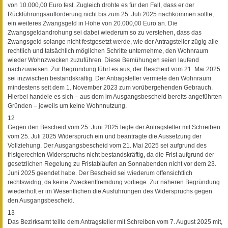
von 10.000,00 Euro fest. Zugleich drohte es für den Fall, dass er der
Rückführungsaufforderung nicht bis zum 25. Juli 2025 nachkommen sollte,
ein weiteres Zwangsgeld in Höhe von 20.000,00 Euro an. Die
Zwangsgeldandrohung sei dabei wiederum so zu verstehen, dass das
Zwangsgeld solange nicht festgesetzt werde, wie der Antragsteller zügig alle
rechtlich und tatsächlich möglichen Schritte unternehme, den Wohnraum
wieder Wohnzwecken zuzuführen. Diese Bemühungen seien laufend
nachzuweisen. Zur Begründung führt es aus, der Bescheid vom 21. Mai 2025
sei inzwischen bestandskräftig. Der Antragsteller vermiete den Wohnraum
mindestens seit dem 1. November 2023 zum vorübergehenden Gebrauch.
Hierbei handele es sich – aus dem im Ausgangsbescheid bereits angeführten
Gründen – jeweils um keine Wohnnutzung.
12
Gegen den Bescheid vom 25. Juni 2025 legte der Antragsteller mit Schreiben
vom 25. Juli 2025 Widerspruch ein und beantragte die Aussetzung der
Vollziehung. Der Ausgangsbescheid vom 21. Mai 2025 sei aufgrund des
fristgerechten Widerspruchs nicht bestandskräftig, da die Frist aufgrund der
gesetzlichen Regelung zu Fristabläufen an Sonnabenden nicht vor dem 23.
Juni 2025 geendet habe. Der Bescheid sei wiederum offensichtlich
rechtswidrig, da keine Zweckentfremdung vorliege. Zur näheren Begründung
wiederholt er im Wesentlichen die Ausführungen des Widerspruchs gegen
den Ausgangsbescheid.
13
Das Bezirksamt teilte dem Antragsteller mit Schreiben vom 7. August 2025 mit,