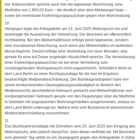
dar. Insbesondere spreche auch hier die tageweise Abrechnung, eine
Miethöhe von 1.850,00 Euro – die deutlich über dem Mietspiegel liege –
sowie die vereinbarte Endreinigungspauschale gegen eine Wohnnutzung.
10
Hiergegen legte der Antragsteller am 23. Juni 2025 Widerspruch ein und
beantragte die Aussetzung der Vollziehung. Der Bescheid sei offensichtlich
rechtswidrig. Bei den Mietverhältnissen erfolge keine tageweise, sondern
eine monatsweise Abrechnung, auch wenn das Mietverhältnis im laufenden
Monat beginne. Derzeit erfolge eine Vermietung von neun Monaten, was
gerade für eine auf Dauer angelegte Häuslichkeit spreche. Die Vereinbarung
einer Endreinigungspauschale sei bei einer Vermietung zum
vorübergehenden Wohngebrauch nicht ungewöhnlich. Schließlich fehle es
dem Land Berlin an einer Rechtsgrundlage für die hier im Ergebnis
beabsichtigte Mietpreisbeschränkung. Der Bundesgesetzgeber habe von
seiner konkurrierenden Gesetzgebungszuständigkeit im Bereich des
Mietpreisrechts abschließend Gebrauch gemacht und Mietverhältnisse zum
vorübergehenden Gebrauch gerade von den Regelungen über die Miethöhe
in Gebieten mit angespannten Wohnungsmärkten ausgenommen, sodass es
dem Land Berlin untersagt sei, faktisch eine vom Bundesrecht abweichende
Mietpreisbeschränkung vorzunehmen.
11
Das Bezirksamt bestätigte mit Schreiben vom 25. Juni 2025 den Eingang des
Widerspruchs, wies jedoch darauf hin, dass dieser verfristet sei. Mit Bescheid
vom gleichen Tag setzte es ein Zwangsgeld gegen den Antragsteller in Höhe