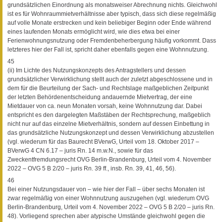
grundsätzlichen Einordnung als monatsweiser Abrechnung nichts. Gleichwohl
ist es für Wohnraummietverhältnisse aber typisch, dass sich diese regelmäßig
auf volle Monate erstrecken und kein beliebiger Beginn oder Ende während
eines laufenden Monats ermöglicht wird, wie dies etwa bei einer
Ferienwohnungsnutzung oder Fremdenbeherbergung häufig vorkommt. Dass
letzteres hier der Fall ist, spricht daher ebenfalls gegen eine Wohnnutzung.
45
(ii) Im Lichte des Nutzungskonzepts des Antragstellers und dessen
grundsätzlicher Verwirklichung stellt auch der zuletzt abgeschlossene und in
dem für die Beurteilung der Sach- und Rechtslage maßgeblichen Zeitpunkt
der letzten Behördenentscheidung andauernde Mietvertrag, der eine
Mietdauer von ca. neun Monaten vorsah, keine Wohnnutzung dar. Dabei
entspricht es den dargelegten Maßstäben der Rechtsprechung, maßgeblich
nicht nur auf das einzelne Mietverhältnis, sondern auf dessen Einbettung in
das grundsätzliche Nutzungskonzept und dessen Verwirklichung abzustellen
(vgl. wiederum für das Baurecht BVerwG, Urteil vom 18. Oktober 2017 –
BVerwG 4 CN 6.17 – juris Rn. 14 m.w.N., sowie für das
Zweckentfremdungsrecht OVG Berlin-Brandenburg, Urteil vom 4. November
2022 – OVG 5 B 2/20 – juris Rn. 39 ff., insb. Rn. 39, 41, 46, 56).
46
Bei einer Nutzungsdauer von – wie hier der Fall – über sechs Monaten ist
zwar regelmäßig von einer Wohnnutzung auszugehen (vgl. wiederum OVG
Berlin-Brandenburg, Urteil vom 4. November 2022 – OVG 5 B 2/20 – juris Rn.
48). Vorliegend sprechen aber atypische Umstände gleichwohl gegen die