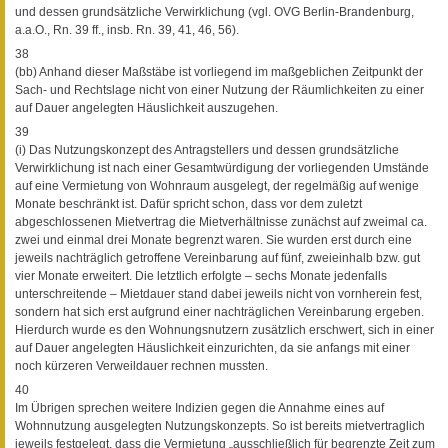
und dessen grundsätzliche Verwirklichung (vgl. OVG Berlin-Brandenburg,
a.a.O., Rn. 39 ff., insb. Rn. 39, 41, 46, 56).
38
(bb) Anhand dieser Maßstäbe ist vorliegend im maßgeblichen Zeitpunkt der
Sach- und Rechtslage nicht von einer Nutzung der Räumlichkeiten zu einer
auf Dauer angelegten Häuslichkeit auszugehen.
39
(i) Das Nutzungskonzept des Antragstellers und dessen grundsätzliche
Verwirklichung ist nach einer Gesamtwürdigung der vorliegenden Umstände
auf eine Vermietung von Wohnraum ausgelegt, der regelmäßig auf wenige
Monate beschränkt ist. Dafür spricht schon, dass vor dem zuletzt
abgeschlossenen Mietvertrag die Mietverhältnisse zunächst auf zweimal ca.
zwei und einmal drei Monate begrenzt waren. Sie wurden erst durch eine
jeweils nachträglich getroffene Vereinbarung auf fünf, zweieinhalb bzw. gut
vier Monate erweitert. Die letztlich erfolgte – sechs Monate jedenfalls
unterschreitende – Mietdauer stand dabei jeweils nicht von vornherein fest,
sondern hat sich erst aufgrund einer nachträglichen Vereinbarung ergeben.
Hierdurch wurde es den Wohnungsnutzern zusätzlich erschwert, sich in einer
auf Dauer angelegten Häuslichkeit einzurichten, da sie anfangs mit einer
noch kürzeren Verweildauer rechnen mussten.
40
Im Übrigen sprechen weitere Indizien gegen die Annahme eines auf
Wohnnutzung ausgelegten Nutzungskonzepts. So ist bereits mietvertraglich
jeweils festgelegt, dass die Vermietung „ausschließlich für begrenzte Zeit zum