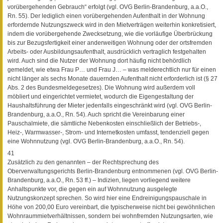
vorübergehenden Gebrauch“ erfolgt (vgl. OVG Berlin-Brandenburg, a.a.O.,
Rn. 55). Der lediglich einen vorübergehenden Aufenthalt in der Wohnung
erfordernde Nutzungszweck wird in den Mietverträgen weiterhin konkretisiert,
indem die vorübergehende Zwecksetzung, wie die vorläufige Überbrückung
bis zur Bezugsfertigkeit einer anderweitigen Wohnung oder der ortsfremden
Arbeits- oder Ausbildungsaufenthalt, ausdrücklich vertraglich festgehalten
wird. Auch sind die Nutzer der Wohnung dort häufig nicht behördlich
gemeldet, wie etwa Frau P… und Frau J… – was melderechtlich nur für einen
nicht länger als sechs Monate dauernden Aufenthalt nicht erforderlich ist (§ 27
Abs. 2 des Bundesmeldegesetzes). Die Wohnung wird außerdem voll
möbliert und eingerichtet vermietet, wodurch die Eigengestaltung der
Haushaltsführung der Mieter jedenfalls eingeschränkt wird (vgl. OVG Berlin-
Brandenburg, a.a.O., Rn. 54). Auch spricht die Vereinbarung einer
Pauschalmiete, die sämtliche Nebenkosten einschließlich der Betriebs-,
Heiz-, Warmwasser-, Strom- und Internetkosten umfasst, tendenziell gegen
eine Wohnnutzung (vgl. OVG Berlin-Brandenburg, a.a.O., Rn. 54).
41
Zusätzlich zu den genannten – der Rechtsprechung des
Oberverwaltungsgerichts Berlin-Brandenburg entnommenen (vgl. OVG Berlin-
Brandenburg, a.a.O., Rn. 53 ff.) – Indizien, liegen vorliegend weitere
Anhaltspunkte vor, die gegen ein auf Wohnnutzung ausgelegte
Nutzungskonzept sprechen. So wird hier eine Endreinigungspauschale in
Höhe von 200,00 Euro vereinbart, die typischerweise nicht bei gewöhnlichen
Wohnraummietverhältnissen, sondern bei wohnfremden Nutzungsarten, wie