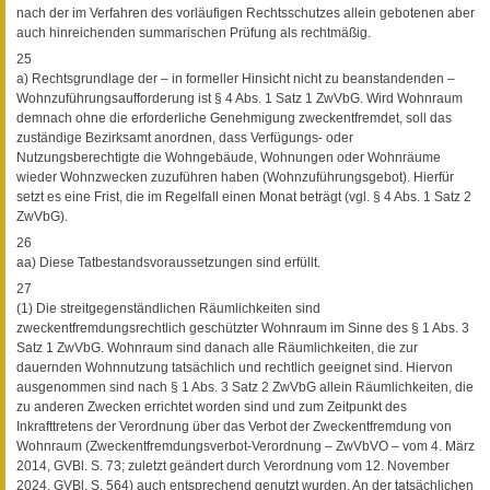
nach der im Verfahren des vorläufigen Rechtsschutzes allein gebotenen aber
auch hinreichenden summarischen Prüfung als rechtmäßig.
25
a) Rechtsgrundlage der – in formeller Hinsicht nicht zu beanstandenden –
Wohnzuführungsaufforderung ist § 4 Abs. 1 Satz 1 ZwVbG. Wird Wohnraum
demnach ohne die erforderliche Genehmigung zweckentfremdet, soll das
zuständige Bezirksamt anordnen, dass Verfügungs- oder
Nutzungsberechtigte die Wohngebäude, Wohnungen oder Wohnräume
wieder Wohnzwecken zuzuführen haben (Wohnzuführungsgebot). Hierfür
setzt es eine Frist, die im Regelfall einen Monat beträgt (vgl. § 4 Abs. 1 Satz 2
ZwVbG).
26
aa) Diese Tatbestandsvoraussetzungen sind erfüllt.
27
(1) Die streitgegenständlichen Räumlichkeiten sind
zweckentfremdungsrechtlich geschützter Wohnraum im Sinne des § 1 Abs. 3
Satz 1 ZwVbG. Wohnraum sind danach alle Räumlichkeiten, die zur
dauernden Wohnnutzung tatsächlich und rechtlich geeignet sind. Hiervon
ausgenommen sind nach § 1 Abs. 3 Satz 2 ZwVbG allein Räumlichkeiten, die
zu anderen Zwecken errichtet worden sind und zum Zeitpunkt des
Inkrafttretens der Verordnung über das Verbot der Zweckentfremdung von
Wohnraum (Zweckentfremdungsverbot-Verordnung – ZwVbVO – vom 4. März
2014, GVBl. S. 73; zuletzt geändert durch Verordnung vom 12. November
2024, GVBl. S. 564) auch entsprechend genutzt wurden. An der tatsächlichen