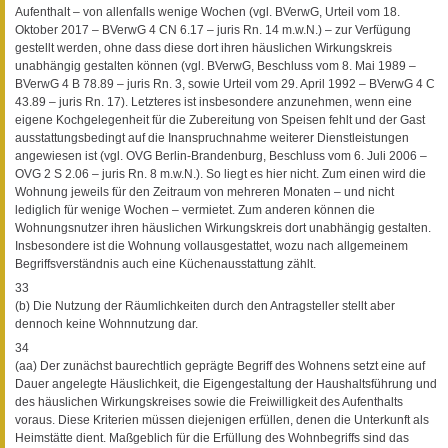
Aufenthalt – von allenfalls wenige Wochen (vgl. BVerwG, Urteil vom 18.
Oktober 2017 – BVerwG 4 CN 6.17 – juris Rn. 14 m.w.N.) – zur Verfügung
gestellt werden, ohne dass diese dort ihren häuslichen Wirkungskreis
unabhängig gestalten können (vgl. BVerwG, Beschluss vom 8. Mai 1989 –
BVerwG 4 B 78.89 – juris Rn. 3, sowie Urteil vom 29. April 1992 – BVerwG 4 C
43.89 – juris Rn. 17). Letzteres ist insbesondere anzunehmen, wenn eine
eigene Kochgelegenheit für die Zubereitung von Speisen fehlt und der Gast
ausstattungsbedingt auf die Inanspruchnahme weiterer Dienstleistungen
angewiesen ist (vgl. OVG Berlin-Brandenburg, Beschluss vom 6. Juli 2006 –
OVG 2 S 2.06 – juris Rn. 8 m.w.N.). So liegt es hier nicht. Zum einen wird die
Wohnung jeweils für den Zeitraum von mehreren Monaten – und nicht
lediglich für wenige Wochen – vermietet. Zum anderen können die
Wohnungsnutzer ihren häuslichen Wirkungskreis dort unabhängig gestalten.
Insbesondere ist die Wohnung vollausgestattet, wozu nach allgemeinem
Begriffsverständnis auch eine Küchenausstattung zählt.
33
(b) Die Nutzung der Räumlichkeiten durch den Antragsteller stellt aber
dennoch keine Wohnnutzung dar.
34
(aa) Der zunächst baurechtlich geprägte Begriff des Wohnens setzt eine auf
Dauer angelegte Häuslichkeit, die Eigengestaltung der Haushaltsführung und
des häuslichen Wirkungskreises sowie die Freiwilligkeit des Aufenthalts
voraus. Diese Kriterien müssen diejenigen erfüllen, denen die Unterkunft als
Heimstätte dient. Maßgeblich für die Erfüllung des Wohnbegriffs sind das