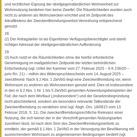
und rechtlichen Eignung der streitgegenständlichen Wohneinheit zur
Wohnnutzung bestehen hier keine Zweifel. Die Räumlichkeiten wurden auch
nicht zu anderen als Wohnzwecken errichtet und im Zeitpunkt des
Inkrafttretens der Zweckentfremdungsverbot-Verordnung entsprechend
genutzt.
28
(2) Der Antragsteller ist als Eigentümer Verfügungsberechtigter und damit
richtiger Adressat der streitgegenständlichen Aufforderung.
29
(3) Auch nutzt er die Räumlichkeiten ohne die hierfür erforderliche
Genehmigung im maßgeblichen Zeitpunkt der letzten behördlichen
Entscheidung (vgl. Urteil der Kammer vom 27. Februar 2025 – 6 K 236/20 –
juris Rn. 21) – mithin des Widerspruchbescheids vom 14. August 2025 –
zweckfremd. Nach § 2 Abs. 1 ZwVbG liegt eine Zweckentfremdung vor, wenn
Wohnraum zu anderen als Wohnzwecken genutzt wird. Dies ist insbesondere
in den in § 2 Abs. 1 Nr. 1 bis 5 ZwVbG genannten Anwendungsbeispielen der
Fall, die nach dem Wortlaut („insbesondere“) und der Gesetzesbegründung
nicht abschließend, sondern als besonders relevante Tatbestände der
Zweckentfremdung zu verstehen sind (vgl. Abgh.-Drs. 18/0815 vom 13.
Februar 2018, S. 11). Die zweckentfremdungsrechtliche Relevanz einer
Nutzung, die sich keiner der in der Vorschrift genannten Nutzungsarten
zuordnen lässt, ist nach dem Sinn des Zweckentfremdungsverbots zu
ermitteln, der gemäß § 1 Abs. 1 ZwVbG in der Versorgung der Bevölkerung mit
ausreichendem Wohnraum zu angemessenen Bedingungen besteht (vgl.