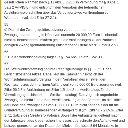
gesetzlichen Rahmen nach § 11 Abs. 3 VwVG in Verbindung mit § 8 Abs. 1
Satz 2 VwVfG Bln und entspricht den Vorgaben der behördlichen
Ausführungsvorschriften über das Verbot der Zweckentfremdung von
Wohnraum (vgl. dort Ziffer 27.2.1).
55
d) Die mit der Zwangsgeldfestsetzung verbundene erneute
Zwangsgeldandrohung in Höhe von nunmehr 20.000,00 Euro ist ebenfalls
nicht zu beanstanden. Insofern gelten die Ausführungen zu der zunächst
erfolgten Zwangsgeldandrohung entsprechend (siehe hierzu unter II.2.b.).
56
3. Die Kostenentscheidung folgt aus § 154 Abs. 1 Satz 1 VwGO.
57
Die Streitwertfestsetzung hat ihre Rechtsgrundlage in §§ 39, 52 f. des
Gerichtskostengesetzes. Dabei legt die Kammer hinsichtlich der
Wohnzuführungsaufforderung in dem Verfahren des einstweiligen
Rechtsschutzes den hälftigen Auffangwert von 5.000,00 Euro zugrunde (vgl.
Ziffer 56.6.3 in Verbindung mit Ziffer 1.5 des Streitwertkatalogs für die
Verwaltungsgerichtsbarkeit – Streitwertkatalog). Das zugleich angedrohte
Zwangsgeld bleibt für die Streitwertfestsetzung außer Betracht, da die Hälfte
der Höhe des Zwangsgelds von 10.000,00 Euro nicht höher als der für die
Grundverfügung zu bemessenden Auffangwert ist (vgl. Ziffer 1.7.2 i.V.m. Ziffer
1.7.1 Satz 2 des Streitwertkatalogs). Soweit der Antragsteller geltend macht,
der Jahreswert des klägerischen Interesses überschreite den Auffangwert und
betrage gemessen an der Dauer des Mietverhältnisses 8,94 Monate zu je