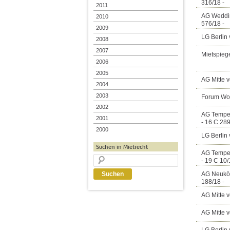
316/18 -
2011
AG Weddin
2010
576/18 -
2009
LG Berlin 
2008
2007
Mietspieg
2006
2005
AG Mitte v
2004
2003
Forum Wo
2002
AG Tempel
2001
- 16 C 289
2000
LG Berlin 
Suchen in Mietrecht
AG Tempel
- 19 C 10/
AG Neuköl
188/18 -
AG Mitte 
AG Mitte 