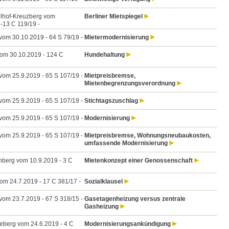
lhof-Kreuzberg vom
Berliner Mietspiegel
-13 C 119/19 -
vom 30.10.2019 - 64 S 79/19 -
Mietermodernisierung
vom 30.10.2019 - 124 C
Hundehaltung
vom 25.9.2019 - 65 S 107/19 -
Mietpreisbremse,
Mietenbegrenzungsverordnung
vom 25.9.2019 - 65 S 107/19 -
Stichtagszuschlag
vom 25.9.2019 - 65 S 107/19 -
Modernisierung
vom 25.9.2019 - 65 S 107/19 -
Mietpreisbremse, Wohnungsneubaukosten,
umfassende Modernisierung
nberg vom 10.9.2019 - 3 C
Mietenkonzept einer Genossenschaft
vom 24.7.2019 - 17 C 381/17 -
Sozialklausel
vom 23.7.2019 - 67 S 318/15 -
Gasetagenheizung versus zentrale
Gasheizung
berg vom 24.6.2019 - 4 C
Modernisierungsankündigung