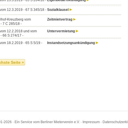
vom 13.3.2019 - 65 S 204/18 -
Eigenbedarfskündigung
vom 12.3.2019 - 67 S 345/18 -
Sozialklausel
lhof-Kreuzberg vom
Zeitmietvertrag
- 7 C 285/18 -
 vom 12.2.2018 und vom
Untervermietung
- 66 S 274/17 -
vom 18.2.2019 - 65 S 5/19 -
Instandsetzungsankündigung
hste Seite »
1-2026 · Ein Service vom Berliner Mieterverein e.V. ·
Impressum
·
Datenschutzerk