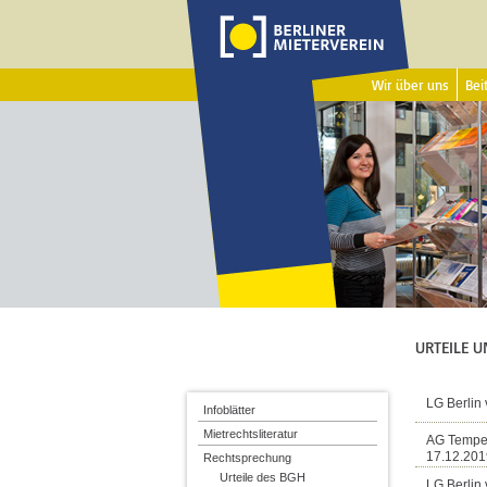
Wir über uns
Beit
URTEILE U
LG Berlin 
Infoblätter
Mietrechtsliteratur
AG Tempe
17.12.201
Rechtsprechung
Urteile des BGH
LG Berlin 