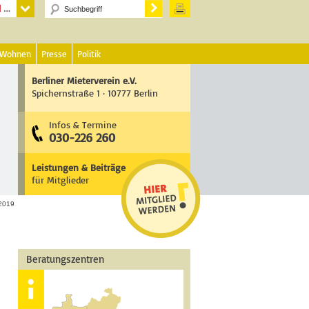
 Wohnen
Presse
Politik
Berliner Mieterverein e.V.
Spichernstraße 1 · 10777 Berlin
Infos & Termine
030-226 260
Leistungen & Beiträge
für Mitglieder
2019
Beratungszentren