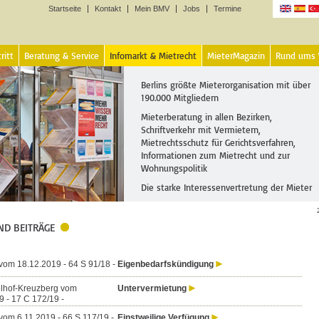
Startseite
Kontakt
Mein BMV
Jobs
Termine
Sprachen
ritt
Beratung & Service
Infomarkt & Mietrecht
MieterMagazin
Rund ums
Berlins größte Mieterorganisation mit über
190.000 Mitgliedern
Mieterberatung in allen Bezirken,
Schriftverkehr mit Vermietern,
Mietrechtsschutz für Gerichtsverfahren,
Informationen zum Mietrecht und zur
Wohnungspolitik
Die starke Interessenvertretung der Mieter
ND BEITRÄGE
vom 18.12.2019 - 64 S 91/18 -
Eigenbedarfskündigung
lhof-Kreuzberg vom
Untervermietung
9 - 17 C 172/19 -
vom 6.11.2019 - 66 S 117/19 -
Einstweilige Verfügung