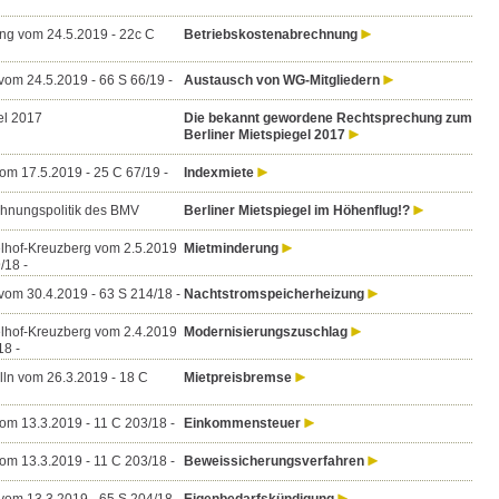
g vom 24.5.2019 - 22c C
Betriebskostenabrechnung
vom 24.5.2019 - 66 S 66/19 -
Austausch von WG-Mitgliedern
el 2017
Die bekannt gewordene Rechtsprechung zum
Berliner Mietspiegel 2017
om 17.5.2019 - 25 C 67/19 -
Indexmiete
hnungspolitik des BMV
Berliner Mietspiegel im Höhenflug!?
hof-Kreuzberg vom 2.5.2019
Mietminderung
/18 -
vom 30.4.2019 - 63 S 214/18 -
Nachtstromspeicherheizung
hof-Kreuzberg vom 2.4.2019
Modernisierungszuschlag
18 -
ln vom 26.3.2019 - 18 C
Mietpreisbremse
vom 13.3.2019 - 11 C 203/18 -
Einkommensteuer
vom 13.3.2019 - 11 C 203/18 -
Beweissicherungsverfahren