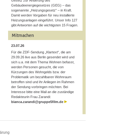
Gesetz zur Änderung des
Gebäudeenergiegesetzes (GEG) – das
sogenannte „Heizungsgesetz“ – in Kraft.
Damit werden Vorgaben für neu installierte
Heizungsanlagen eingeführt. Unser Info 127
gibt Antworten auf die wichtigsten 15 Fragen.
Mitmachen
23.07.26
Für die ZDF-Sendung „Klartext“, die am
29.09.26 live aus Berlin gesendet wird und
sich u.a. mit dem Thema Wohnen befasst,
werden Personen gesucht, die von
Kürzungen des Wohngelds bzw. der
Problematik um bezahlbaren Wohnraum
betroffen sind und ihr Anliegen im Rahmen
der Sendung vorbringen möchten. Bei
Interesse bitte eine Mail an die zuständige
Redakteurin Frau Zarandi:
bianca.zarandi@gruppe5film.de
lärung