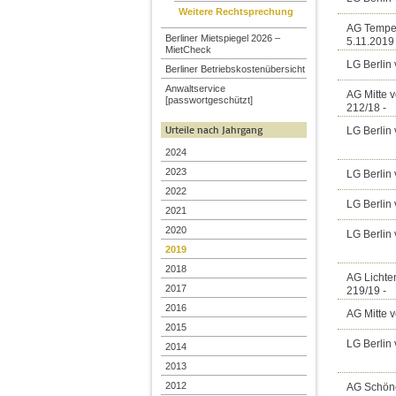
Weitere Rechtsprechung
AG Tempe
Berliner Mietspiegel 2026 –
5.11.2019 
MietCheck
LG Berlin 
Berliner Betriebskostenübersicht
Anwaltservice
AG Mitte 
[passwortgeschützt]
212/18 -
Urteile nach Jahrgang
LG Berlin 
2024
2023
LG Berlin 
2022
LG Berlin 
2021
2020
LG Berlin 
2019
2018
AG Lichte
2017
219/19 -
2016
AG Mitte 
2015
LG Berlin 
2014
2013
2012
AG Schöne