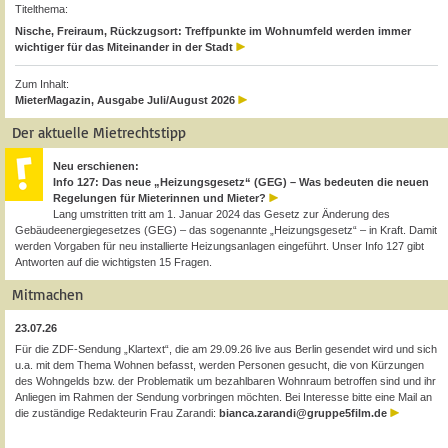
Titelthema:
Nische, Freiraum, Rückzugsort: Treffpunkte im Wohnumfeld werden immer
wichtiger für das Miteinander in der Stadt
Zum Inhalt:
MieterMagazin, Ausgabe Juli/August 2026
Der aktuelle Mietrechtstipp
Neu erschienen:
Info 127: Das neue „Heizungsgesetz“ (GEG) – Was bedeuten die neuen
Regelungen für Mieterinnen und Mieter?
Lang umstritten tritt am 1. Januar 2024 das Gesetz zur Änderung des
Gebäudeenergiegesetzes (GEG) – das sogenannte „Heizungsgesetz“ – in Kraft. Damit
werden Vorgaben für neu installierte Heizungsanlagen eingeführt. Unser Info 127 gibt
Antworten auf die wichtigsten 15 Fragen.
Mitmachen
23.07.26
Für die ZDF-Sendung „Klartext“, die am 29.09.26 live aus Berlin gesendet wird und sich
u.a. mit dem Thema Wohnen befasst, werden Personen gesucht, die von Kürzungen
des Wohngelds bzw. der Problematik um bezahlbaren Wohnraum betroffen sind und ihr
Anliegen im Rahmen der Sendung vorbringen möchten. Bei Interesse bitte eine Mail an
die zuständige Redakteurin Frau Zarandi:
bianca.zarandi@gruppe5film.de