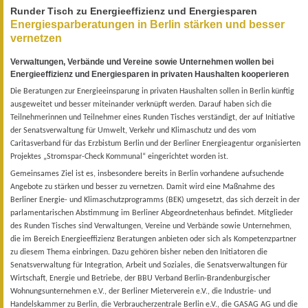
Runder Tisch zu Energieeffizienz und Energiesparen
Energiesparberatungen in Berlin stärken und besser
vernetzen
Verwaltungen, Verbände und Vereine sowie Unternehmen wollen bei
Energieeffizienz und Energiesparen in privaten Haushalten kooperieren
Die Beratungen zur Energieeinsparung in privaten
Haushalten sollen in Berlin k
ünftig
ausgeweitet und besser miteinander verknüpft
werden. Darauf haben sich die
Teilnehmerinnen und Teilnehmer eines
Runden Tisches verständigt, der auf Initiative
der Senatsverwaltung für Umwelt,
Verkehr und Klimaschutz und des vom
Caritasverband für das Erzbistum Berlin
und der Berliner Energieagentur organisierten
Projektes
„Stromspar-Check
Kommunal“ eingerichtet worden ist.
Gemeinsames Ziel ist es, insbesondere bereits in Berlin vorhandene aufsuchende
Angebote zu st
ärken und besser zu vernetzen. Damit wird eine Maßnahme
des
Berliner Energie- und Klimaschutzprogramms (BEK) umgesetzt,
das sich derzeit in der
parlamentarischen Abstimmung im Berliner Abgeordnetenhaus
befindet. Mitglieder
des Runden Tisches sind Verwaltungen, Vereine
und Verbände sowie Unternehmen,
die im Bereich Energieeffizienz Beratungen
anbieten oder sich als Kompetenzpartner
zu diesem Thema einbringen.
Dazu gehören bisher neben den Initiatoren die
Senatsverwaltung für Integration,
Arbeit und Soziales, die Senatsverwaltungen für
Wirtschaft, Energie und
Betriebe, der BBU Verband Berlin-Brandenburgischer
Wohnungsunternehmen
e.V., der Berliner Mieterverein e.V., die Industrie- und
Handelskammer zu Berlin,
die Verbraucherzentrale Berlin e.V., die GASAG AG und die