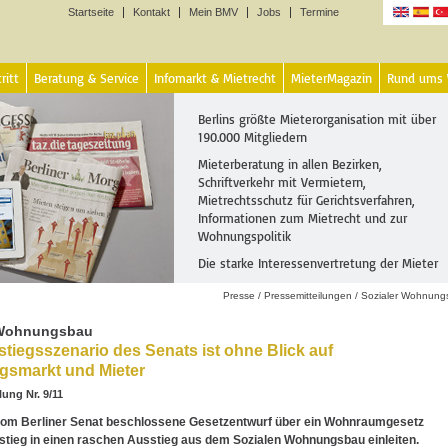
Startseite
Kontakt
Mein BMV
Jobs
Termine
Sprachen
ritt
Beratung & Service
Infomarkt & Mietrecht
MieterMagazin
Rund ums
Berlins größte Mieterorganisation mit über
190.000 Mitgliedern
Mieterberatung in allen Bezirken,
Schriftverkehr mit Vermietern,
Mietrechtsschutz für Gerichtsverfahren,
Informationen zum Mietrecht und zur
Wohnungspolitik
Die starke Interessenvertretung der Mieter
Presse
/
Pressemitteilungen
/
Sozialer Wohnung
 Wohnungsbau
tiegsszenario des Senats ist ohne Blick auf
smarkt und Mieter
lung Nr. 9/11
vom Berliner Senat beschlossene Gesetzentwurf über ein Wohnraumgesetz
nstieg in einen raschen Ausstieg aus dem Sozialen Wohnungsbau einleiten.