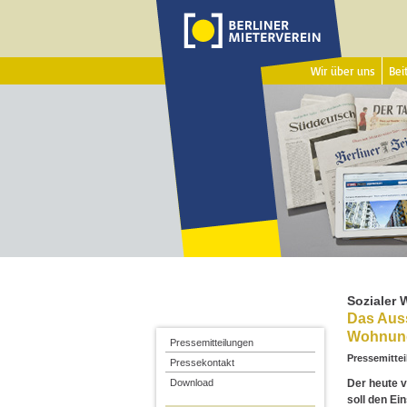
Wir über uns
Beit
Sozialer
Das Auss
Wohnung
Pressemitteilungen
Pressemittei
Pressekontakt
Der heute 
Download
soll den Ei