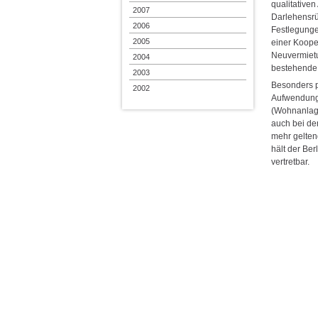
qualitativen
2007
Darlehensrü
2006
Festlegunge
2005
einer Koope
Neuvermietu
2004
bestehende 
2003
Besonders p
2002
Aufwendungs
(Wohnanlage
auch bei d
mehr gelten
hält der Ber
vertretbar.