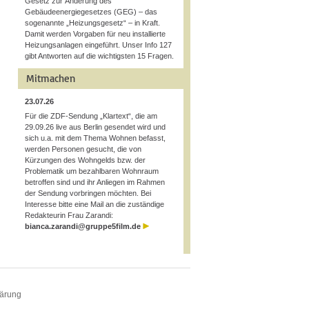
Gesetz zur Änderung des
Gebäudeenergiegesetzes (GEG) – das
sogenannte „Heizungsgesetz“ – in Kraft.
Damit werden Vorgaben für neu installierte
Heizungsanlagen eingeführt. Unser Info 127
gibt Antworten auf die wichtigsten 15 Fragen.
Mitmachen
23.07.26
Für die ZDF-Sendung „Klartext“, die am
29.09.26 live aus Berlin gesendet wird und
sich u.a. mit dem Thema Wohnen befasst,
werden Personen gesucht, die von
Kürzungen des Wohngelds bzw. der
Problematik um bezahlbaren Wohnraum
betroffen sind und ihr Anliegen im Rahmen
der Sendung vorbringen möchten. Bei
Interesse bitte eine Mail an die zuständige
Redakteurin Frau Zarandi:
bianca.zarandi@gruppe5film.de
lärung