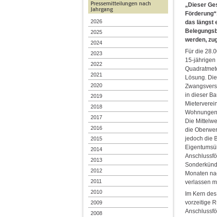
Pressemitteilungen nach
„Dieser Ges
Jahrgang
Förderung“,
2026
das längst 
Belegungsbi
2025
werden, zug
2024
Für die 28.
2023
15-jährigen
2022
Quadratmete
2021
Lösung. Die
2020
Zwangsvers
in dieser B
2019
Mieterverei
2018
Wohnungen) 
2017
Die Mittelwe
2016
die Oberwer
jedoch die 
2015
Eigentumsüb
2014
Anschlussfö
2013
Sonderkündig
2012
Monaten nac
2011
verlassen m
2010
Im Kern des
vorzeitige 
2009
Anschlussfö
2008