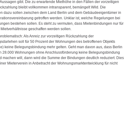
 Aussagen gibt. Die zu erwartende Miethöhe in den Fällen der vorzeitigen
ckzahlung bleibt vollkommen intransparent, bemängelt Wild. Die
n dazu sollen zwischen dem Land Berlin und dem Gebäudeeigentümer in
rationsvereinbarung getroffen werden. Unklar ist, welche Regelungen bei
ngen bestehen sollen. Es steht zu vermuten, dass Mietenbindungen nur für
Mietverhältnisse geschaffen werden sollen.
roblematisch: Als Anreiz zur vorzeitigen Rückzahlung der
darlehen soll für 50 Prozent der Wohnungen des betroffenen Objekts
) keine Belegungsbindung mehr gelten. Geht man davon aus, dass Berlin
en 28.000 Wohnungen ohne Anschlussförderung keine Belegungsbindung
d machen will, dann wird die Summe der Bindungen deutlich reduziert. Dies
liner Mieterverein in Anbetracht der Wohnungsmarktentwicklung für nicht