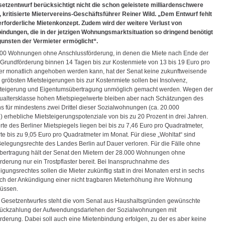
etzentwurf berücksichtigt nicht die schon geleistete milliardenschwere
 kritisierte Mietervereins-Geschäftsführer Reiner Wild. „Dem Entwurf fehlt
erforderliche Mietenkonzept. Zudem wird der weitere Verlust von
ndungen, die in der jetzigen Wohnungsmarktsituation so dringend benötigt
unsten der Vermieter ermöglicht“.
000 Wohnungen ohne Anschlussförderung, in denen die Miete nach Ende der
 Grundförderung binnen 14 Tagen bis zur Kostenmiete von 13 bis 19 Euro pro
r monatlich angehoben werden kann, hat der Senat keine zukunftweisende
 gröbsten Mietsteigerungen bis zur Kostenmiete sollen bei Insolvenz,
teigerung und Eigentumsübertragung unmöglich gemacht werden. Wegen der
aualtersklasse hohen Mietspiegelwerte bleiben aber nach Schätzungen des
ns für mindestens zwei Drittel dieser Sozialwohnungen (ca. 20.000
erhebliche Mietsteigerungspotenziale von bis zu 20 Prozent in drei Jahren.
rte des Berliner Mietspiegels liegen bei bis zu 7,46 Euro pro Quadratmeter,
te bis zu 9,05 Euro pro Quadratmeter im Monat. Für diese „Wohltat“ sind
Belegungsrechte des Landes Berlin auf Dauer verloren. Für die Fälle ohne
ertragung hält der Senat den Mietern der 28.000 Wohnungen ohne
rderung nur ein Trostpflaster bereit. Bei Inanspruchnahme des
ungsrechtes sollen die Mieter zukünftig statt in drei Monaten erst in sechs
h der Ankündigung einer nicht tragbaren Mieterhöhung ihre Wohnung
üssen.
 Gesetzentwurfes steht die vom Senat aus Haushaltsgründen gewünschte
Rückzahlung der Aufwendungsdarlehen der Sozialwohnungen mit
rderung. Dabei soll auch eine Mietenbindung erfolgen, zu der es aber keine