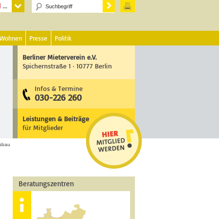
 Wohnen
Presse
Politik
Berliner Mieterverein e.V.
Spichernstraße 1 · 10777 Berlin
Infos & Termine
030-226 260
Leistungen & Beiträge
für Mitglieder
sbau
Beratungszentren