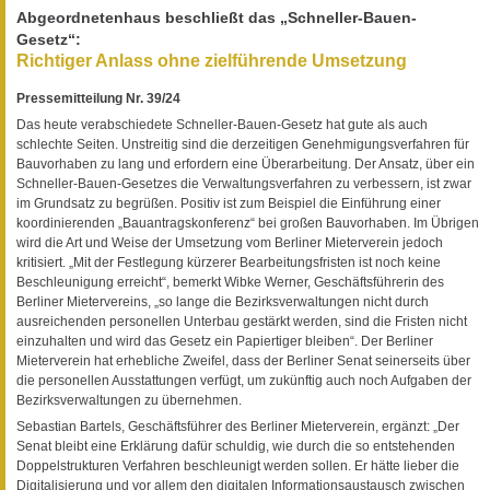
Abgeordnetenhaus beschließt das „Schneller-Bauen-
Gesetz“:
Richtiger Anlass ohne zielführende Umsetzung
Pressemitteilung Nr. 39/24
Das heute verabschiedete Schneller-Bauen-Gesetz hat gute als auch
schlechte Seiten. Unstreitig sind die derzeitigen Genehmigungsverfahren für
Bauvorhaben zu lang und erfordern eine Überarbeitung. Der Ansatz, über ein
Schneller-Bauen-Gesetzes die Verwaltungsverfahren zu verbessern, ist zwar
im Grundsatz zu begrüßen. Positiv ist zum Beispiel die Einführung einer
koordinierenden „Bauantragskonferenz“ bei großen Bauvorhaben. Im Übrigen
wird die Art und Weise der Umsetzung vom Berliner Mieterverein jedoch
kritisiert. „Mit der Festlegung kürzerer Bearbeitungsfristen ist noch keine
Beschleunigung erreicht“, bemerkt Wibke Werner, Geschäftsführerin des
Berliner Mietervereins, „so lange die Bezirksverwaltungen nicht durch
ausreichenden personellen Unterbau gestärkt werden, sind die Fristen nicht
einzuhalten und wird das Gesetz ein Papiertiger bleiben“. Der Berliner
Mieterverein hat erhebliche Zweifel, dass der Berliner Senat seinerseits über
die personellen Ausstattungen verfügt, um zukünftig auch noch Aufgaben der
Bezirksverwaltungen zu übernehmen.
Sebastian Bartels, Geschäftsführer des Berliner Mieterverein, ergänzt: „Der
Senat bleibt eine Erklärung dafür schuldig, wie durch die so entstehenden
Doppelstrukturen Verfahren beschleunigt werden sollen. Er hätte lieber die
Digitalisierung und vor allem den digitalen Informationsaustausch zwischen