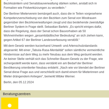
Bezirksämtern und Senatsbauverwaltung stärken sollen, anstatt sich in
Formalien wie Fristverkürzungen zu verzetteln.“
Der Berliner Mieterverein bemängelt auch, dass die in Teilen vorgesehene
Kompetenzverschiebung von den Bezirken zum Senat von Misstrauen
gegenüber den Bezirksverwaltungen zeugt und das bestehende zweistufige
Berliner System in Frage stellt. Sebastian Bartels: „Es spricht einiges dafür,
dass die Regelung, dass der Senat schon Bauvorhaben ab 50
Wohneinheiten wegen „gesamtstädtischer Bedeutung“ an sich ziehen kann,
gegen Artikel 67 der Berliner Landesverfassung verstößt.“
Mit dem Gesetz werden kurzerhand Umwelt- und Artenschutzstandards
abgesenkt. Mit einer „Tabula-Rasa-Mentalität“ sollen sämtliche vermeintliche
Hindernisse auf dem Weg zu mehr Neubau aus dem Weg geräumt werden.
An keiner Stelle verhält sich das Schneller-Bauen-Gesetz zu der Frage, wie
sichergestellt werde kann, dass verstärkt ein am Bedarf der Berliner
Bevölkerung orientierter Neubau entsteht. „Nach wie vor blendet der Berliner
Senat diese Frage aus und verschließt sich damit einem für Mieterinnen und
Mieter drängendem Anliegen“, bemerkt Wibke Werner.
Berlin, den 05.12.2024
Beratungszentren