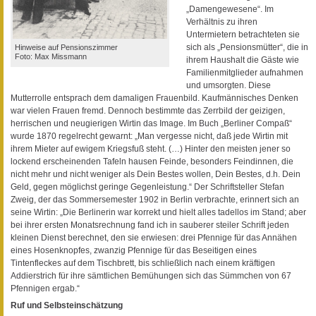
„Damengewesene“. Im
Verhältnis zu ihren
Untermietern betrachteten sie
sich als „Pensionsmütter“, die in
Hinweise auf Pensionszimmer
Foto: Max Missmann
ihrem Haushalt die Gäste wie
Familienmitglieder aufnahmen
und umsorgten. Diese
Mutterrolle entsprach dem damaligen Frauenbild. Kaufmännisches Denken
war vielen Frauen fremd. Dennoch bestimmte das Zerrbild der geizigen,
herrischen und neugierigen Wirtin das Image. Im Buch „Berliner Compaß“
wurde 1870 regelrecht gewarnt: „Man vergesse nicht, daß jede Wirtin mit
ihrem Mieter auf ewigem Kriegsfuß steht. (…) Hinter den meisten jener so
lockend erscheinenden Tafeln hausen Feinde, besonders Feindinnen, die
nicht mehr und nicht weniger als Dein Bestes wollen, Dein Bestes, d.h. Dein
Geld, gegen möglichst geringe Gegenleistung.“ Der Schriftsteller Stefan
Zweig, der das Sommersemester 1902 in Berlin verbrachte, erinnert sich an
seine Wirtin: „Die Berlinerin war korrekt und hielt alles tadellos im Stand; aber
bei ihrer ersten Monatsrechnung fand ich in sauberer steiler Schrift jeden
kleinen Dienst berechnet, den sie erwiesen: drei Pfennige für das Annähen
eines Hosenknopfes, zwanzig Pfennige für das Beseitigen eines
Tintenfleckes auf dem Tischbrett, bis schließlich nach einem kräftigen
Addierstrich für ihre sämtlichen Bemühungen sich das Sümmchen von 67
Pfennigen ergab.“
Ruf und Selbsteinschätzung