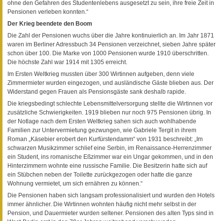
ohne den Gefahren des Studentenlebens ausgesetzt zu sein, ihre freie Zeit in
Pensionen verleben konnten.“
Der Krieg beendete den Boom
Die Zahl der Pensionen wuchs über die Jahre kontinuierlich an. Im Jahr 1871
waren im Berliner Adressbuch 34 Pensionen verzeichnet, sieben Jahre später
schon über 100. Die Marke von 1000 Pensionen wurde 1910 überschritten.
Die höchste Zahl war 1914 mit 1305 erreicht.
Im Ersten Weltkrieg mussten über 300 Wirtinnen aufgeben, denn viele
Zimmermieter wurden eingezogen, und ausländische Gäste blieben aus. Der
Widerstand gegen Frauen als Pensionsgäste sank deshalb rapide.
Die kriegsbedingt schlechte Lebensmittelversorgung stellte die Wirtinnen vor
zusätzliche Schwierigkeiten. 1919 blieben nur noch 975 Pensionen übrig. In
der Notlage nach dem Ersten Weltkrieg sahen sich auch wohlhabende
Familien zur Untervermietung gezwungen, wie Gabriele Tergit in ihrem
Roman „Käsebier erobert den Kurfürstendamm“ von 1931 beschreibt: „Im
schwarzen Musikzimmer schlief eine Serbin, im Renaissance-Herrenzimmer
ein Student, ins romanische Eßzimmer war ein Ungar gekommen, und in den
Hinterzimmern wohnte eine russische Familie. Die Besitzerin hatte sich auf
ein Stübchen neben der Toilette zurückgezogen oder hatte die ganze
Wohnung vermietet, um sich ernähren zu können.“
Die Pensionen haben sich langsam professionalisiert und wurden den Hotels
immer ähnlicher. Die Wirtinnen wohnten häufig nicht mehr selbst in der
Pension, und Dauermieter wurden seltener. Pensionen des alten Typs sind in