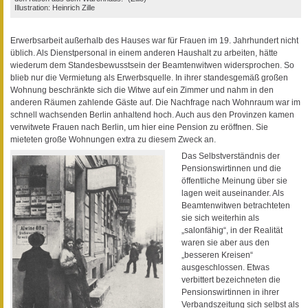
Illustration: Heinrich Zille
Erwerbsarbeit außerhalb des Hauses war für Frauen im 19. Jahrhundert nicht
üblich. Als Dienstpersonal in einem anderen Haushalt zu arbeiten, hätte
wiederum dem Standesbewusstsein der Beamtenwitwen widersprochen. So
blieb nur die Vermietung als Erwerbsquelle. In ihrer standesgemäß großen
Wohnung beschränkte sich die Witwe auf ein Zimmer und nahm in den
anderen Räumen zahlende Gäste auf. Die Nachfrage nach Wohnraum war im
schnell wachsenden Berlin anhaltend hoch. Auch aus den Provinzen kamen
verwitwete Frauen nach Berlin, um hier eine Pension zu eröffnen. Sie
mieteten große Wohnungen extra zu diesem Zweck an.
Das Selbstverständnis der
Pensionswirtinnen und die
öffentliche Meinung über sie
lagen weit auseinander. Als
Beamtenwitwen betrachteten
sie sich weiterhin als
„salonfähig“, in der Realität
waren sie aber aus den
„besseren Kreisen“
ausgeschlossen. Etwas
verbittert bezeichneten die
Pensionswirtinnen in ihrer
Verbandszeitung sich selbst als