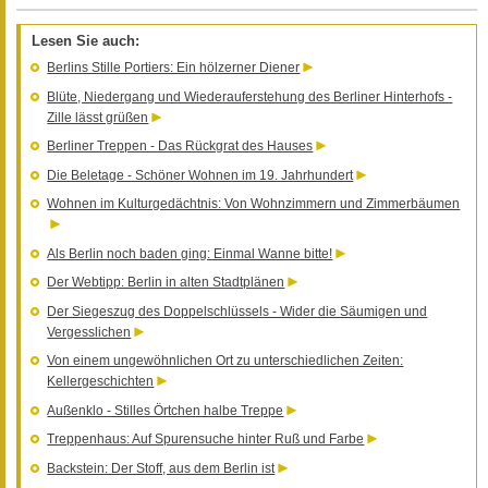
Lesen Sie auch:
Berlins Stille Portiers: Ein hölzerner Diener
Blüte, Niedergang und Wiederauferstehung des Berliner Hinterhofs -
Zille lässt grüßen
Berliner Treppen - Das Rückgrat des Hauses
Die Beletage - Schöner Wohnen im 19. Jahrhundert
Wohnen im Kulturgedächtnis: Von Wohnzimmern und Zimmerbäumen
Als Berlin noch baden ging: Einmal Wanne bitte!
Der Webtipp: Berlin in alten Stadtplänen
Der Siegeszug des Doppelschlüssels - Wider die Säumigen und
Vergesslichen
Von einem ungewöhnlichen Ort zu unterschiedlichen Zeiten:
Kellergeschichten
Außenklo - Stilles Örtchen halbe Treppe
Treppenhaus: Auf Spurensuche hinter Ruß und Farbe
Backstein: Der Stoff, aus dem Berlin ist