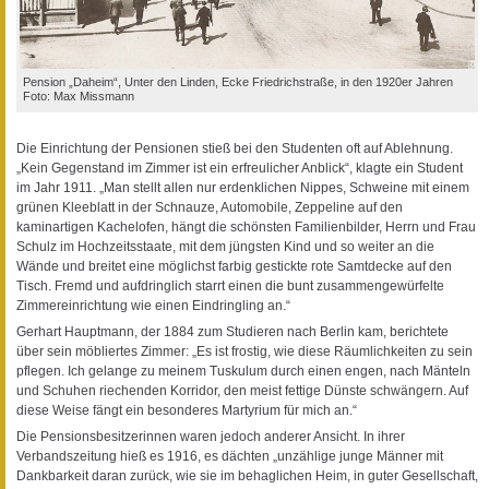
Pension „Daheim“, Unter den Linden, Ecke Friedrichstraße, in den 1920er Jahren
Foto: Max Missmann
Die Einrichtung der Pensionen stieß bei den Studenten oft auf Ablehnung.
„Kein Gegenstand im Zimmer ist ein erfreulicher Anblick“, klagte ein Student
im Jahr 1911. „Man stellt allen nur erdenklichen Nippes, Schweine mit einem
grünen Kleeblatt in der Schnauze, Automobile, Zeppeline auf den
kaminartigen Kachelofen, hängt die schönsten Familienbilder, Herrn und Frau
Schulz im Hochzeitsstaate, mit dem jüngsten Kind und so weiter an die
Wände und breitet eine möglichst farbig gestickte rote Samtdecke auf den
Tisch. Fremd und aufdringlich starrt einen die bunt zusammengewürfelte
Zimmereinrichtung wie einen Eindringling an.“
Gerhart Hauptmann, der 1884 zum Studieren nach Berlin kam, berichtete
über sein möbliertes Zimmer: „Es ist frostig, wie diese Räumlichkeiten zu sein
pflegen. Ich gelange zu meinem Tuskulum durch einen engen, nach Mänteln
und Schuhen riechenden Korridor, den meist fettige Dünste schwängern. Auf
diese Weise fängt ein besonderes Martyrium für mich an.“
Die Pensionsbesitzerinnen waren jedoch anderer Ansicht. In ihrer
Verbandszeitung hieß es 1916, es dächten „unzählige junge Männer mit
Dankbarkeit daran zurück, wie sie im behaglichen Heim, in guter Gesellschaft,