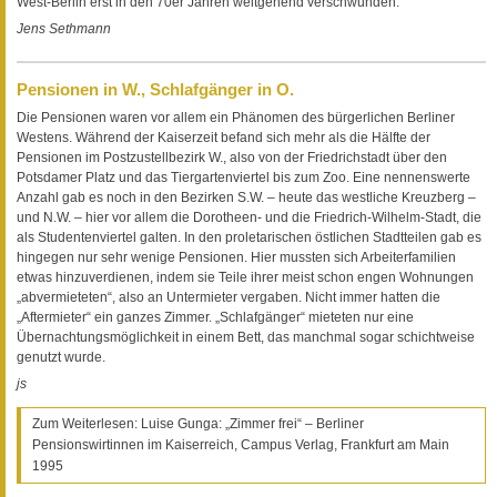
West-Berlin erst in den 70er Jahren weitgehend verschwunden.
Jens Sethmann
Pensionen in W., Schlafgänger in O.
Die Pensionen waren vor allem ein Phänomen des bürgerlichen Berliner
Westens. Während der Kaiserzeit befand sich mehr als die Hälfte der
Pensionen im Postzustellbezirk W., also von der Friedrichstadt über den
Potsdamer Platz und das Tiergartenviertel bis zum Zoo. Eine nennenswerte
Anzahl gab es noch in den Bezirken S.W. – heute das westliche Kreuzberg –
und N.W. – hier vor allem die Dorotheen- und die Friedrich-Wilhelm-Stadt, die
als Studentenviertel galten. In den proletarischen östlichen Stadtteilen gab es
hingegen nur sehr wenige Pensionen. Hier mussten sich Arbeiterfamilien
etwas hinzuverdienen, indem sie Teile ihrer meist schon engen Wohnungen
„abvermieteten“, also an Untermieter vergaben. Nicht immer hatten die
„Aftermieter“ ein ganzes Zimmer. „Schlafgänger“ mieteten nur eine
Übernachtungsmöglichkeit in einem Bett, das manchmal sogar schichtweise
genutzt wurde.
js
Zum Weiterlesen: Luise Gunga: „Zimmer frei“ – Berliner
Pensionswirtinnen im Kaiserreich, Campus Verlag, Frankfurt am Main
1995