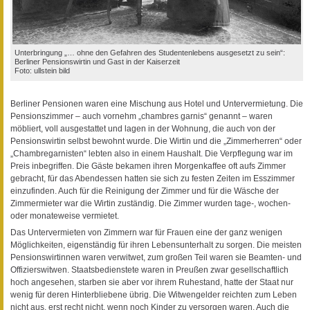
Unterbringung „… ohne den Gefahren des Studentenlebens ausgesetzt zu sein“:
Berliner Pensionswirtin und Gast in der Kaiserzeit
Foto: ullstein bild
Berliner Pensionen waren eine Mischung aus Hotel und Untervermietung. Die
Pensionszimmer – auch vornehm „chambres garnis“ genannt – waren
möbliert, voll ausgestattet und lagen in der Wohnung, die auch von der
Pensionswirtin selbst bewohnt wurde. Die Wirtin und die „Zimmerherren“ oder
„Chambregarnisten“ lebten also in einem Haushalt. Die Verpflegung war im
Preis inbegriffen. Die Gäste bekamen ihren Morgenkaffee oft aufs Zimmer
gebracht, für das Abendessen hatten sie sich zu festen Zeiten im Esszimmer
einzufinden. Auch für die Reinigung der Zimmer und für die Wäsche der
Zimmermieter war die Wirtin zuständig. Die Zimmer wurden tage-, wochen-
oder monateweise vermietet.
Das Untervermieten von Zimmern war für Frauen eine der ganz wenigen
Möglichkeiten, eigenständig für ihren Lebensunterhalt zu sorgen. Die meisten
Pensionswirtinnen waren verwitwet, zum großen Teil waren sie Beamten- und
Offizierswitwen. Staatsbedienstete waren in Preußen zwar gesellschaftlich
hoch angesehen, starben sie aber vor ihrem Ruhestand, hatte der Staat nur
wenig für deren Hinterbliebene übrig. Die Witwengelder reichten zum Leben
nicht aus, erst recht nicht, wenn noch Kinder zu versorgen waren. Auch die