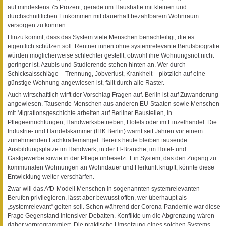
auf mindestens 75 Prozent, gerade um Haushalte mit kleinen und
durchschnittlichen Einkommen mit dauerhaft bezahlbarem Wohnraum
versorgen zu können.
Hinzu kommt, dass das System viele Menschen benachteiligt, die es
eigentlich schützen soll. Rentner:innen ohne systemrelevante Berufsbiografie
würden möglicherweise schlechter gestellt, obwohl ihre Wohnungsnot nicht
geringer ist. Azubis und Studierende stehen hinten an. Wer durch
Schicksalsschläge – Trennung, Jobverlust, Krankheit – plötzlich auf eine
günstige Wohnung angewiesen ist, fällt durch alle Raster.
Auch wirtschaftlich wirft der Vorschlag Fragen auf. Berlin ist auf Zuwanderung
angewiesen. Tausende Menschen aus anderen EU-Staaten sowie Menschen
mit Migrationsgeschichte arbeiten auf Berliner Baustellen, in
Pflegeeinrichtungen, Handwerksbetrieben, Hotels oder im Einzelhandel. Die
Industrie- und Handelskammer (IHK Berlin) warnt seit Jahren vor einem
zunehmenden Fachkräftemangel. Bereits heute bleiben tausende
Ausbildungsplätze im Handwerk, in der IT-Branche, im Hotel- und
Gastgewerbe sowie in der Pflege unbesetzt. Ein System, das den Zugang zu
kommunalen Wohnungen an Wohndauer und Herkunft knüpft, könnte diese
Entwicklung weiter verschärfen.
Zwar will das AfD-Modell Menschen in sogenannten systemrelevanten
Berufen privilegieren, lässt aber bewusst offen, wer überhaupt als
„systemrelevant“ gelten soll. Schon während der Corona-Pandemie war diese
Frage Gegenstand intensiver Debatten. Konflikte um die Abgrenzung wären
daher vorprogrammiert. Die praktische Umsetzung eines solchen Systems