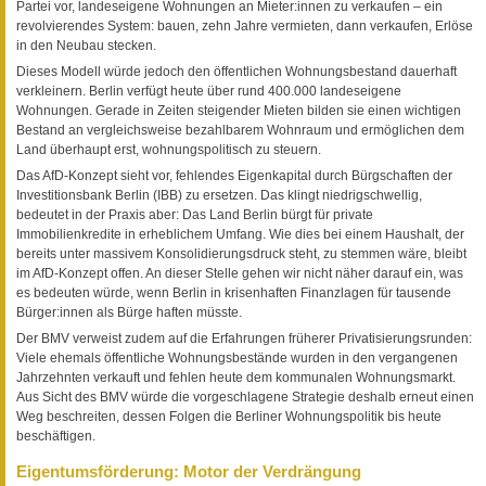
Partei vor, landeseigene Wohnungen an Mieter:innen zu verkaufen – ein
revolvierendes System: bauen, zehn Jahre vermieten, dann verkaufen, Erlöse
in den Neubau stecken.
Dieses Modell würde jedoch den öffentlichen Wohnungsbestand dauerhaft
verkleinern. Berlin verfügt heute über rund 400.000 landeseigene
Wohnungen. Gerade in Zeiten steigender Mieten bilden sie einen wichtigen
Bestand an vergleichsweise bezahlbarem Wohnraum und ermöglichen dem
Land überhaupt erst, wohnungspolitisch zu steuern.
Das AfD-Konzept sieht vor, fehlendes Eigenkapital durch Bürgschaften der
Investitionsbank Berlin (IBB) zu ersetzen. Das klingt niedrigschwellig,
bedeutet in der Praxis aber: Das Land Berlin bürgt für private
Immobilienkredite in erheblichem Umfang. Wie dies bei einem Haushalt, der
bereits unter massivem Konsolidierungsdruck steht, zu stemmen wäre, bleibt
im AfD-Konzept offen. An dieser Stelle gehen wir nicht näher darauf ein, was
es bedeuten würde, wenn Berlin in krisenhaften Finanzlagen für tausende
Bürger:innen als Bürge haften müsste.
Der BMV verweist zudem auf die Erfahrungen früherer Privatisierungsrunden:
Viele ehemals öffentliche Wohnungsbestände wurden in den vergangenen
Jahrzehnten verkauft und fehlen heute dem kommunalen Wohnungsmarkt.
Aus Sicht des BMV würde die vorgeschlagene Strategie deshalb erneut einen
Weg beschreiten, dessen Folgen die Berliner Wohnungspolitik bis heute
beschäftigen.
Eigentumsförderung: Motor der Verdrängung