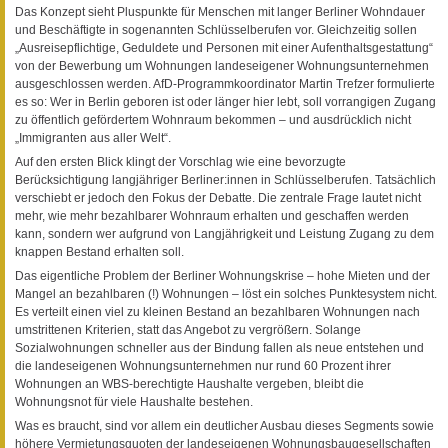
Das Konzept sieht Pluspunkte für Menschen mit langer Berliner Wohndauer
und Beschäftigte in sogenannten Schlüsselberufen vor. Gleichzeitig sollen
„Ausreisepflichtige, Geduldete und Personen mit einer Aufenthaltsgestattung“
von der Bewerbung um Wohnungen landeseigener Wohnungsunternehmen
ausgeschlossen werden. AfD-Programmkoordinator Martin Trefzer formulierte
es so: Wer in Berlin geboren ist oder länger hier lebt, soll vorrangigen Zugang
zu öffentlich gefördertem Wohnraum bekommen – und ausdrücklich nicht
„Immigranten aus aller Welt“.
Auf den ersten Blick klingt der Vorschlag wie eine bevorzugte
Berücksichtigung langjähriger Berliner:innen in Schlüsselberufen. Tatsächlich
verschiebt er jedoch den Fokus der Debatte. Die zentrale Frage lautet nicht
mehr, wie mehr bezahlbarer Wohnraum erhalten und geschaffen werden
kann, sondern wer aufgrund von Langjährigkeit und Leistung Zugang zu dem
knappen Bestand erhalten soll.
Das eigentliche Problem der Berliner Wohnungskrise – hohe Mieten und der
Mangel an bezahlbaren (!) Wohnungen – löst ein solches Punktesystem nicht.
Es verteilt einen viel zu kleinen Bestand an bezahlbaren Wohnungen nach
umstrittenen Kriterien, statt das Angebot zu vergrößern. Solange
Sozialwohnungen schneller aus der Bindung fallen als neue entstehen und
die landeseigenen Wohnungsunternehmen nur rund 60 Prozent ihrer
Wohnungen an WBS-berechtigte Haushalte vergeben, bleibt die
Wohnungsnot für viele Haushalte bestehen.
Was es braucht, sind vor allem ein deutlicher Ausbau dieses Segments sowie
höhere Vermietungsquoten der landeseigenen Wohnungsbaugesellschaften