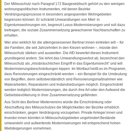
Der Milieuschutz nach Paragraf 172 Baugesetzbuch gehört zu den wenigen
wohnungspolitischen Instrumenten, mit denen Bezirke
Verdrängungsprozesse in besonders angespannten Wohngebieten
begrenzen können. Er schränkt Umwandlungen von Miet- in
Eigentumswohnungen ein, begrenzt Luxus-Modernisierungen und soll dazu
beitragen, die soziale Zusammensetzung gewachsener Nachbarschaften zu
erhalten.
Wer also wirklich für die alteingesessenen Berliner:innen eintreten will – für
die Familien, die seit Jahrzehnten in den Kiezen wohnen –, müsste den
Milieuschutz stärken und ausweiten. Die AfD bewertet dieses Instrument
grundlegend anders: Sie lehnt das Umwandlungsverbot ab, bezeichnet den
Milieuschutz als „missbräuchlichen Eingriff in das Eigentumsrecht“ und will
Modernisierungsbeschränkungen kippen. Im Wortlaut heißt es im Programm,
dass Renovierungen eingeschränkt werden – ein Beispiel für die Umdeutung
von Begriffen, denn selbstverständlich sind Renovierungsmaßnahmen wie
Malerarbeiten, Reparaturen und Instandsetzungen möglich. Eingeschränkt
werden lediglich Modernisierungen, die durch ihre Art oder den Aufwand die
Gebietsbevölkerung in ihrer Zusammensetzung gefährden.
Aus Sicht des Berliner Mietervereins würde die Einschränkung oder
Abschaffung des Milieuschutzes die Möglichkeiten der Bezirke erheblich
einschränken, gegen Verdrängung vorzugehen. Private Anleger:innen und
Investor:innen könnten in Milieuschutzgebieten ungehindert Bestände
umwandeln und aufwertende Modernisierungen mit entsprechend hohen
Mietsteigerungen vornehmen.