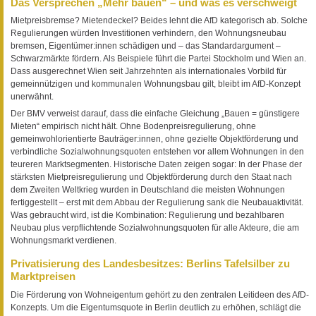
Das Versprechen „Mehr bauen“ – und was es verschweigt
Mietpreisbremse? Mietendeckel? Beides lehnt die AfD kategorisch ab. Solche
Regulierungen würden Investitionen verhindern, den Wohnungsneubau
bremsen, Eigentümer:innen schädigen und – das Standardargument –
Schwarzmärkte fördern. Als Beispiele führt die Partei Stockholm und Wien an.
Dass ausgerechnet Wien seit Jahrzehnten als internationales Vorbild für
gemeinnützigen und kommunalen Wohnungsbau gilt, bleibt im AfD-Konzept
unerwähnt.
Der BMV verweist darauf, dass die einfache Gleichung „Bauen = günstigere
Mieten“ empirisch nicht hält. Ohne Bodenpreisregulierung, ohne
gemeinwohlorientierte Bauträger:innen, ohne gezielte Objektförderung und
verbindliche Sozialwohnungsquoten entstehen vor allem Wohnungen in den
teureren Marktsegmenten. Historische Daten zeigen sogar: In der Phase der
stärksten Mietpreisregulierung und Objektförderung durch den Staat nach
dem Zweiten Weltkrieg wurden in Deutschland die meisten Wohnungen
fertiggestellt – erst mit dem Abbau der Regulierung sank die Neubauaktivität.
Was gebraucht wird, ist die Kombination: Regulierung und bezahlbaren
Neubau plus verpflichtende Sozialwohnungsquoten für alle Akteure, die am
Wohnungsmarkt verdienen.
Privatisierung des Landesbesitzes: Berlins Tafelsilber zu
Marktpreisen
Die Förderung von Wohneigentum gehört zu den zentralen Leitideen des AfD-
Konzepts. Um die Eigentumsquote in Berlin deutlich zu erhöhen, schlägt die