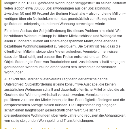
lediglich rund 16.000 geförderte Wohnungen fertiggestellt. Im selben Zeitraum
fielen jedoch etwa 80.000 Sozialwohnungen aus der Sozialbindung.
Zwischen 50 und 60 Prozent der Berliner Haushalte – also rund eine Million –
verfügen über ein Nettoeinkommen, das grundsätzlich zum Bezug einer
geförderten, mietpreisgebundenen Wohnung berechtigen würde.
Ein reiner Ausbau der Subjektförderung löst dieses Problem also nicht. Wo
bezahlbarer Wohnraum knapp ist, führen Mietzuschüsse und Wohngeld vor
allem zu höheren Mieten auf einem angespannten Markt, ohne aber das
bezahlbare Wohnungsangebot zu vergrößern. Die Gefahr ist real, dass die
öffentlichen Mittel in steigenden Mieten aufgehen. Vermieter:innen wissen,
dass der Staat zahlt, und passen ihre Preise entsprechend an. Die
Objektförderung in Form von Baudarlehen und -zuschüssen schafft hingegen
gebundenen Wohnraum und erhöht damit den Bestand an bezahlbaren
Wohnungen.
Aus Sicht des Berliner Mietervereins liegt darin der entscheidende
Unterschied: Subjektförderung ist eine konsumtive Ausgabe, die keinen
zusätzlichen Wohnraum schafft und dauerhaft öffentliche Mittel bindet, die als
Gewinne der Wohnungswirtschaft verbucht werden. Vermieter:innen
profitieren zulasten der Mieter:innen, die ihre Bedürftigkeit offenlegen und die
entsprechenden Anträge stellen müssen. Die Objektförderung hingegen
schafft einen langfristigen gesellschaftlichen Wert. Sie sichert
preisgebundene Wohnungen über viele Jahre und reduziert die Abhängigkeit
von stetig steigenden Wohngeld- und Transferleistungen.