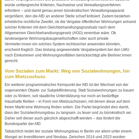
würde umfangreiche Kriterien, Nachweise und Verwaltungsverfahren
erfordern – und damit genau jenen bürokratischen Verwaltungsapparat
vergrößern, den die AfD an anderer Stelle scharf kritisiert. Zudem bestehen
erhebliche rechtliche Zweifel, ob die Vergabe öffentlicher Wohnungen anhand
solcher Kriterien mit dem Gleichbehandlungsgrundsatz nach dem
Allgemeinen Gleichbehandlungsgesetz (AGG) vereinbar wäre. Ob
landeseigene Wohnungsbaugesellschaften oder auch private
Vermieter:innen ein solches System rechtssicher anwenden könnten,
erscheint fraglich. Das bislang angewendete Vergabesystem bei den LWU
nach Einkommen und Wohnungsnotfällen berücksichtigt alle Berliner:innen
gerecht.
Vom Sozialen zum Markt: Weg von Sozialwohnungen, hin
zum Mietzuschuss
Ein weiterer programmatischer Kernpunkt der AfD ist der Wechsel von der
sogenannten Objekt- zur Subjektförderung. Statt Sozialwohnungen zu bauen
oder zu fördern, soll staatliche Unterstützung nur noch an bedürftige
Haushalte fließen – in Form von Mietzuschüssen, mit denen diese auf dem
freien Markt eine Wohnung finden sollen. Die Partei begründet dies damit,
dass der Sozialwohnungsbau zu langsam, zu teuer und zu bürokratisch sei.
Daher soll dieser auch gänzlich abgeschafft werden – das fordert die
Bundespartei der AfD.
Tatsächlich leidet der soziale Wohnungsbau in Berlin vor allem unter einem
Mangel an Investitionen und Neubau. Zwischen 2014 und 2023 wurden