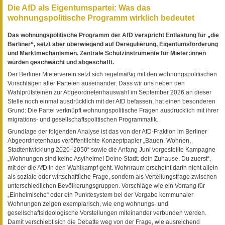
Die AfD als Eigentumspartei: Was das
wohnungspolitische Programm wirklich bedeutet
Das wohnungspolitische Programm der AfD verspricht Entlastung für „die
Berliner“, setzt aber überwiegend auf Deregulierung, Eigentumsförderung
und Marktmechanismen. Zentrale Schutzinstrumente für Mieter:innen
würden geschwächt und abgeschafft.
Der Berliner Mieterverein setzt sich regelmäßig mit den wohnungspolitischen
Vorschlägen aller Parteien auseinander. Dass wir uns neben den
Wahlprüfsteinen zur Abgeordnetenhauswahl im September 2026 an dieser
Stelle noch einmal ausdrücklich mit der AfD befassen, hat einen besonderen
Grund: Die Partei verknüpft wohnungspolitische Fragen ausdrücklich mit ihrer
migrations- und gesellschaftspolitischen Programmatik.
Grundlage der folgenden Analyse ist das von der AfD-Fraktion im Berliner
Abgeordnetenhaus veröffentlichte Konzeptpapier „Bauen, Wohnen,
Stadtentwicklung 2020–2050“ sowie die Anfang Juni vorgestellte Kampagne
„Wohnungen sind keine Asylheime! Deine Stadt. dein Zuhause. Du zuerst“,
mit der die AfD in den Wahlkampf geht. Wohnraum erscheint darin nicht allein
als soziale oder wirtschaftliche Frage, sondern als Verteilungsfrage zwischen
unterschiedlichen Bevölkerungsgruppen. Vorschläge wie ein Vorrang für
„Einheimische“ oder ein Punktesystem bei der Vergabe kommunaler
Wohnungen zeigen exemplarisch, wie eng wohnungs- und
gesellschaftsideologische Vorstellungen miteinander verbunden werden.
Damit verschiebt sich die Debatte weg von der Frage, wie ausreichend