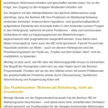
bezahlbarer Wohnraum erhalten und geschaffen werden kann, hin zu der
Frage, wer Zugang zu den knappen Beständen erhalten soll.
Ein Vergleich mit den Wahlprüfsteinen des Berliner Mietervereins zeigt
allerdings, dass die Berliner AfD ihre Positionen im Wahlkampf teilweise
moderater formuliert. Insbesondere migrations- und gesellschaftspolitisch
aufgeladene Elemente des Konzepts treten in den Antworten unserer Fragen
in den Hintergrund, während einzelne Positionen – etwa zum kommunalen
Vorkaufsrecht oder zu Kappungsgrenzen bei Mieterhöhungen –
abgeschwächt oder pragmatischer dargestellt werden. Dass Berlin eine
Mieter:innenstadt ist, kann auch die AfD nicht ignorieren. Fast 84 Prozent der
Haushalte wohnen zur Miete – auch vor diesem Hintergrund sind die
Privatisierungsideen der Partei als „Tropfen auf dem heißen Stein“ und als
realitätsfern zu bewerten.
Wichtig ist aber auch, die AfD über die Wohnungspolitik hinaus zu betrachten:
Der Begriff der Remigration zieht sich als roter Faden durch die Berliner
Programmatik. Punkten will sie bei den Wähler:innen mit einem Politikansatz,
der gesellschaftliche Probleme primär durch Überwachung, Sanktionen,
Abschreckung und Ausgrenzung lösen will.
Das Punktesystem: Wohnen als Belohnung, nicht als
Grundrecht
Wenige Monate vor der Abgeordnetenhauswahl hat die Berliner AfD ihr
Wahlprogramm beschlossen – und damit eines ihrer umstrittensten Vorhaben
offiziell gemacht: ein Punktesystem für die Vergabe kommunaler Wohnungen.