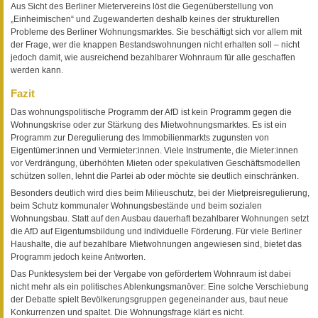
Aus Sicht des Berliner Mietervereins löst die Gegenüberstellung von
„Einheimischen“ und Zugewanderten deshalb keines der strukturellen
Probleme des Berliner Wohnungsmarktes. Sie beschäftigt sich vor allem mit
der Frage, wer die knappen Bestandswohnungen nicht erhalten soll – nicht
jedoch damit, wie ausreichend bezahlbarer Wohnraum für alle geschaffen
werden kann.
Fazit
Das wohnungspolitische Programm der AfD ist kein Programm gegen die
Wohnungskrise oder zur Stärkung des Mietwohnungsmarktes. Es ist ein
Programm zur Deregulierung des Immobilienmarkts zugunsten von
Eigentümer:innen und Vermieter:innen. Viele Instrumente, die Mieter:innen
vor Verdrängung, überhöhten Mieten oder spekulativen Geschäftsmodellen
schützen sollen, lehnt die Partei ab oder möchte sie deutlich einschränken.
Besonders deutlich wird dies beim Milieuschutz, bei der Mietpreisregulierung,
beim Schutz kommunaler Wohnungsbestände und beim sozialen
Wohnungsbau. Statt auf den Ausbau dauerhaft bezahlbarer Wohnungen setzt
die AfD auf Eigentumsbildung und individuelle Förderung. Für viele Berliner
Haushalte, die auf bezahlbare Mietwohnungen angewiesen sind, bietet das
Programm jedoch keine Antworten.
Das Punktesystem bei der Vergabe von gefördertem Wohnraum ist dabei
nicht mehr als ein politisches Ablenkungsmanöver: Eine solche Verschiebung
der Debatte spielt Bevölkerungsgruppen gegeneinander aus, baut neue
Konkurrenzen und spaltet. Die Wohnungsfrage klärt es nicht.