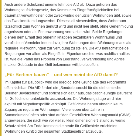
Auch andere Schutzinstrumente lehnt die AfD ab. Dazu gehören das
Wohnungsaufsichtsgesetz, das Kommunen Eingriffsmöglichkeiten bei
dauerhaft verwahrlosten oder zweckwidrig genutzten Wohnungen gibt, sowie
das Zweckentfremdungsverbot. Dieses soll sicherstellen, dass Wohnraum
tatsächlich zum Wohnen genutzt wird und nicht leer steht, ohne Genehmigung
abgerissen oder als Ferienwohnung vermarktet wird. Beide Regelungen
dienen dem Erhalt des ohnehin knappen bezahlbaren Wohnraums und
verpflichten Vermieter:innen dazu, ihre Wohnungen dem Wohnungsmarkt als
reguläre Mietwohnungen zur Verfügung zu stellen. Die AfD betrachtet beide
Regelungen vor allem als Eingriffe in Eigentumsrechte, was rechtlich haltlos
ist. Wie die Partei das Problem von Leerstand, Verwahrlosung und Abriss
intakter Gebäude in den Griff bekommen will, bleibt offen.
„Für Berliner bauen“ – und wen meint die AfD damit?
Im Kapitel zur Baupolitik wird die ideologische Grundlage des Programms
offen sichtbar. Die AfD fordert ein „Sonderbaurecht für die einheimische
Berliner Bevölkerung“ und spricht sich dafür aus, das beschleunigte Baurecht
für Geflüchtetenunterkünfte auszusetzen. Die Wohnungsfrage wird hier
explizit mit Migrationspolitik verknüpft. Geflüchtete haben ohnehin kaum
Zugang zu regulären Wohnungen. Viele leben über Jahre in
Sammelunterkünften oder sind auf den Geschützten Wohnungsmarkt (GWM)
angewiesen, der nach wie vor viel zu klein dimensioniert ist und zu wenig
Schutz bietet. Am Ende kommen die heute für Geflüchtete errichteten
Wohnungen künftig der gesamten Stadtgesellschaft zugute.