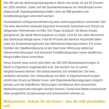
Die AfD will die Wohneigentumsquote in Berlin von heute 16 auf 50 Prozent
bis 2050 erhöhen. Dafür soll die Grunderwerbsteuer für Selbstnutzer:innen
abgeschafft, Eigenkapitalbürgschaften über die IBB gewährt und
Kreditbedingungen erleichtert werden.
Grundsätzlich ist Eigentumsförderung kein wohnungspolitisch schlechtes Ziel.
Für viele Menschen bedeutet Eigentum finanzielle Sicherheit und Schutz vor
steigenden Wohnkosten im Alter. Die Frage ist jedoch, ob dieser Ansatz
geeignet ist, die akute Wohnungskrise zu lösen. Und für wie viele Menschen
das überhaupt infrage käme. Fast 60 Prozent der Berliner Haushalte fallen
unter die Einkommensgrenzen des Wohnberechtigungsscheins. Für einen
Großteil der Stadtbevölkerung ist der Kauf einer Wohnung selbst bei
Steuererleichterungen und besseren Kreditbedingungen sowie staatlichen
Bürgschaften kaum erreichbar.
Hinzu kommt, dass schon jetzt mehr als 300.000 Bestandswohnungen in
Berlin in Eigentum umgewandelt sind. Sie werden nur zu einem
vergleichsweise kleinen Teil selbst bewohnt. Ein erheblicher Teil wird
weiterhin vermietet. Die Umwandlung von Miet- in Eigentumswohnungen
erhöht den Druck auf Mieter:innen, weil Eigenbedarfskündigungen möglich
werden und die betroffenen Wohnungen schrittweise dem klassischen
Mietwohnungsmarkt entzogen werden können. Damit wird Mieter:innenschutz
stark ausgehöhlt, Existenzangst und Unsicherheit nehmen zu.
Milieuschutz: Schutz für die Kieze – den die AfD abschaffen
will