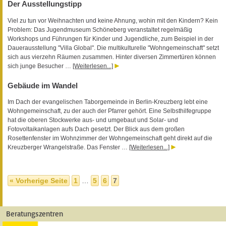
Der Ausstellungstipp
Viel zu tun vor Weihnachten und keine Ahnung, wohin mit den Kindern? Kein
Problem: Das Jugendmuseum Schöneberg veranstaltet regelmäßig
Workshops und Führungen für Kinder und Jugendliche, zum Beispiel in der
Dauerausstellung "Villa Global". Die multikulturelle "Wohngemeinschaft" setzt
sich aus vierzehn Räumen zusammen. Hinter diversen Zimmertüren können
sich junge Besucher …
[Weiterlesen...]
Gebäude im Wandel
Im Dach der evangelischen Taborgemeinde in Berlin-Kreuzberg lebt eine
Wohngemeinschaft, zu der auch der Pfarrer gehört. Eine Selbsthilfegruppe
hat die oberen Stockwerke aus- und umgebaut und Solar- und
Fotovoltaikanlagen aufs Dach gesetzt. Der Blick aus dem großen
Rosettenfenster im Wohnzimmer der Wohngemeinschaft geht direkt auf die
Kreuzberger Wrangelstraße. Das Fenster …
[Weiterlesen...]
« Vorherige Seite
1
…
5
6
7
Beratungszentren