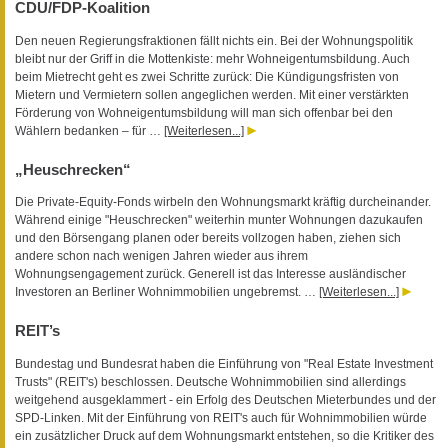
CDU/FDP-Koalition
Den neuen Regierungsfraktionen fällt nichts ein. Bei der Wohnungspolitik
bleibt nur der Griff in die Mottenkiste: mehr Wohneigentumsbildung. Auch
beim Mietrecht geht es zwei Schritte zurück: Die Kündigungsfristen von
Mietern und Vermietern sollen angeglichen werden. Mit einer verstärkten
Förderung von Wohneigentumsbildung will man sich offenbar bei den
Wählern bedanken – für …
[Weiterlesen...]
„Heuschrecken“
Die Private-Equity-Fonds wirbeln den Wohnungsmarkt kräftig durcheinander.
Während einige "Heuschrecken" weiterhin munter Wohnungen dazukaufen
und den Börsengang planen oder bereits vollzogen haben, ziehen sich
andere schon nach wenigen Jahren wieder aus ihrem
Wohnungsengagement zurück. Generell ist das Interesse ausländischer
Investoren an Berliner Wohnimmobilien ungebremst. …
[Weiterlesen...]
REIT’s
Bundestag und Bundesrat haben die Einführung von "Real Estate Investment
Trusts" (REIT's) beschlossen. Deutsche Wohnimmobilien sind allerdings
weitgehend ausgeklammert - ein Erfolg des Deutschen Mieterbundes und der
SPD-Linken. Mit der Einführung von REIT's auch für Wohnimmobilien würde
ein zusätzlicher Druck auf dem Wohnungsmarkt entstehen, so die Kritiker des