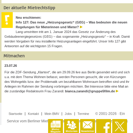
Der aktuelle Mietrechtstipp
Neu erschienen:
Info 127: Das neue „Heizungsgesetz“ (GEG) – Was bedeuten die neuen
Regelungen für Mieterinnen und Mieter?
Lang umstritten tritt am 1. Januar 2024 das Gesetz zur Änderung des
Gebäudeenergiegesetzes (GEG) – das sogenannte „Heizungsgesetz“ – in Kraft. Damit
werden Vorgaben für neu installierte Heizungsanlagen eingeführt. Unser Info 127 gibt
Antworten auf die wichtigsten 15 Fragen.
Mitmachen
23.07.26
Für die ZDF-Sendung „Klartext“, die am 29.09.26 live aus Berlin gesendet wird und sich
u.a. mit dem Thema Wohnen befasst, werden Personen gesucht, die von Kürzungen
des Wohngelds bzw. der Problematik um bezahlbaren Wohnraum betroffen sind und ihr
Anliegen im Rahmen der Sendung vorbringen möchten. Bei Interesse bitte eine Mail an
die zuständige Redakteurin Frau Zarandi:
bianca.zarandi@gruppe5film.de
© 2001-2026 · Ein
Startseite
Kontakt
Mein BMV
Jobs
Termine
Service vom Berliner Mieterverein e.V. ·
Impressum
·
Datenschutzerklärung