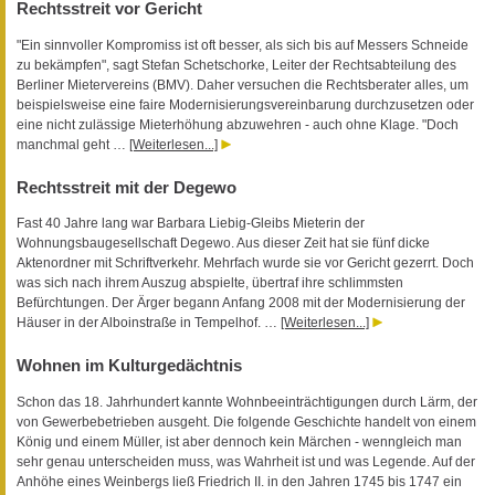
Rechtsstreit vor Gericht
"Ein sinnvoller Kompromiss ist oft besser, als sich bis auf Messers Schneide
zu bekämpfen", sagt Stefan Schetschorke, Leiter der Rechtsabteilung des
Berliner Mietervereins (BMV). Daher versuchen die Rechtsberater alles, um
beispielsweise eine faire Modernisierungsvereinbarung durchzusetzen oder
eine nicht zulässige Mieterhöhung abzuwehren - auch ohne Klage. "Doch
manchmal geht …
[Weiterlesen...]
Rechtsstreit mit der Degewo
Fast 40 Jahre lang war Barbara Liebig-Gleibs Mieterin der
Wohnungsbaugesellschaft Degewo. Aus dieser Zeit hat sie fünf dicke
Aktenordner mit Schriftverkehr. Mehrfach wurde sie vor Gericht gezerrt. Doch
was sich nach ihrem Auszug abspielte, übertraf ihre schlimmsten
Befürchtungen. Der Ärger begann Anfang 2008 mit der Modernisierung der
Häuser in der Alboinstraße in Tempelhof. …
[Weiterlesen...]
Wohnen im Kulturgedächtnis
Schon das 18. Jahrhundert kannte Wohnbeeinträchtigungen durch Lärm, der
von Gewerbebetrieben ausgeht. Die folgende Geschichte handelt von einem
König und einem Müller, ist aber dennoch kein Märchen - wenngleich man
sehr genau unterscheiden muss, was Wahrheit ist und was Legende. Auf der
Anhöhe eines Weinbergs ließ Friedrich II. in den Jahren 1745 bis 1747 ein