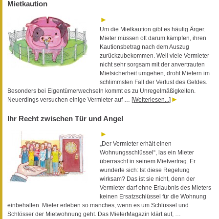
Mietkaution
Um die Mietkaution gibt es häufig Ärger.
Mieter müssen oft darum kämpfen, ihren
Kautionsbetrag nach dem Auszug
zurückzubekommen. Weil viele Vermieter
nicht sehr sorgsam mit der anvertrauten
Mietsicherheit umgehen, droht Mietern im
schlimmsten Fall der Verlust des Geldes.
Besonders bei Eigentümerwechseln kommt es zu Unregelmäßigkeiten.
Neuerdings versuchen einige Vermieter auf …
[Weiterlesen...]
Ihr Recht zwischen Tür und Angel
„Der Vermieter erhält einen
Wohnungsschlüssel“, las ein Mieter
überrascht in seinem Mietvertrag. Er
wunderte sich: Ist diese Regelung
wirksam? Das ist sie nicht, denn der
Vermieter darf ohne Erlaubnis des Mieters
keinen Ersatzschlüssel für die Wohnung
einbehalten. Mieter erleben so manches, wenn es um Schlüssel und
Schlösser der Mietwohnung geht. Das MieterMagazin klärt auf, …