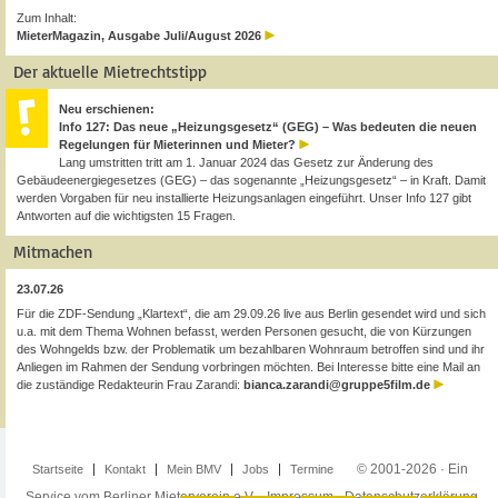
Zum Inhalt:
MieterMagazin, Ausgabe Juli/August 2026
Der aktuelle Mietrechtstipp
Neu erschienen:
Info 127: Das neue „Heizungsgesetz“ (GEG) – Was bedeuten die neuen
Regelungen für Mieterinnen und Mieter?
Lang umstritten tritt am 1. Januar 2024 das Gesetz zur Änderung des
Gebäudeenergiegesetzes (GEG) – das sogenannte „Heizungsgesetz“ – in Kraft. Damit
werden Vorgaben für neu installierte Heizungsanlagen eingeführt. Unser Info 127 gibt
Antworten auf die wichtigsten 15 Fragen.
Mitmachen
23.07.26
Für die ZDF-Sendung „Klartext“, die am 29.09.26 live aus Berlin gesendet wird und sich
u.a. mit dem Thema Wohnen befasst, werden Personen gesucht, die von Kürzungen
des Wohngelds bzw. der Problematik um bezahlbaren Wohnraum betroffen sind und ihr
Anliegen im Rahmen der Sendung vorbringen möchten. Bei Interesse bitte eine Mail an
die zuständige Redakteurin Frau Zarandi:
bianca.zarandi@gruppe5film.de
© 2001-2026 · Ein
Startseite
Kontakt
Mein BMV
Jobs
Termine
Service vom Berliner Mieterverein e.V. ·
Impressum
·
Datenschutzerklärung