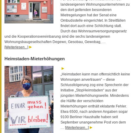
landeseigenen Wohnungsunternehmen zu
den dort geltenden besonderen
Mietregelungen hat der Senat eine
Ombudsstelle eingerichtet. In Streitfällen
findet dort auch eine Schlichtung statt.
Durch das Wohnraumversorgungsgesetz
und die Kooperationsvereinbarung sind die sechs landeseigenen
Wohnungsbaugesellschaften Degewo, Gesobau, Gewobag, …
[Weiterlesen...]
Heimstaden-Mieterhöhungen
„Heimstaden kann man offensichtlich keine
Wohnungen anvertrauen“ – diese
Schlussfolgerung zog eine Sprecherin der
Initiative „StopHeimstaden“ aus der
jüngsten Mieterhöhungswelle. Mindestens
die Hälfte der verschickten
Mieterhöhungen enthält eklatante Fehler.
Etwa 6500, nach anderen Angaben sogar
9100 Berliner Haushalte haben seit
September unangenehme Post von dem
…
[Weiterlesen...]