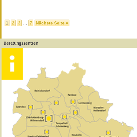
1
2
3
…
7
Nächste Seite »
Beratungszentren