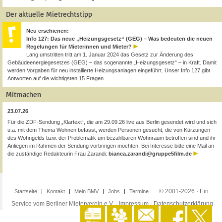
Der aktuelle Mietrechtstipp
Neu erschienen:
Info 127: Das neue „Heizungsgesetz“ (GEG) – Was bedeuten die neuen
Regelungen für Mieterinnen und Mieter?
Lang umstritten tritt am 1. Januar 2024 das Gesetz zur Änderung des
Gebäudeenergiegesetzes (GEG) – das sogenannte „Heizungsgesetz“ – in Kraft. Damit
werden Vorgaben für neu installierte Heizungsanlagen eingeführt. Unser Info 127 gibt
Antworten auf die wichtigsten 15 Fragen.
Mitmachen
23.07.26
Für die ZDF-Sendung „Klartext“, die am 29.09.26 live aus Berlin gesendet wird und sich
u.a. mit dem Thema Wohnen befasst, werden Personen gesucht, die von Kürzungen
des Wohngelds bzw. der Problematik um bezahlbaren Wohnraum betroffen sind und ihr
Anliegen im Rahmen der Sendung vorbringen möchten. Bei Interesse bitte eine Mail an
die zuständige Redakteurin Frau Zarandi:
bianca.zarandi@gruppe5film.de
© 2001-2026 · Ein
Startseite
Kontakt
Mein BMV
Jobs
Termine
Service vom Berliner Mieterverein e.V. ·
Impressum
·
Datenschutzerklärung