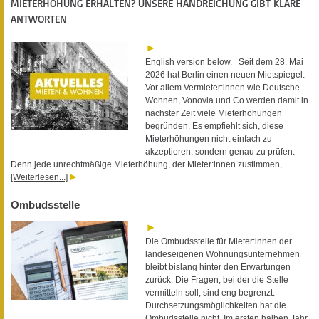
MIETERHÖHUNG ERHALTEN? UNSERE HANDREICHUNG GIBT KLARE
ANTWORTEN
English version below. Seit dem 28. Mai
2026 hat Berlin einen neuen Mietspiegel.
Vor allem Vermieter:innen wie Deutsche
Wohnen, Vonovia und Co werden damit in
nächster Zeit viele Mieterhöhungen
begründen. Es empfiehlt sich, diese
Mieterhöhungen nicht einfach zu
akzeptieren, sondern genau zu prüfen.
Denn jede unrechtmäßige Mieterhöhung, der Mieter:innen zustimmen, …
[Weiterlesen...]
Ombudsstelle
Die Ombudsstelle für Mieter:innen der
landeseigenen Wohnungsunternehmen
bleibt bislang hinter den Erwartungen
zurück. Die Fragen, bei der die Stelle
vermitteln soll, sind eng begrenzt.
Durchsetzungsmöglichkeiten hat die
Ombudsstelle nicht. Im ersten halben Jahr