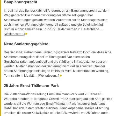
Bauplanungsrecht
Im Juli hat das Bundeskabinett Änderungen am Bauplanungsrecht auf den
Weg gebracht. Die Innenentwicklung der Städte soll gegenüber
Stadterweiterungen gestärkt werden. Außerdem sollen Kindertagesstätten
auch in reinen Wohngebieten generell zulässig und die Spielhallenflut
leichter einzudämmen sein. Rund 77 Hektar werden in Deutschland …
[Weiterlesen...]
Neue Sanierungsgebiete
Der Senat hat sieben neue Sanierungsgebiete festsetzt. Doch die klassische
Stadterneuerung steht dabei im Hintergrund. Vor allem sollen
Geschäftsstraßen aufgemöbelt und die städtische Infrastruktur verbessert
werden. Mieter haben von der Sanierung nicht viel zu erwarten. Drei der
neuen Sanierungsgebiete liegen im Bezirk Mitte: Müllerstraße im Wedding,
Turmstraße in Moabit …
[Weiterlesen...]
25 Jahre Ernst-Thälmann-Park
Die Plattenbau-Wohnsiedlung Ernst-Thälmann-Park wird 25 Jahre alt.
Während rundherum der ganze Ortsteil Prenzlauer Berg auf den Kopf gestellt
wurde, sieht die Wohnanlage Ernst-Thälmann-Park fast unverändert aus.
Dabei hat sich in dem städtebaulichen Fremdkörper eine soziale Mischung
erhalten, die es am Kollwitzplatz oder im Bötzowviertel vor 25 Jahren auch