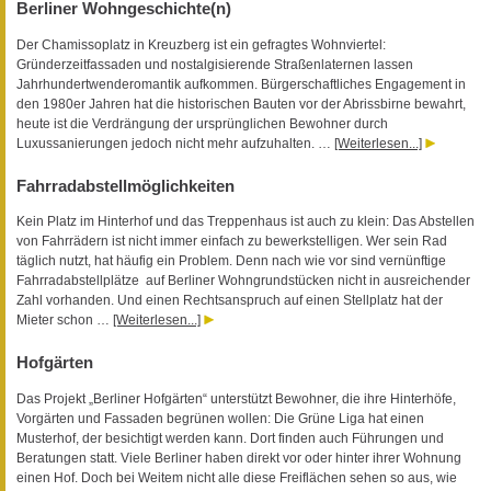
Berliner Wohngeschichte(n)
Der Chamissoplatz in Kreuzberg ist ein gefragtes Wohnviertel:
Gründerzeitfassaden und nostalgisierende Straßenlaternen lassen
Jahrhundertwenderomantik aufkommen. Bürgerschaftliches Engagement in
den 1980er Jahren hat die historischen Bauten vor der Abrissbirne bewahrt,
heute ist die Verdrängung der ursprünglichen Bewohner durch
Luxussanierungen jedoch nicht mehr aufzuhalten. …
[Weiterlesen...]
Fahrradabstellmöglichkeiten
Kein Platz im Hinterhof und das Treppenhaus ist auch zu klein: Das Abstellen
von Fahrrädern ist nicht immer einfach zu bewerkstelligen. Wer sein Rad
täglich nutzt, hat häufig ein Problem. Denn nach wie vor sind vernünftige
Fahrradabstellplätze auf Berliner Wohngrundstücken nicht in ausreichender
Zahl vorhanden. Und einen Rechtsanspruch auf einen Stellplatz hat der
Mieter schon …
[Weiterlesen...]
Hofgärten
Das Projekt „Berliner Hofgärten“ unterstützt Bewohner, die ihre Hinterhöfe,
Vorgärten und Fassaden begrünen wollen: Die Grüne Liga hat einen
Musterhof, der besichtigt werden kann. Dort finden auch Führungen und
Beratungen statt. Viele Berliner haben direkt vor oder hinter ihrer Wohnung
einen Hof. Doch bei Weitem nicht alle diese Freiflächen sehen so aus, wie