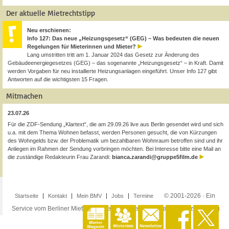
Der aktuelle Mietrechtstipp
Neu erschienen:
Info 127: Das neue „Heizungsgesetz“ (GEG) – Was bedeuten die neuen
Regelungen für Mieterinnen und Mieter?
Lang umstritten tritt am 1. Januar 2024 das Gesetz zur Änderung des
Gebäudeenergiegesetzes (GEG) – das sogenannte „Heizungsgesetz“ – in Kraft. Damit
werden Vorgaben für neu installierte Heizungsanlagen eingeführt. Unser Info 127 gibt
Antworten auf die wichtigsten 15 Fragen.
Mitmachen
23.07.26
Für die ZDF-Sendung „Klartext“, die am 29.09.26 live aus Berlin gesendet wird und sich
u.a. mit dem Thema Wohnen befasst, werden Personen gesucht, die von Kürzungen
des Wohngelds bzw. der Problematik um bezahlbaren Wohnraum betroffen sind und ihr
Anliegen im Rahmen der Sendung vorbringen möchten. Bei Interesse bitte eine Mail an
die zuständige Redakteurin Frau Zarandi:
bianca.zarandi@gruppe5film.de
© 2001-2026 · Ein
Startseite
Kontakt
Mein BMV
Jobs
Termine
Service vom Berliner Mieterverein e.V. ·
Impressum
·
Datenschutzerklärung