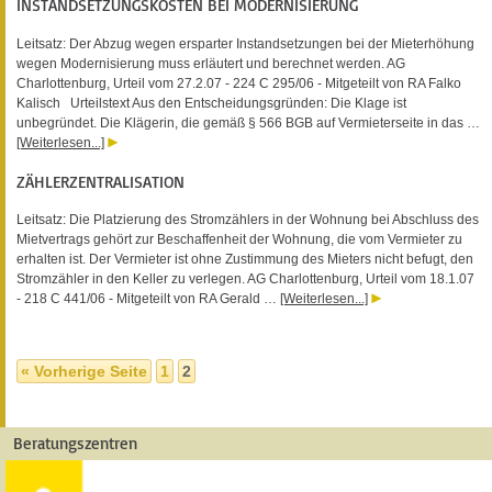
INSTANDSETZUNGSKOSTEN BEI MODERNISIERUNG
Leitsatz: Der Abzug wegen ersparter Instandsetzungen bei der Mieterhöhung
wegen Modernisierung muss erläutert und berechnet werden. AG
Charlottenburg, Urteil vom 27.2.07 - 224 C 295/06 - Mitgeteilt von RA Falko
Kalisch Urteilstext Aus den Entscheidungsgründen: Die Klage ist
unbegründet. Die Klägerin, die gemäß § 566 BGB auf Vermieterseite in das …
[Weiterlesen...]
ZÄHLERZENTRALISATION
Leitsatz: Die Platzierung des Stromzählers in der Wohnung bei Abschluss des
Mietvertrags gehört zur Beschaffenheit der Wohnung, die vom Vermieter zu
erhalten ist. Der Vermieter ist ohne Zustimmung des Mieters nicht befugt, den
Stromzähler in den Keller zu verlegen. AG Charlottenburg, Urteil vom 18.1.07
- 218 C 441/06 - Mitgeteilt von RA Gerald …
[Weiterlesen...]
« Vorherige Seite
1
2
Beratungszentren