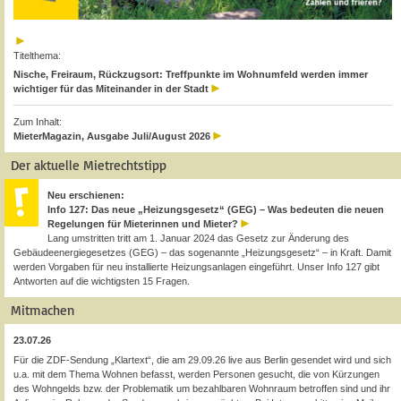
Titelthema:
Nische, Freiraum, Rückzugsort: Treffpunkte im Wohnumfeld werden immer
wichtiger für das Miteinander in der Stadt
Zum Inhalt:
MieterMagazin, Ausgabe Juli/August 2026
Der aktuelle Mietrechtstipp
Neu erschienen:
Info 127: Das neue „Heizungsgesetz“ (GEG) – Was bedeuten die neuen
Regelungen für Mieterinnen und Mieter?
Lang umstritten tritt am 1. Januar 2024 das Gesetz zur Änderung des
Gebäudeenergiegesetzes (GEG) – das sogenannte „Heizungsgesetz“ – in Kraft. Damit
werden Vorgaben für neu installierte Heizungsanlagen eingeführt. Unser Info 127 gibt
Antworten auf die wichtigsten 15 Fragen.
Mitmachen
23.07.26
Für die ZDF-Sendung „Klartext“, die am 29.09.26 live aus Berlin gesendet wird und sich
u.a. mit dem Thema Wohnen befasst, werden Personen gesucht, die von Kürzungen
des Wohngelds bzw. der Problematik um bezahlbaren Wohnraum betroffen sind und ihr