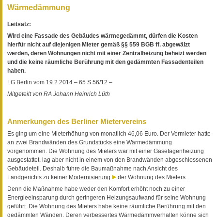
Wärmedämmung
Leitsatz:
Wird eine Fassade des Gebäudes wärmegedämmt, dürfen die Kosten
hierfür nicht auf diejenigen Mieter gemäß §§ 559 BGB ff. abgewälzt
werden, deren Wohnungen nicht mit einer Zentralheizung beheizt werden
und die keine räumliche Berührung mit den gedämmten Fassadenteilen
haben.
LG Berlin vom 19.2.2014 – 65 S 56/12 –
Mitgeteilt von RA Johann Heinrich Lüth
Anmerkungen des Berliner Mietervereins
Es ging um eine Mieterhöhung von monatlich 46,06 Euro. Der Vermieter hatte
an zwei Brandwänden des Grundstücks eine Wärmedämmung
vorgenommen. Die Wohnung des Mieters war mit einer Gasetagenheizung
ausgestattet, lag aber nicht in einem von den Brandwänden abgeschlossenen
Gebäudeteil. Deshalb führe die Baumaßnahme nach Ansicht des
Landgerichts zu keiner
Modernisierung
der Wohnung des Mieters.
Denn die Maßnahme habe weder den Komfort erhöht noch zu einer
Energieeinsparung durch geringeren Heizungsaufwand für seine Wohnung
geführt. Die Wohnung des Mieters habe keine räumliche Berührung mit den
gedämmten Wänden. Deren verbessertes Wärmedämmverhalten könne sich