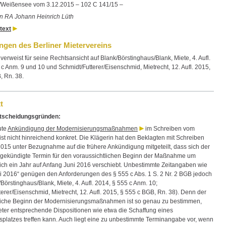
Weißensee vom 3.12.2015 – 102 C 141/15 –
von RA Johann Heinrich Lüth
text
gen des Berliner Mietervereins
verweist für seine Rechtsansicht auf Blank/Börstinghaus/Blank, Miete, 4. Aufl.
c Anm. 9 und 10 und Schmidt/Futterer/Eisenschmid, Mietrecht, 12. Aufl. 2015,
, Rn. 38.
t
tscheidungsgründen:
ute
Ankündigung der Modernisierungsmaßnahmen
im Schreiben vom
st nicht hinreichend konkret. Die Klägerin hat den Beklagten mit Schreiben
015 unter Bezugnahme auf die frühere Ankündigung mitgeteilt, dass sich der
gekündigte Termin für den voraussichtlichen Beginn der Maßnahme um
lich ein Jahr auf Anfang Juni 2016 verschiebt. Unbestimmte Zeitangaben wie
i 2016“ genügen den Anforderungen des § 555 c Abs. 1 S. 2 Nr. 2 BGB jedoch
/Börstinghaus/Blank, Miete, 4. Aufl. 2014, § 555 c Anm. 10;
erer/Eisenschmid, Mietrecht, 12. Aufl. 2015, § 555 c BGB, Rn. 38). Denn der
liche Beginn der Modernisierungsmaßnahmen ist so genau zu bestimmen,
eter entsprechende Dispositionen wie etwa die Schaffung eines
tsplatzes treffen kann. Auch liegt eine zu unbestimmte Terminangabe vor, wenn