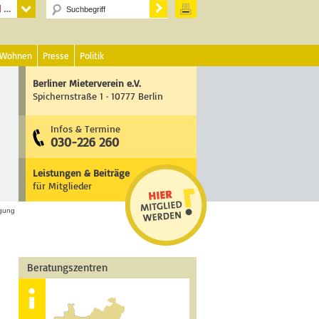
 Wohnen
Presse
Politik
Berliner Mieterverein e.V.
Spichernstraße 1 · 10777 Berlin
Infos & Termine
030-226 260
Leistungen & Beiträge
für Mitglieder
gung
Beratungszentren