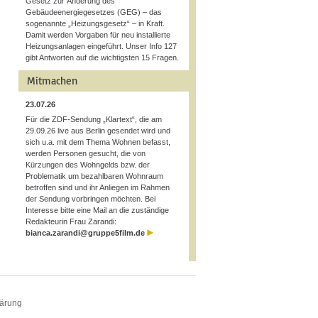
Gesetz zur Änderung des
Gebäudeenergiegesetzes (GEG) – das
sogenannte „Heizungsgesetz“ – in Kraft.
Damit werden Vorgaben für neu installierte
Heizungsanlagen eingeführt. Unser Info 127
gibt Antworten auf die wichtigsten 15 Fragen.
Mitmachen
23.07.26
Für die ZDF-Sendung „Klartext“, die am
29.09.26 live aus Berlin gesendet wird und
sich u.a. mit dem Thema Wohnen befasst,
werden Personen gesucht, die von
Kürzungen des Wohngelds bzw. der
Problematik um bezahlbaren Wohnraum
betroffen sind und ihr Anliegen im Rahmen
der Sendung vorbringen möchten. Bei
Interesse bitte eine Mail an die zuständige
Redakteurin Frau Zarandi:
bianca.zarandi@gruppe5film.de
lärung