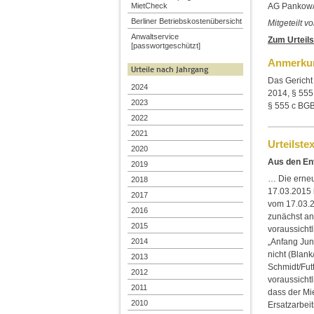
AG Pankow/
MietCheck
Berliner Betriebskostenübersicht
Mitgeteilt 
Anwaltservice
Zum Urteils
[passwortgeschützt]
Anmerkun
Urteile nach Jahrgang
Das Gericht 
2024
2014, § 555 
2023
§ 555 c BGB
2022
2021
Urteilstex
2020
Aus den En
2019
… Die erne
2018
17.03.2015 i
2017
vom 17.03.2
2016
zunächst an
2015
voraussicht
2014
„Anfang Jun
nicht (Blank
2013
Schmidt/Futt
2012
voraussicht
2011
dass der Mi
2010
Ersatzarbei