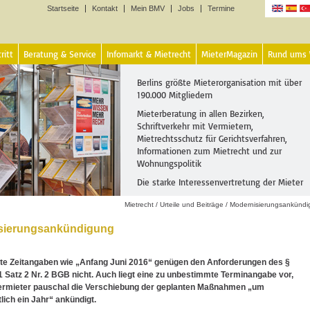
Startseite
Kontakt
Mein BMV
Jobs
Termine
Sprachen
ritt
Beratung & Service
Infomarkt & Mietrecht
MieterMagazin
Rund ums
Berlins größte Mieterorganisation mit über
190.000 Mitgliedern
Mieterberatung in allen Bezirken,
Schriftverkehr mit Vermietern,
Mietrechtsschutz für Gerichtsverfahren,
Informationen zum Mietrecht und zur
Wohnungspolitik
Die starke Interessenvertretung der Mieter
Mietrecht
/
Urteile und Beiträge
/
Modernisierungsankündi
sierungsankündigung
e Zeitangaben wie „Anfang Juni 2016“ genügen den Anforderungen des §
1 Satz 2 Nr. 2 BGB nicht. Auch liegt eine zu unbestimmte Terminangabe vor,
ermieter pauschal die Verschiebung der geplanten Maßnahmen „um
lich ein Jahr“ ankündigt.