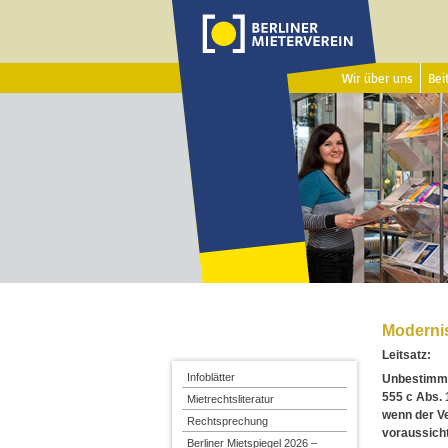
Wir über uns
Beit
Moderni
Leitsatz:
Infoblätter
Unbestimmt
555 c Abs. 
Mietrechtsliteratur
wenn der V
Rechtsprechung
voraussicht
Berliner Mietspiegel 2026 –