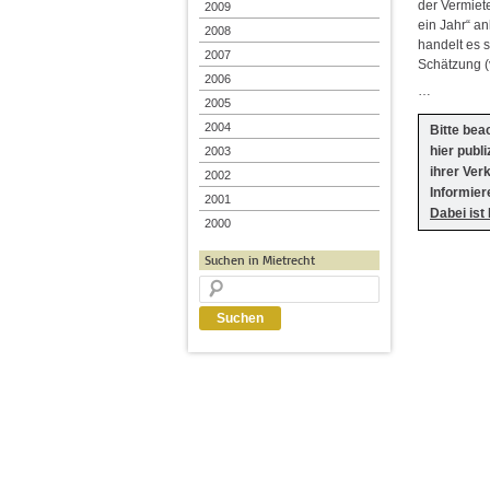
der Vermiet
2009
ein Jahr“ an
2008
handelt es 
2007
Schätzung (v
2006
…
2005
2004
Bitte bea
hier publ
2003
ihrer Ver
2002
Informier
2001
Dabei ist
2000
Suchen in Mietrecht