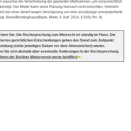
er pauschal die Verschiebung der geplanten Maßnahmen „um voraussichtlich
kündigt. Der Mieter kann seine Planung hiernach nicht einrichten. Vielmehr
sich bei einer derart langen Verzögerung um eine unzulässige unsubstantierte
gl. Blank/Börstinghaus/Blank, Miete, 4. Aufl. 2014, § 555c Rn. 9).
chten Sie: Die Rechtsprechung zum Mietrecht ist ständig im Fluss. Die
izierten gerichtlichen Entscheidungen geben den Stand zum Zeitpunkt
kündung (siehe jeweiliges Datum vor dem Aktenzeichen) wieder.
en Sie sich deshalb über eventuelle Änderungen in der Rechtsprechung.
 Ihnen der Berliner Mieterverein gerne behilflich
.