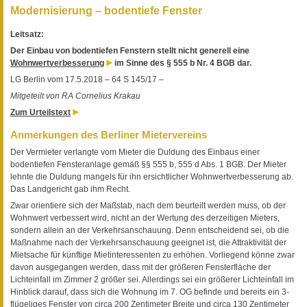
Modernisierung – bodentiefe Fenster
Leitsatz:
Der Einbau von bodentiefen Fenstern stellt nicht generell eine
Wohnwertverbesserung
im Sinne des § 555 b Nr. 4 BGB dar.
LG Berlin vom 17.5.2018 – 64 S 145/17 –
Mitgeteilt von RA Cornelius Krakau
Zum Urteilstext
Anmerkungen des Berliner Mietervereins
Der Vermieter verlangte vom Mieter die Duldung des Einbaus einer
bodentiefen Fensteranlage gemäß §§ 555 b, 555 d Abs. 1 BGB. Der Mieter
lehnte die Duldung mangels für ihn ersichtlicher Wohnwertverbesserung ab.
Das Landgericht gab ihm Recht.
Zwar orientiere sich der Maßstab, nach dem beurteilt werden muss, ob der
Wohnwert verbessert wird, nicht an der Wertung des derzeitigen Mieters,
sondern allein an der Verkehrsanschauung. Denn entscheidend sei, ob die
Maßnahme nach der Verkehrsanschauung geeignet ist, die Attraktivität der
Mietsache für künftige Mietinteressenten zu erhöhen. Vorliegend könne zwar
davon ausgegangen werden, dass mit der größeren Fensterfläche der
Lichteinfall im Zimmer 2 größer sei. Allerdings sei ein größerer Lichteinfall im
Hinblick darauf, dass sich die Wohnung im 7. OG befinde und bereits ein 3-
flügeliges Fenster von circa 200 Zentimeter Breite und circa 130 Zentimeter