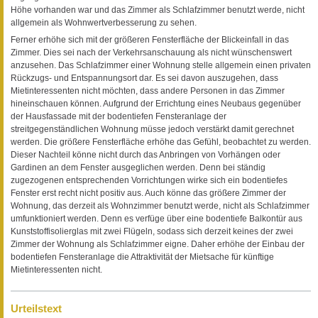
Höhe vorhanden war und das Zimmer als Schlafzimmer benutzt werde, nicht
allgemein als Wohnwertverbesserung zu sehen.
Ferner erhöhe sich mit der größeren Fensterfläche der Blickeinfall in das
Zimmer. Dies sei nach der Verkehrsanschauung als nicht wünschenswert
anzusehen. Das Schlafzimmer einer Wohnung stelle allgemein einen privaten
Rückzugs- und Entspannungsort dar. Es sei davon auszugehen, dass
Mietinteressenten nicht möchten, dass andere Personen in das Zimmer
hineinschauen können. Aufgrund der Errichtung eines Neubaus gegenüber
der Hausfassade mit der bodentiefen Fensteranlage der
streitgegenständlichen Wohnung müsse jedoch verstärkt damit gerechnet
werden. Die größere Fensterfläche erhöhe das Gefühl, beobachtet zu werden.
Dieser Nachteil könne nicht durch das Anbringen von Vorhängen oder
Gardinen an dem Fenster ausgeglichen werden. Denn bei ständig
zugezogenen entsprechenden Vorrichtungen wirke sich ein bodentiefes
Fenster erst recht nicht positiv aus. Auch könne das größere Zimmer der
Wohnung, das derzeit als Wohnzimmer benutzt werde, nicht als Schlafzimmer
umfunktioniert werden. Denn es verfüge über eine bodentiefe Balkontür aus
Kunststoffisolierglas mit zwei Flügeln, sodass sich derzeit keines der zwei
Zimmer der Wohnung als Schlafzimmer eigne. Daher erhöhe der Einbau der
bodentiefen Fensteranlage die Attraktivität der Mietsache für künftige
Mietinteressenten nicht.
Urteilstext