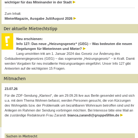
wichtiger für das Miteinander in der Stadt
Zum Inhalt:
MieterMagazin, Ausgabe Juli/August 2026
Der aktuelle Mietrechtstipp
Neu erschienen:
Info 127: Das neue „Heizungsgesetz“ (GEG) – Was bedeuten die neuen
Regelungen für Mieterinnen und Mieter?
Lang umstritten tritt am 1. Januar 2024 das Gesetz zur Änderung des
Gebäudeenergiegesetzes (GEG) – das sogenannte „Heizungsgesetz“ – in Kraft. Damit
werden Vorgaben für neu installierte Heizungsanlagen eingeführt. Unser Info 127 gibt
Antworten auf die wichtigsten 15 Fragen.
Mitmachen
23.07.26
Für die ZDF-Sendung „Klartext“, die am 29.09.26 live aus Berlin gesendet wird und sich
u.a. mit dem Thema Wohnen befasst, werden Personen gesucht, die von Kürzungen
des Wohngelds bzw. der Problematik um bezahlbaren Wohnraum betroffen sind und ihr
Anliegen im Rahmen der Sendung vorbringen möchten. Bei Interesse bitte eine Mail an
die zuständige Redakteurin Frau Zarandi:
bianca.zarandi@gruppe5film.de
Suchen in Mietrecht