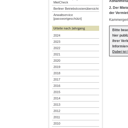
Abnahmefäh
MietCheck
2. Der Miet
Berliner Betriebskostenübersicht
der Vermiet
Anwaltservice
[passwortgeschützt]
Kammergeric
Urteile nach Jahrgang
Bitte bea
hier publ
2024
ihrer Ver
2023
Informier
2022
Dabei ist
2021
2020
2019
2018
2017
2016
2015
2014
2013
2012
2011
2010