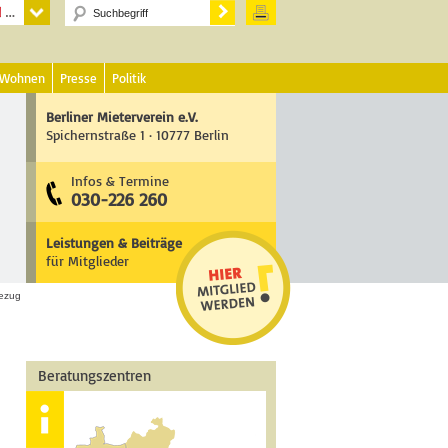
 Wohnen
Presse
Politik
Berliner Mieterverein e.V.
Spichernstraße 1 · 10777 Berlin
Infos & Termine
030-226 260
Leistungen & Beiträge
für Mitglieder
bezug
Beratungszentren