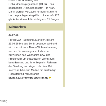
Gesetz zur Änderung des
Gebäudeenergiegesetzes (GEG) – das
sogenannte „Heizungsgesetz“ – in Kraft.
Damit werden Vorgaben für neu installierte
Heizungsanlagen eingeführt. Unser Info 127
gibt Antworten auf die wichtigsten 15 Fragen.
Mitmachen
23.07.26
Für die ZDF-Sendung „Klartext“, die am
29.09.26 live aus Berlin gesendet wird und
sich u.a. mit dem Thema Wohnen befasst,
werden Personen gesucht, die von
Kürzungen des Wohngelds bzw. der
Problematik um bezahlbaren Wohnraum
betroffen sind und ihr Anliegen im Rahmen
der Sendung vorbringen möchten. Bei
Interesse bitte eine Mail an die zuständige
Redakteurin Frau Zarandi:
bianca.zarandi@gruppe5film.de
lärung