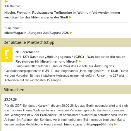
Titelthema:
Nische, Freiraum, Rückzugsort: Treffpunkte im Wohnumfeld werden immer
wichtiger für das Miteinander in der Stadt
Zum Inhalt:
MieterMagazin, Ausgabe Juli/August 2026
Der aktuelle Mietrechtstipp
Neu erschienen:
Info 127: Das neue „Heizungsgesetz“ (GEG) – Was bedeuten die neuen
Regelungen für Mieterinnen und Mieter?
Lang umstritten tritt am 1. Januar 2024 das Gesetz zur Änderung des
Gebäudeenergiegesetzes (GEG) – das sogenannte „Heizungsgesetz“ – in Kraft. Damit
werden Vorgaben für neu installierte Heizungsanlagen eingeführt. Unser Info 127 gibt
Antworten auf die wichtigsten 15 Fragen.
Mitmachen
23.07.26
Für die ZDF-Sendung „Klartext“, die am 29.09.26 live aus Berlin gesendet wird und sich
u.a. mit dem Thema Wohnen befasst, werden Personen gesucht, die von Kürzungen
des Wohngelds bzw. der Problematik um bezahlbaren Wohnraum betroffen sind und ihr
Anliegen im Rahmen der Sendung vorbringen möchten. Bei Interesse bitte eine Mail an
die zuständige Redakteurin Frau Zarandi:
bianca.zarandi@gruppe5film.de