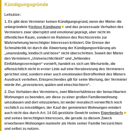
Kündigungsgründe
Leitsätze:
1. Es gibt dem Vermieter keinen Kündigungsgrund, wenn der Mieter die
unbegründete f
ristlose Kündigung
und das prozessuale Verhalten des
Vermieters zwar überspitzt und emotional geprägt, aber nicht im
öffentlichen Raum, sondern im Rahmen des Rechtsstreits zur
Wahrnehmung berechtigter Interessen kritisiert. Die Grenze der
Schmähkritik ist durch die Abwertung der Kündigungserklärung als
„unanständig, kindisch und böse“ nicht überschritten. Soweit der Mieter
den Vermietern „Unmenschlichkeit“ und „fehlendes
Einfühlungsvermögen“ vorwirft, handelt es sich um Werturteile, die
offensichtlich nicht in erster Linie auf eine Herabsetzung des Vermieters
gerichtet sind, sondern einer auch emotionalen Betroffenheit des Mieters
Ausdruck verleihen. Entsprechendes gilt für seine Wertung, der Vermieter
würde ihn „provozieren, quälen und einschüchtern“.
2. Das Vorhaben des Vermieters, zwei Mietverhältnisse der benachbarten
Wohnungen zu beenden, um diese zu einer großen Familienwohnung
umzubauen und dort einzuziehen, ist weder moralisch verwerflich noch
rechtlich zu missbilligen; der Kauf der gemieteten Wohnungen mindert
auch nicht das durch Art. 14 GG gestützte Gewicht seines
Eigenbedarfs
und seines berechtigten Interesses, die gerade zu diesem Zweck
erworbenen Wohnungen nunmehr als Heim seiner Familie herzurichten
und selbst zu nutzen.