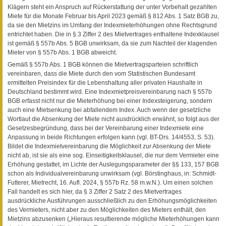
Klägern steht ein Anspruch auf Rückerstattung der unter Vorbehalt gezahlten
Miete für die Monate Februar bis April 2023 gemäß § 812 Abs. 1 Satz BGB zu,
da sie den Mietzins im Umfang der Indexmieterhöhungen ohne Rechtsgrund
entrichtet haben. Die in § 3 Ziffer 2 des Mietvertrages enthaltene Indexklausel
ist gemäß § 557b Abs. 5 BGB unwirksam, da sie zum Nachteil der klagenden
Mieter von § 557b Abs. 1 BGB abweicht.
Gemäß § 557b Abs. 1 BGB können die Mietvertragsparteien schriftlich
vereinbaren, dass die Miete durch den vom Statistischen Bundesamt
ermittelten Preisindex für die Lebenshaltung aller privaten Haushalte in
Deutschland bestimmt wird. Eine Indexmietpreisvereinbarung nach § 557b
BGB erfasst nicht nur die Mieterhöhung bei einer Indexsteigerung, sondern
auch eine Mietsenkung bei abfallendem Index. Auch wenn der gesetzliche
Wortlaut die Absenkung der Miete nicht ausdrücklich erwähnt, so folgt aus der
Gesetzesbegründung, dass bei der Vereinbarung einer Indexmiete eine
Anpassung in beide Richtungen erfolgen kann (vgl. BT-Drs. 14/4553, S. 53).
Bildet die Indexmietvereinbarung die Möglichkeit zur Absenkung der Miete
nicht ab, ist sie als eine sog. Einseitigkeitsklausel, die nur dem Vermieter eine
Erhöhung gestattet, im Lichte der Auslegungsparameter der §§ 133, 157 BGB
schon als Individualvereinbarung unwirksam (vgl. Börstinghaus, in: Schmidt-
Futterer, Mietrecht, 16. Aufl. 2024, § 557b Rz. 58 m.w.N.). Um einen solchen
Fall handelt es sich hier, da § 3 Ziffer 2 Satz 2 des Mietvertrages
ausdrückliche Ausführungen ausschließlich zu den Erhöhungsmöglichkeiten
des Vermieters, nicht aber zu den Möglichkeiten des Mieters enthält, den
Mietzins abzusenken („Hieraus resultierende mögliche Mieterhöhungen kann