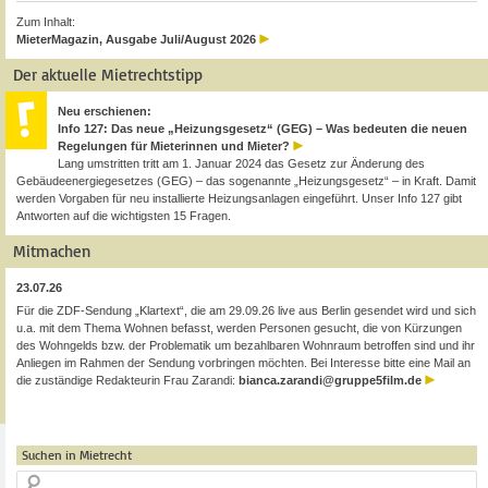
Zum Inhalt:
MieterMagazin, Ausgabe Juli/August 2026
Der aktuelle Mietrechtstipp
Neu erschienen:
Info 127: Das neue „Heizungsgesetz“ (GEG) – Was bedeuten die neuen
Regelungen für Mieterinnen und Mieter?
Lang umstritten tritt am 1. Januar 2024 das Gesetz zur Änderung des
Gebäudeenergiegesetzes (GEG) – das sogenannte „Heizungsgesetz“ – in Kraft. Damit
werden Vorgaben für neu installierte Heizungsanlagen eingeführt. Unser Info 127 gibt
Antworten auf die wichtigsten 15 Fragen.
Mitmachen
23.07.26
Für die ZDF-Sendung „Klartext“, die am 29.09.26 live aus Berlin gesendet wird und sich
u.a. mit dem Thema Wohnen befasst, werden Personen gesucht, die von Kürzungen
des Wohngelds bzw. der Problematik um bezahlbaren Wohnraum betroffen sind und ihr
Anliegen im Rahmen der Sendung vorbringen möchten. Bei Interesse bitte eine Mail an
die zuständige Redakteurin Frau Zarandi:
bianca.zarandi@gruppe5film.de
Suchen in Mietrecht