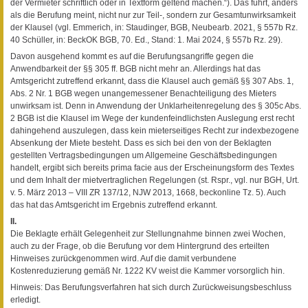
der Vermieter schriftlich oder in Textform geltend machen.“). Das führt, anders
als die Berufung meint, nicht nur zur Teil-, sondern zur Gesamtunwirksamkeit
der Klausel (vgl. Emmerich, in: Staudinger, BGB, Neubearb. 2021, § 557b Rz.
40 Schüller, in: BeckOK BGB, 70. Ed., Stand: 1. Mai 2024, § 557b Rz. 29).
Davon ausgehend kommt es auf die Berufungsangriffe gegen die
Anwendbarkeit der §§ 305 ff. BGB nicht mehr an. Allerdings hat das
Amtsgericht zutreffend erkannt, dass die Klausel auch gemäß §§ 307 Abs. 1,
Abs. 2 Nr. 1 BGB wegen unangemessener Benachteiligung des Mieters
unwirksam ist. Denn in Anwendung der Unklarheitenregelung des § 305c Abs.
2 BGB ist die Klausel im Wege der kundenfeindlichsten Auslegung erst recht
dahingehend auszulegen, dass kein mieterseitiges Recht zur indexbezogene
Absenkung der Miete besteht. Dass es sich bei den von der Beklagten
gestellten Vertragsbedingungen um Allgemeine Geschäftsbedingungen
handelt, ergibt sich bereits prima facie aus der Erscheinungsform des Textes
und dem Inhalt der mietvertraglichen Regelungen (st. Rspr., vgl. nur BGH, Urt.
v. 5. März 2013 – VIII ZR 137/12, NJW 2013, 1668, beckonline Tz. 5). Auch
das hat das Amtsgericht im Ergebnis zutreffend erkannt.
II.
Die Beklagte erhält Gelegenheit zur Stellungnahme binnen zwei Wochen,
auch zu der Frage, ob die Berufung vor dem Hintergrund des erteilten
Hinweises zurückgenommen wird. Auf die damit verbundene
Kostenreduzierung gemäß Nr. 1222 KV weist die Kammer vorsorglich hin.
Hinweis: Das Berufungsverfahren hat sich durch Zurückweisungsbeschluss
erledigt.