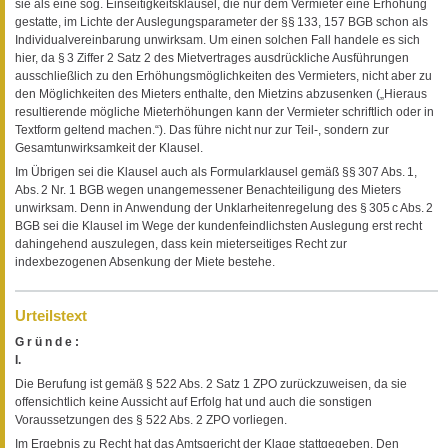
sie als eine sog. Einseitigkeitsklausel, die nur dem Vermieter eine Erhöhung
gestatte, im Lichte der Auslegungsparameter der §§ 133, 157 BGB schon als
Individualvereinbarung unwirksam. Um einen solchen Fall handele es sich
hier, da § 3 Ziffer 2 Satz 2 des Mietvertrages ausdrückliche Ausführungen
ausschließlich zu den Erhöhungsmöglichkeiten des Vermieters, nicht aber zu
den Möglichkeiten des Mieters enthalte, den Mietzins abzusenken („Hieraus
resultierende mögliche Mieterhöhungen kann der Vermieter schriftlich oder in
Textform geltend machen.“). Das führe nicht nur zur Teil-, sondern zur
Gesamtunwirksamkeit der Klausel.
Im Übrigen sei die Klausel auch als Formularklausel gemäß §§ 307 Abs. 1,
Abs. 2 Nr. 1 BGB wegen unangemessener Benachteiligung des Mieters
unwirksam. Denn in Anwendung der Unklarheitenregelung des § 305 c Abs. 2
BGB sei die Klausel im Wege der kundenfeindlichsten Auslegung erst recht
dahingehend auszulegen, dass kein mieterseitiges Recht zur
indexbezogenen Absenkung der Miete bestehe.
Urteilstext
G r ü n d e :
I.
Die Berufung ist gemäß § 522 Abs. 2 Satz 1 ZPO zurückzuweisen, da sie
offensichtlich keine Aussicht auf Erfolg hat und auch die sonstigen
Voraussetzungen des § 522 Abs. 2 ZPO vorliegen.
Im Ergebnis zu Recht hat das Amtsgericht der Klage stattgegeben. Den