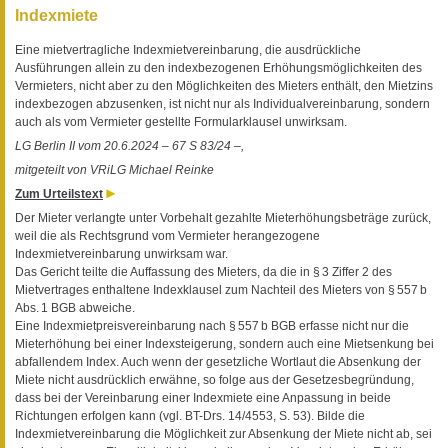
Indexmiete
Eine mietvertragliche Indexmietvereinbarung, die ausdrückliche
Ausführungen allein zu den indexbezogenen Erhöhungsmöglichkeiten des
Vermieters, nicht aber zu den Möglichkeiten des Mieters enthält, den Mietzins
indexbezogen abzusenken, ist nicht nur als Individualvereinbarung, sondern
auch als vom Vermieter gestellte Formularklausel unwirksam.
LG Berlin II vom 20.6.2024 – 67 S 83/24 –,
mitgeteilt von VRiLG Michael Reinke
Zum Urteilstext
Der Mieter verlangte unter Vorbehalt gezahlte Mieterhöhungsbeträge zurück,
weil die als Rechtsgrund vom Vermieter herangezogene
Indexmietvereinbarung unwirksam war.
Das Gericht teilte die Auffassung des Mieters, da die in § 3 Ziffer 2 des
Mietvertrages enthaltene Indexklausel zum Nachteil des Mieters von § 557 b
Abs. 1 BGB abweiche.
Eine Indexmietpreisvereinbarung nach § 557 b BGB erfasse nicht nur die
Mieterhöhung bei einer Indexsteigerung, sondern auch eine Mietsenkung bei
abfallendem Index. Auch wenn der gesetzliche Wortlaut die Absenkung der
Miete nicht ausdrücklich erwähne, so folge aus der Gesetzesbegründung,
dass bei der Vereinbarung einer Indexmiete eine Anpassung in beide
Richtungen erfolgen kann (vgl. BT-Drs. 14/4553, S. 53). Bilde die
Indexmietvereinbarung die Möglichkeit zur Absenkung der Miete nicht ab, sei