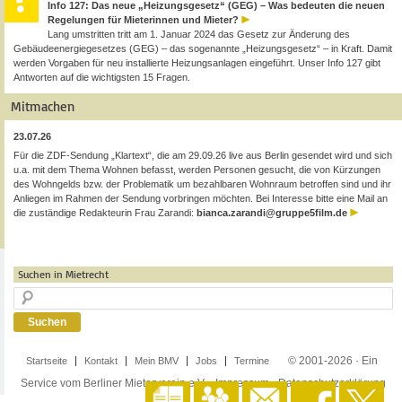
Info 127: Das neue „Heizungsgesetz“ (GEG) – Was bedeuten die neuen
Regelungen für Mieterinnen und Mieter?
Lang umstritten tritt am 1. Januar 2024 das Gesetz zur Änderung des
Gebäudeenergiegesetzes (GEG) – das sogenannte „Heizungsgesetz“ – in Kraft. Damit
werden Vorgaben für neu installierte Heizungsanlagen eingeführt. Unser Info 127 gibt
Antworten auf die wichtigsten 15 Fragen.
Mitmachen
23.07.26
Für die ZDF-Sendung „Klartext“, die am 29.09.26 live aus Berlin gesendet wird und sich
u.a. mit dem Thema Wohnen befasst, werden Personen gesucht, die von Kürzungen
des Wohngelds bzw. der Problematik um bezahlbaren Wohnraum betroffen sind und ihr
Anliegen im Rahmen der Sendung vorbringen möchten. Bei Interesse bitte eine Mail an
die zuständige Redakteurin Frau Zarandi:
bianca.zarandi@gruppe5film.de
Suchen in Mietrecht
© 2001-2026 · Ein
Startseite
Kontakt
Mein BMV
Jobs
Termine
Service vom Berliner Mieterverein e.V. ·
Impressum
·
Datenschutzerklärung