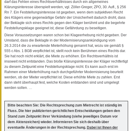
darf das Fehlen eines Rechtsverhältnisses durch ein allgemeines
Klärungsinteresse überspielt werden, vgl. Zöller-Greger, ZPO, 30. Aufl., § 256
Rn 7. Ein Feststellungsinteresse ist gegeben, wenn dem subjektiven Recht
des Klägers eine gegenwärtige Gefahr der Unsicherheit dadurch droht, dass
der Beklagte sich eines Rechts gegen den Kläger berühmt und die begehrte
Feststellungsklage geeignet ist, diese Gefährdung zu beseitigen.
Diese Voraussetzungen waren schon bei Klageerhebung nicht gegeben. Der
Umstand, dass die Beklagte in der Modernisierungsankündigung vom
26.3.2014 die zu erwartende Mieterhöhung genannt hat, wozu sie gemäß §
555 c Abs. 1 BGB verpflichtet ist, stellt noch kein Berühmen eines Rechts dar.
Sie hat noch nicht erklärt, die Miete zu erhöhen. Ein Rechtsverhältnis ist
insoweit nicht entstanden. Das bloße Klärungsinteresse der Kläger rechtfertigt
zu diesem Zeitpunkt eine Feststellungsklage nicht. Es kann auch erst im
Rahmen einer Mieterhöhung nach durchgeführter Modernisierung beurteilt
werden, ob der Mieter verpflichtet ist. Diese erhöhte Miete zu zahlen. Erst
dann steht überhaupt fest, welche Kosten entstanden sind und umgelegt
werden sollen. …
Bitte beachten Sie: Die Rechtsprechung zum Mietrecht ist ständig im
Fluss. Die hier publizierten gerichtlichen Entscheidungen geben den
Stand zum Zeitpunkt ihrer Verkündung (siehe jeweiliges Datum vor
dem Aktenzeichen) wieder. Informieren Sie sich deshalb über
eventuelle Änderungen in der Rechtsprechung.
Dabei ist Ihnen der