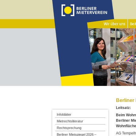
Wir über uns
Beit
Berliner
Leitsatz:
Infoblätter
Beim Wohnw
Berliner Mi
Mietrechtsliteratur
Wohnfläche
Rechtsprechung
AG Tempelho
Berliner Mietspiegel 2026 –