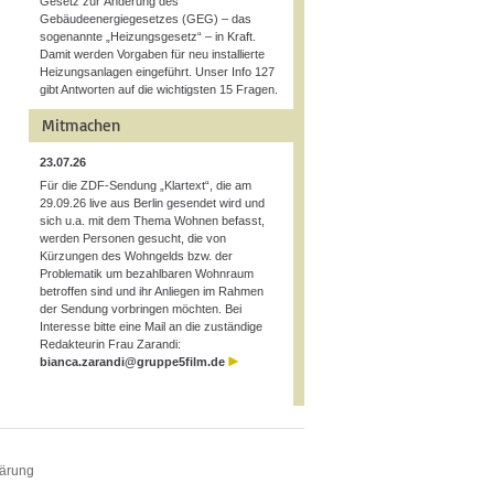
Gesetz zur Änderung des
Gebäudeenergiegesetzes (GEG) – das
sogenannte „Heizungsgesetz“ – in Kraft.
Damit werden Vorgaben für neu installierte
Heizungsanlagen eingeführt. Unser Info 127
gibt Antworten auf die wichtigsten 15 Fragen.
Mitmachen
23.07.26
Für die ZDF-Sendung „Klartext“, die am
29.09.26 live aus Berlin gesendet wird und
sich u.a. mit dem Thema Wohnen befasst,
werden Personen gesucht, die von
Kürzungen des Wohngelds bzw. der
Problematik um bezahlbaren Wohnraum
betroffen sind und ihr Anliegen im Rahmen
der Sendung vorbringen möchten. Bei
Interesse bitte eine Mail an die zuständige
Redakteurin Frau Zarandi:
bianca.zarandi@gruppe5film.de
lärung