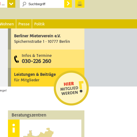
 Wohnen
Presse
Politik
Berliner Mieterverein e.V.
Spichernstraße 1 · 10777 Berlin
Infos & Termine
030-226 260
Leistungen & Beiträge
für Mitglieder
iegel
Beratungszentren