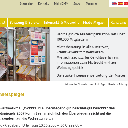
Startseite
Kontakt
Mein BMV
Jobs
Termine
Sprachen
ritt
Beratung & Service
Infomarkt & Mietrecht
MieterMagazin
Rund ums
Berlins größte Mieterorganisation mit über
190.000 Mitgliedern
Mieterberatung in allen Bezirken,
Schriftverkehr mit Vermietern,
Mietrechtsschutz für Gerichtsverfahren,
Informationen zum Mietrecht und zur
Wohnungspolitik
Die starke Interessenvertretung der Mieter
Mietrecht
/
Urteile und Beiträge
/
Berliner Mietsp
 Mietspiegel
ertmerkmal „Wohnräume überwiegend gut belichtet/gut besonnt“ des
etspiegels 2007 kommt es hinsichtlich des Überwiegens nicht auf die
, sondern auf die Wohnräume an.
f-Kreuzberg, Urteil vom 16.10.2008 – 16 C 292/08 –