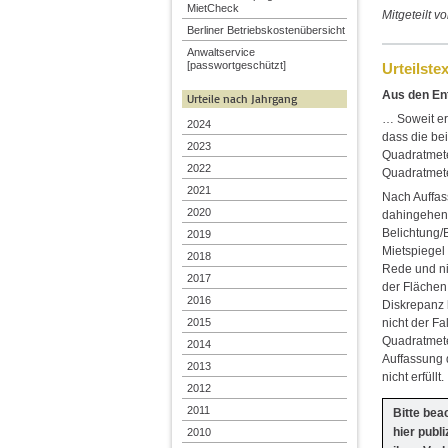
MietCheck
Mitgeteilt 
Berliner Betriebskostenübersicht
Anwaltservice
[passwortgeschützt]
Urteilstex
Aus den En
Urteile nach Jahrgang
… Soweit er 
2024
dass die be
2023
Quadratmete
2022
Quadratmeter
2021
Nach Auffas
2020
dahingehend
Belichtung/
2019
Mietspiegel
2018
Rede und ni
2017
der Flächen
2016
Diskrepanz h
nicht der Fa
2015
Quadratmete
2014
Auffassung 
2013
nicht erfüllt
2012
2011
Bitte bea
hier publ
2010