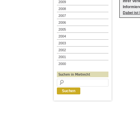
ihrer Ver
2009
Informier
2008
Dabei ist
2007
2006
2005
2004
2003
2002
2001
2000
Suchen in Mietrecht