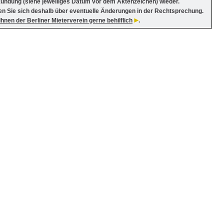
kündung (siehe jeweiliges Datum vor dem Aktenzeichen) wieder.
en Sie sich deshalb über eventuelle Änderungen in der Rechtsprechung.
 Ihnen der Berliner Mieterverein gerne behilflich
.