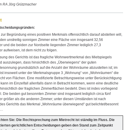
von RA Jörg Grützmacher
t
tscheidungsgründen:
zur Begründung eines positiven Merkmals offensichtlich darauf abstellen will,
iden unstreitig sonnigen Zimmer eine Fläche von insgesamt 32,56
r und die beiden zur Nordseite liegenden Zimmer lediglich 27,3
 aufweisen, ist dem nicht zu folgen.
sung des Gerichts ist das fragliche Wohnwertmerkmal des Mietspiegels
 auszulegen, dass hinsichtlich des „Überwiegens“ der guten
Besonnung grundsätzlich auf die Anzahl der Wohnräume abzustellen ist; im
 ist insoweit unter der Merkmalsgruppe 3 „Wohnung“ von „Wohnräumen“ die
cht von Flächen. Eine modifizierte Betrachtungsweise unter Berücksichtigung
 kann im Einzelfall allenfalls dann in Betracht kommen, wenn eine deutliche
insichtlich der fraglichen Zimmerflächen besteht. Dies ist indes vorliegend
ll. Die beiden gut besonnten Zimmer sind insgesamt lediglich circa fünf
r größer als die anderen Zimmer; unter diesen Umständen ist nach
des Gerichts das Merkmal „Wohnräume überwiegend“ gut belichtet/besonnt
. …
chten Sie: Die Rechtsprechung zum Mietrecht ist ständig im Fluss. Die
izierten gerichtlichen Entscheidungen geben den Stand zum Zeitpunkt