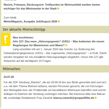
Nische, Freiraum, Rückzugsort: Treffpunkte im Wohnumfeld werden immer
wichtiger für das Miteinander in der Stadt
Zum Inhalt:
MieterMagazin, Ausgabe Juli/August 2026
Der aktuelle Mietrechtstipp
Neu erschienen:
Info 127: Das neue „Heizungsgesetz“ (GEG) – Was bedeuten die neuen
Regelungen für Mieterinnen und Mieter?
Lang umstritten tritt am 1. Januar 2024 das Gesetz zur Änderung des
Gebäudeenergiegesetzes (GEG) – das sogenannte „Heizungsgesetz“ – in Kraft. Damit
werden Vorgaben für neu installierte Heizungsanlagen eingeführt. Unser Info 127 gibt
Antworten auf die wichtigsten 15 Fragen.
Mitmachen
23.07.26
Für die ZDF-Sendung „Klartext“, die am 29.09.26 live aus Berlin gesendet wird und sich
u.a. mit dem Thema Wohnen befasst, werden Personen gesucht, die von Kürzungen
des Wohngelds bzw. der Problematik um bezahlbaren Wohnraum betroffen sind und ihr
Anliegen im Rahmen der Sendung vorbringen möchten. Bei Interesse bitte eine Mail an
die zuständige Redakteurin Frau Zarandi:
bianca.zarandi@gruppe5film.de