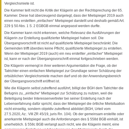
Vergleichsmiete ist.
Die Kammer teilt nicht die Kritik der Klägerin an der Rechtsprechung der 65.
Kammer. Diese hat überzeugend dargelegt, dass der Mietspiegel 2019 auch
einen neu erstellten „einfachen“ Mietspiegel darstellt und deshalb gemäß Art.
229 § 50 Abs. 1 S. 2 EGBGB einmal angepasst werden durfte.
Die Kammer kann nicht erkennen, welche Relevanz die Ausführungen der
Klägerin zur Erstellung qualifizierter Mietspiegel haben soll. Die
Übergangsvorschrift ist nicht auf qualifizierte Mietspiegel beschränkt. Die
Gemeinden trifft überdies keine Pflicht, qualifizierte Mietspiegel zu erstellen.
Wenn der Mietspiegel 2019 (auch) ein neu erstellter „einfacher“ Mietspiegel
ist, kann er nach der Übergangsvorschrift einmal fortgeschrieben werden.
Die Klägerin vermengt in ihrer weiteren Argumentation die Frage, ob der
Tatrichter einen einfachen Mietspiegel zur Grundlage seiner Schätzung der
ortsüblichen Vergleichsmiete machen darf und ob der Anwendungsbereich
der Übergangsvorschrift eröffnet ist.
Wie die Klägerin selbst zutreffend ausführt, billigt der BGH dem Tatrichter die
Befugnis zu, „einfache“ Mietspiegel zur Schätzung zu nutzen, weil die
Beteiligung beider Interessenvertreter bei seiner Erstellung nach der
Lebenserfahrung dafür spricht, dass der Mietspiegel die örtliche Mietsituation
nicht einseitig, sondern objektiv zutreffend abbildet (BGH, Urteil vom
27.5.2020, Az.: VIII ZR 45/19, juris Rn. 104). Ob der gemeinsam erstellte oder
anerkannte Mietspiegel auch die Anforderungen des § 558d BGB einhält, ist
unerheblich. § 558c BGB verlangt auch nicht, wie die Klägerin meint, eine