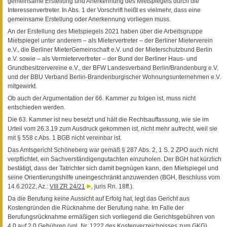
gemeinsame Erstellung und Anerkennung des Mietspiegels durch die
Interessenvertreter. In Abs. 1 der Vorschrift heißt es vielmehr, dass eine
gemeinsame Erstellung oder Anerkennung vorliegen muss.
An der Erstellung des Mietspiegels 2021 haben über die Arbeitsgruppe
Mietspiegel unter anderem – als Mietervertreter – der Berliner Mieterverein
e.V., die Berliner MieterGemeinschaft e.V. und der Mieterschutzbund Berlin
e.V. sowie – als Vermietervertreter – der Bund der Berliner Haus- und
Grundbesitzervereine e.V., der BFW Landesverband Berlin/Brandenburg e.V.
und der BBU Verband Berlin-Brandenburgischer Wohnungsunternehmen e.V.
mitgewirkt.
Ob auch der Argumentation der 66. Kammer zu folgen ist, muss nicht
entschieden werden.
Die 63. Kammer ist neu besetzt und hält die Rechtsauffassung, wie sie im
Urteil vom 26.3.19 zum Ausdruck gekommen ist, nicht mehr aufrecht, weil sie
mit § 558 c Abs. 1 BGB nicht vereinbar ist.
Das Amtsgericht Schöneberg war gemäß § 287 Abs. 2, 1 S. 2 ZPO auch nicht
verpflichtet, ein Sachverständigengutachten einzuholen. Der BGH hat kürzlich
bestätigt, dass der Tatrichter sich damit begnügen kann, den Mietspiegel und
seine Orientierungshilfe uneingeschränkt anzuwenden (BGH, Beschluss vom
14.6.2022, Az.:
VIII ZR 24/21
, juris Rn. 18ff.).
Da die Berufung keine Aussicht auf Erfolg hat, legt das Gericht aus
Kostengründen die Rücknahme der Berufung nahe. Im Falle der
Berufungsrücknahme ermäßigen sich vorliegend die Gerichtsgebühren von
4,0 auf 2,0 Gebühren (vgl. Nr. 1222 des Kostenverzeichnisses zum GKG).