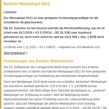
Berliner Mietspiegel 2021
Leitsätze:
Der Mietspiegel 2021 ist eine geeignete Schätzungsgrundlage für die
ortsübliche Vergleichsmiete.
Die 63. Kammer ist neu besetzt und hält die Rechtsauffassung, wie sie im
Urteil vom 26.3.2019 (- 63 S 230/16 -, GE 19, 536) zum Ausdruck
gekommen ist, nicht mehr aufrecht, weil sie mit § 558 c Abs. 1 BGB nicht
vereinbar ist.
LG Berlin vom 1.11.2022 – 63 S 196/22 –
mitgeteilt von RA Manfred Lenz
Zum Urteilstext
Anmerkungen des Berliner Mietervereins
Die 63. Zivilkammer des Landgerichts Berlin folgt nunmehr den anderen
Zivilkammern des LG Berlin und hält den Mietspiegel 2021 für eine geeignete
Schätzungsgrundlage zur Feststellung der ortsüblichen Vergleichsmiete.
Denn der Mietspiegel 2019 stelle einen neu erstellten „einfachen“ Mietspiegel
dar und könne deshalb gemäß Art. 229 § 50 Abs. 1 S. 2 EGBGB einmal
angepasst werden. Der BGH billige dem Tatrichter die Befugnis zu, „einfache“
Mietspiegel zur Schätzung zu nutzen, weil die Beteiligung beider
Interessenvertreter bei seiner Erstellung nach der Lebenserfahrung dafür
spreche, dass der Mietspiegel die örtliche Mietsituation nicht einseitig,
sondern objektiv zutreffend abbildet (BGH vom 27.5.2020 – VIII ZR 45/19 ). Ob