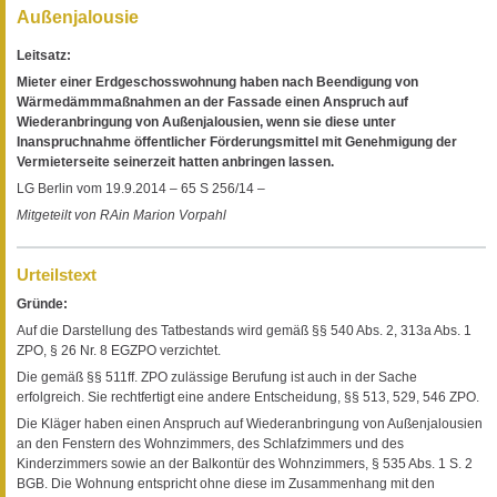
Außenjalousie
Leitsatz:
Mieter einer Erdgeschosswohnung haben nach Beendigung von
Wärmedämmmaßnahmen an der Fassade einen Anspruch auf
Wiederanbringung von Außenjalousien, wenn sie diese unter
Inanspruchnahme öffentlicher Förderungsmittel mit Genehmigung der
Vermieterseite seinerzeit hatten anbringen lassen.
LG Berlin vom 19.9.2014 – 65 S 256/14 –
Mitgeteilt von RAin Marion Vorpahl
Urteilstext
Gründe:
Auf die Darstellung des Tatbestands wird gemäß §§ 540 Abs. 2, 313a Abs. 1
ZPO, § 26 Nr. 8 EGZPO verzichtet.
Die gemäß §§ 511ff. ZPO zulässige Berufung ist auch in der Sache
erfolgreich. Sie rechtfertigt eine andere Entscheidung, §§ 513, 529, 546 ZPO.
Die Kläger haben einen Anspruch auf Wiederanbringung von Außenjalousien
an den Fenstern des Wohnzimmers, des Schlafzimmers und des
Kinderzimmers sowie an der Balkontür des Wohnzimmers, § 535 Abs. 1 S. 2
BGB. Die Wohnung entspricht ohne diese im Zusammenhang mit den