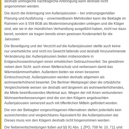
deshalb unmögliche nachträgliche Anbringung kann deshalb nicht
angenommen werden.
Die durch die Anbringung von Außenjalousien – bei ordnungsgemäßer
Planung und Ausführung – unvermeidbaren Mehrkosten kann die Beklagte im
Rahmen von § 559 BGB als Modernisierungskosten umlegen und die Kläger
sind, wie sie in der mündlichen Verhandlung ausgeführt haben, nicht nur dazu
bereit, sondern sie tragen bereits einen gewissen Kostenanteil für die
Jalousien.
Die Beseitigung und der Verzicht auf die Außenjalousien stellte auch keine
nur unerhebliche und nicht ins Gewicht fallende und deshalb hinzunehmende
Veränderung dar. Außenjalousien bieten insbesondere in
Erdgeschosswohnungen einen erheblichen Gebrauchsvorteil. Sie gewähren
neben dem Sicht- auch einen Wetterschutz und verbessern damit das
Wärmedämmverhalten. Außerdem bieten sie einen besseren
Einbruchsschutz. Außenjalousien werden deshalb allgemein als
wohnwerterhöhend bewertet. Die Berliner Mietspiegel über die ortsübliche
Vergleichsmiete weisen sie deshalb seit längerem als wohnwerterhöhendes,
die Miete beeinflussendes Merkmal aus. Wegen der mit ihnen verbundenen
Wohnwertverbesserungen sind die von den Klägern angebrachten
Außenjalousien seinerzeit auch mit öffentlichen Mitteln gefördert worden.
Die von der Beklagten vorgeschlagenen Alternativen stellen jedenfalls kein
ausreichendes und vergleichbares Äquivalent für die Außenjalousien dar.
Dieses muss von den Klägern deshalb nicht hingenommen werden.
Die Nebenentscheidungen fußen auf §§ 91 Abs. 1 ZPO, 708 Nr. 10, 711 und