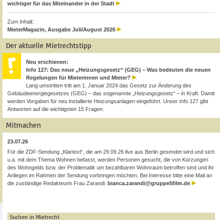
wichtiger für das Miteinander in der Stadt
Zum Inhalt:
MieterMagazin, Ausgabe Juli/August 2026
Der aktuelle Mietrechtstipp
Neu erschienen:
Info 127: Das neue „Heizungsgesetz“ (GEG) – Was bedeuten die neuen
Regelungen für Mieterinnen und Mieter?
Lang umstritten tritt am 1. Januar 2024 das Gesetz zur Änderung des
Gebäudeenergiegesetzes (GEG) – das sogenannte „Heizungsgesetz“ – in Kraft. Damit
werden Vorgaben für neu installierte Heizungsanlagen eingeführt. Unser Info 127 gibt
Antworten auf die wichtigsten 15 Fragen.
Mitmachen
23.07.26
Für die ZDF-Sendung „Klartext“, die am 29.09.26 live aus Berlin gesendet wird und sich
u.a. mit dem Thema Wohnen befasst, werden Personen gesucht, die von Kürzungen
des Wohngelds bzw. der Problematik um bezahlbaren Wohnraum betroffen sind und ihr
Anliegen im Rahmen der Sendung vorbringen möchten. Bei Interesse bitte eine Mail an
die zuständige Redakteurin Frau Zarandi:
bianca.zarandi@gruppe5film.de
Suchen in Mietrecht