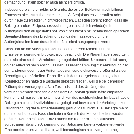
gemacht und ist ein solcher auch nicht ersichtlich.
Insbesondere sind erhebliche Gründe, die es der Beklagten nach billigem
Ermessen nicht zumutbar machten, die Außenjalousien zu erhalten oder
durch neue zu ersetzen, nicht vorgetragen. Dagegen spricht schon, dass die
Beklagte andere Erdgeschosswohnungen tatsächlich (wieder) mit
Außenjalousien ausgestattet hat. Von einer nicht hinzunehmenden optischen
Beeinträchtigung des Erscheinungsbilds der Fassade durch die
Außenjalousien kann danach ebenfalls nicht ausgegangen werden.
Dass und ob die Außenjalousien bei den anderen Mietern nur mit
Einzelvereinbarung erfolgt war, ist unbeachtlich. Die Kläger haben bestritten,
dass sie eine solche Vereinbarung abgelehnt hätten. Unbeachtlich ist auch,
ob der Aufwand nach Abschluss der Fassadendämmung zur Anbringung der
vorhandenen oder neuer Außenjalousien vergleichsweise größer ist als vor
Beendigung der Arbeiten. Denn die sich daraus ergebenden möglichen
Komplikationen hätte die Beklagte selbst zu tragen, weil sie bei gehöriger
Prüfung des vertragsgemäßen Zustands und des Umfangs der
vorzunehmenden Arbeiten dieses dem Bauablauf gemäß hätte einplanen
können und müssen. Eine Unmöglichkeit des nachträglichen Einbaus hat die
Beklagte nicht nachvollziehbar dargelegt und bewiesen. Ihr Vorbringen zur
Durchbrechung der Wärmedämmung genügt dazu nicht. Die Beklagte meint
damit offenbar, dass Fassadenteile im Bereich der Fensterfaschen wieder
geöffnet werden müssten. Dazu haben die Kläger mit Fotos illustriert
vorgetragen, dass die Anbringung von Jalousien bereits vorbereitet wurde.
Eine bereits kaum vorstellbare, weil technologisch nicht vorgesehene,