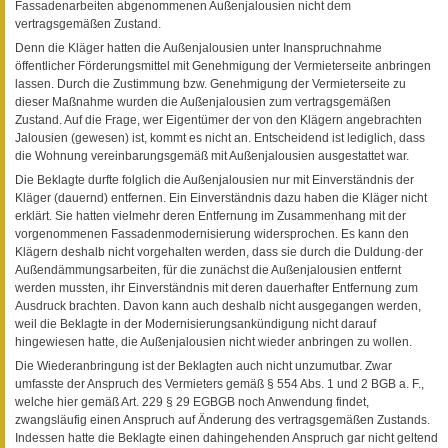
Fassadenarbeiten abgenommenen Außenjalousien nicht dem
vertragsgemäßen Zustand.
Denn die Kläger hatten die Außenjalousien unter Inanspruchnahme
öffentlicher Förderungsmittel mit Genehmigung der Vermieterseite anbringen
lassen. Durch die Zustimmung bzw. Genehmigung der Vermieterseite zu
dieser Maßnahme wurden die Außenjalousien zum vertragsgemäßen
Zustand. Auf die Frage, wer Eigentümer der von den Klägern angebrachten
Jalousien (gewesen) ist, kommt es nicht an. Entscheidend ist lediglich, dass
die Wohnung vereinbarungsgemäß mit Außenjalousien ausgestattet war.
Die Beklagte durfte folglich die Außenjalousien nur mit Einverständnis der
Kläger (dauernd) entfernen. Ein Einverständnis dazu haben die Kläger nicht
erklärt. Sie hatten vielmehr deren Entfernung im Zusammenhang mit der
vorgenommenen Fassadenmodernisierung widersprochen. Es kann den
Klägern deshalb nicht vorgehalten werden, dass sie durch die Duldung·der
Außendämmungsarbeiten, für die zunächst die Außenjalousien entfernt
werden mussten, ihr Einverständnis mit deren dauerhafter Entfernung zum
Ausdruck brachten. Davon kann auch deshalb nicht ausgegangen werden,
weil die Beklagte in der Modernisierungsankündigung nicht darauf
hingewiesen hatte, die Außenjalousien nicht wieder anbringen zu wollen.
Die Wiederanbringung ist der Beklagten auch nicht unzumutbar. Zwar
umfasste der Anspruch des Vermieters gemäß § 554 Abs. 1 und 2 BGB a. F.,
welche hier gemäß Art. 229 § 29 EGBGB noch Anwendung findet,
zwangsläufig einen Anspruch auf Änderung des vertragsgemäßen Zustands.
Indessen hatte die Beklagte einen dahingehenden Anspruch gar nicht geltend