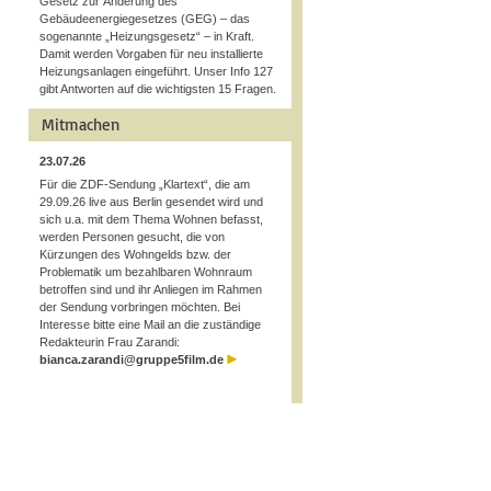
Gesetz zur Änderung des
Gebäudeenergiegesetzes (GEG) – das
sogenannte „Heizungsgesetz“ – in Kraft.
Damit werden Vorgaben für neu installierte
Heizungsanlagen eingeführt. Unser Info 127
gibt Antworten auf die wichtigsten 15 Fragen.
Mitmachen
23.07.26
Für die ZDF-Sendung „Klartext“, die am
29.09.26 live aus Berlin gesendet wird und
sich u.a. mit dem Thema Wohnen befasst,
werden Personen gesucht, die von
Kürzungen des Wohngelds bzw. der
Problematik um bezahlbaren Wohnraum
betroffen sind und ihr Anliegen im Rahmen
der Sendung vorbringen möchten. Bei
Interesse bitte eine Mail an die zuständige
Redakteurin Frau Zarandi:
bianca.zarandi@gruppe5film.de