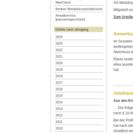
AG Wedding
MietCheck
Berliner Betriebskostenübersicht
Mitgeteilt 
Anwaltservice
Zum Urteils
[passwortgeschützt]
Urteile nach Jahrgang
Anmerkun
2024
Im Sozialen
2023
weitergeben
2022
Abschluss d
2021
Etwas andere
2020
etwa ausste
2019
hat.
2018
2017
2016
Urteilstex
2015
Aus den En
2014
… Die Kläge
2013
nach § 10 A
2012
Bei der Prü
2011
hat nach de
2010
inhaltlich 