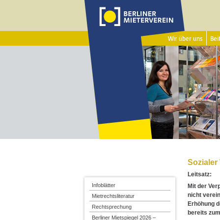
Wir über uns
Beit
Soziale
Leitsatz:
Infoblätter
Mit der Ver
nicht verei
Mietrechtsliteratur
Erhöhung d
Rechtsprechung
bereits zum
Berliner Mietspiegel 2026 –