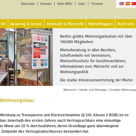
Startseite
Kontakt
Mein BMV
Jobs
Termine
Sprachen
ritt
Beratung & Service
Infomarkt & Mietrecht
MieterMagazin
Rund ums
Berlins größte Mieterorganisation mit über
190.000 Mitgliedern
Mieterberatung in allen Bezirken,
Schriftverkehr mit Vermietern,
Mietrechtsschutz für Gerichtsverfahren,
Informationen zum Mietrecht und zur
Wohnungspolitik
Die starke Interessenvertretung der Mieter
Mietrecht
/
Urteile und Beiträge
/
Sozialer Wohnung
r Wohnungsbau
pflichtung zu Transparenz und Rücksichtnahme (§ 241 Absatz 2 BGB) ist es
nbar, innerhalb des ersten Jahres nach Vertragsschluss eine einseitige
er Miete um 10 % durchzuführen, deren Grundlage ganz überwiegend
 Zeitpunkt des Vertragsabschlusses bestanden hat.