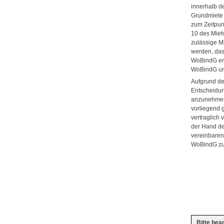
innerhalb d
Grundmiete 
zum Zeitpun
10 des Miet
zulässige M
werden, das
WoBindG erf
WoBindG unt
Aufgrund de
Entscheidun
anzunehmen i
vorliegend 
vertraglich 
der Hand de
vereinbaren
WoBindG zu
Bitte bea