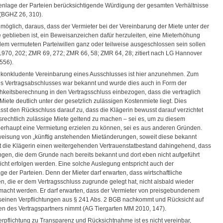
senlage der Parteien berücksichtigende Würdigung der gesamten Verhältnisse
 (BGHZ 26, 310).
 möglich, daraus, dass der Vermieter bei der Vereinbarung der Miete unter der
 geblieben ist, ein Beweisanzeichen dafür herzuleiten, eine Mieterhöhung
em vermuteten Parteiwillen ganz oder teilweise ausgeschlossen sein sollen
70, 202; ZMR 69, 272; ZMR 66, 58; ZMR 64, 28; zitiert nach LG Hannover
556).
 konkludente Vereinbarung eines Ausschlusses ist hier anzunehmen. Zum
es Vertragsabschlusses war bekannt und wurde dies auch in Form der
ichkeitsberechnung in den Vertragsschluss einbezogen, dass die vertraglich
Miete deutlich unter der gesetzlich zulässigen Kostenmiete liegt. Dies
sst den Rückschluss darauf zu, dass die Klägerin bewusst darauf verzichtet
isrechtlich zulässige Miete geltend zu machen – sei es, um zu diesem
berhaupt eine Vermietung erzielen zu können, sei es aus anderen Gründen.
weisung von „künftig anstehenden Mietänderungen, soweit diese bekannt
fft die Klägerin einen weitergehenden Vertrauenstatbestand dahingehend, dass
gen, die dem Grunde nach bereits bekannt und dort eben nicht aufgeführt
nicht erfolgen werden. Eine solche Auslegung entspricht auch der
ge der Parteien. Denn der Mieter darf erwarten, dass wirtschaftliche
n, die er dem Vertragsschluss zugrunde gelegt hat, nicht alsbald wieder
macht werden. Er darf erwarten, dass der Vermieter von preisgebundenem
inen Verpflichtungen aus § 241 Abs. 2 BGB nachkommt und Rücksicht auf
sen des Vertragspartners nimmt (AG Tiergarten MM 2010, 147).
erpflichtung zu Transparenz und Rücksichtnahme ist es nicht vereinbar,