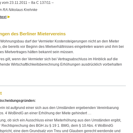
 vom 23.11.2011 – 8a C 137/11 –
von RA Nikolaus Krehnke
text
gen des Berliner Mietervereins
 Wohnungsbau darf der Vermieter Kostensteigerungen nicht an den Mieter
, die bereits vor Beginn des Mietverhältnisses eingetreten waren und ihm bei
es Mietvertrages hätten bekannt sein müssen.
s gilt, wenn der Vermieter sich bei Vertragsabschluss im Hinblick auf die
hende Wirtschaftlichkeitsberechnung Erhöhungen ausdrücklich vorbehalten
t
tscheidungsgründen:
rin ist aufgrund einer sich aus den Umständen ergebenden Vereinbarung
bs. 4 WoBindG an einer Erhöhung der Miete gehindert …
fung, ob sich ein Ausschluss einer Mieterhöhung aus den Umständen ergibt,
r Rechtsprechung des BGH zu § 19 1. BMG, dem § 10 Abs. 4 WoBindG
entspricht, eine dem Grundsatz von Treu und Glauben gerecht werdende und