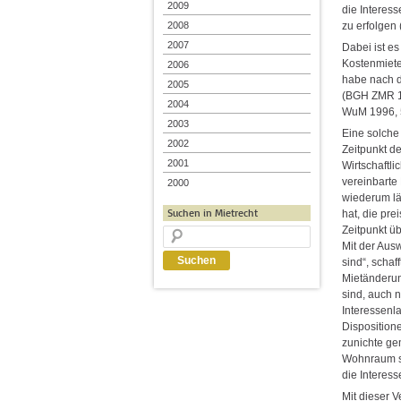
2009
die Interes
2008
zu erfolgen
2007
Dabei ist es
Kostenmiete
2006
habe nach d
2005
(BGH ZMR 19
2004
WuM 1996, 
2003
Eine solche
2002
Zeitpunkt d
2001
Wirtschaftl
vereinbarte 
2000
wiederum lä
Suchen in Mietrecht
hat, die pre
Zeitpunkt ü
Mit der Aus
sind“, scha
Mietänderun
sind, auch 
Interessenla
Dispositione
zunichte ge
Wohnraum se
die Interes
Mit dieser V