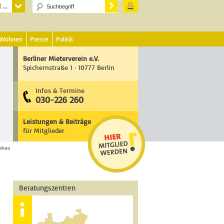
 Wohnen
Presse
Politik
Berliner Mieterverein e.V.
Spichernstraße 1 · 10777 Berlin
Infos & Termine
030-226 260
Leistungen & Beiträge
für Mitglieder
sbau
Beratungszentren