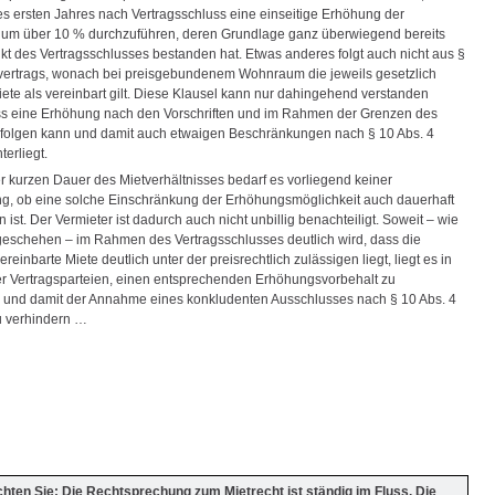
es ersten Jahres nach Vertragsschluss eine einseitige Erhöhung der
um über 10 % durchzuführen, deren Grundlage ganz überwiegend bereits
kt des Vertragsschlusses bestanden hat. Etwas anderes folgt auch nicht aus §
vertrags, wonach bei preisgebundenem Wohnraum die jeweils gesetzlich
iete als vereinbart gilt. Diese Klausel kann nur dahingehend verstanden
s eine Erhöhung nach den Vorschriften und im Rahmen der Grenzen des
olgen kann und damit auch etwaigen Beschränkungen nach § 10 Abs. 4
erliegt.
r kurzen Dauer des Mietverhältnisses bedarf es vorliegend keiner
g, ob eine solche Einschränkung der Erhöhungsmöglichkeit auch dauerhaft
st. Der Vermieter ist dadurch auch nicht unbillig benachteiligt. Soweit – wie
geschehen – im Rahmen des Vertragsschlusses deutlich wird, dass die
vereinbarte Miete deutlich unter der preisrechtlich zulässigen liegt, liegt es in
r Vertragsparteien, einen entsprechenden Erhöhungsvorbehalt zu
 und damit der Annahme eines konkludenten Ausschlusses nach § 10 Abs. 4
 verhindern …
chten Sie: Die Rechtsprechung zum Mietrecht ist ständig im Fluss. Die