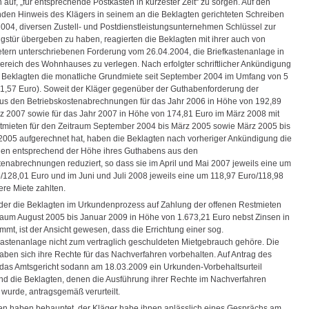
n auf, „für entsprechende Postkästen in kürzester Zeit“ zu sorgen. Auf den
den Hinweis des Klägers in seinem an die Beklagten gerichteten Schreiben
004, diversen Zustell- und Postdienstleistungsunternehmen Schlüssel zur
stür übergeben zu haben, reagierten die Beklagten mit ihrer auch von
tern unterschriebenen Forderung vom 26.04.2004, die Briefkastenanlage in
reich des Wohnhauses zu verlegen. Nach erfolgter schriftlicher Ankündigung
 Beklagten die monatliche Grundmiete seit September 2004 im Umfang von 5
31,57 Euro). Soweit der Kläger gegenüber der Guthabenforderung der
us den Betriebskostenabrechnungen für das Jahr 2006 in Höhe von 192,89
z 2007 sowie für das Jahr 2007 in Höhe von 174,81 Euro im März 2008 mit
tmieten für den Zeitraum September 2004 bis März 2005 sowie März 2005 bis
005 aufgerechnet hat, haben die Beklagten nach vorheriger Ankündigung die
en entsprechend der Höhe ihres Guthabens aus den
tenabrechnungen reduziert, so dass sie im April und Mai 2007 jeweils eine um
/128,01 Euro und im Juni und Juli 2008 jeweils eine um 118,97 Euro/118,98
ere Miete zahlten.
 der die Beklagten im Urkundenprozess auf Zahlung der offenen Restmieten
traum August 2005 bis Januar 2009 in Höhe von 1.673,21 Euro nebst Zinsen in
mt, ist der Ansicht gewesen, dass die Errichtung einer sog.
astenanlage nicht zum vertraglich geschuldeten Mietgebrauch gehöre. Die
aben sich ihre Rechte für das Nachverfahren vorbehalten. Auf Antrag des
 das Amtsgericht sodann am 18.03.2009 ein Urkunden-Vorbehaltsurteil
nd die Beklagten, denen die Ausführung ihrer Rechte im Nachverfahren
 wurde, antragsgemäß verurteilt.
en haben behauptet, der Kläger habe ihnen anlässlich eines Gesprächs am