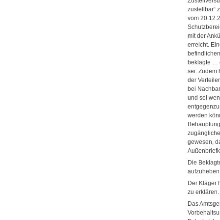
Zustellvers
zustellbar“
vom 20.12.2
Schutzberei
mit der Ank
erreicht. Ei
befindliche
beklagte … 
sei. Zudem 
der Verteil
bei Nachbar
und sei wen
entgegenzun
werden könn
Behauptung 
zugängliche
gewesen, da
Außenbriefk
Die Beklagt
aufzuheben 
Der Kläger 
zu erklären.
Das Amtsger
Vorbehaltsur