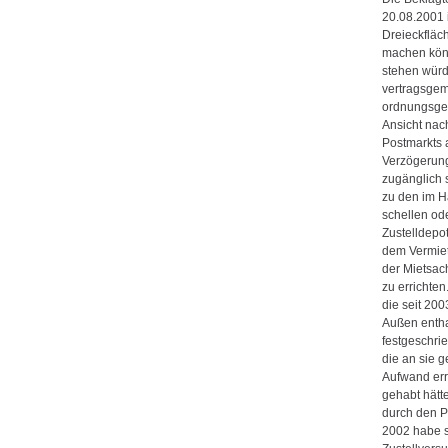
20.08.2001 
Dreieckfläc
machen könn
stehen würd
vertragsgem
ordnungsgem
Ansicht nach
Postmarkts a
Verzögerung 
zugänglich s
zu den im H
schellen od
Zustelldepo
dem Vermiet
der Mietsac
zu errichten
die seit 20
Außen entha
festgeschri
die an sie g
Aufwand err
gehabt hätt
durch den P
2002 habe s