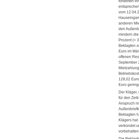
forderten ih
entsprechen
vom 12.04.2
Hauseingang
anderen Mie
den Außenbe
mindern die
Prozent (= 
Beklagten a
Euro im Mär
offenen Res
September 2
Mietzahlung
Betriebskos
128,02 Euro
Euro gering
Der Kläger,
für den Zei
Anspruch nim
Außenbriefk
Beklagten h
Klägers hat
verkündet u
vorbehalten
Die Beklagt