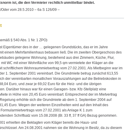
snorm ist, die den Vermieter rechtlich unmittelbar bindet.
t/Oder vom 28.5.2010 – 6a S 126/09 –
t
:
gemäß § 540 Abs. 1 Nr. 1 ZPO)
ist Eigentümer des in der … gelegenen Grundstücks, das er im Jahre
it einem Mehrfamilienhaus bebauen ließ. Die im zweiten Obergeschoss des
ebäudes gelegene Wohnung, bestehend aus drei Zimmern, Küche, Flur,
mit WC mit einer Wohnfläche von 99,5 qm vermietete der Kläger an die
it schriftlichem Wohnraummietvertrag vom 27.02.2001. Als Mietbeginn war im
 der 1. September 2001 vereinbart. Die Grundmiete betrug zunächst 613,55
ich der vereinbarten monatlichen Vorauszahlungen auf die Betriebskosten in
8,04 Euro, und zwar je 69,02 Euro für die Heiz- und die übrigen
en. Darüber hinaus war für einen Garagen- bzw. Kfz-Stellplatz eine
Miete in Höhe von 20,45 Euro vereinbart. Entsprechend der im Mietvertrag
 Regelung erhöhte sich die Grundmiete ab dem 1. September 2004 auf
31,45 Euro. Wegen der weiteren Einzelheiten wird auf den Inhalt des
en Formularmietvertrags vom 27.02.2001 als Anlage K 1 zum
denden Schriftsatz vom 15.08.2008 (Bl. 33 ff, 37 ff GA) Bezug genommen.
001 erhielten die Beklagten vom Kläger bereits die Haus- und
schlüssel. Am 24.08.2001 nahmen sie die Wohnung in Besitz, da zu diesem