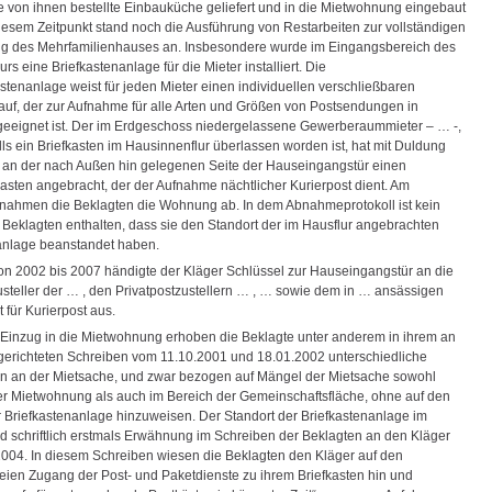
ie von ihnen bestellte Einbauküche geliefert und in die Mietwohnung eingebaut
iesem Zeitpunkt stand noch die Ausführung von Restarbeiten zur vollständigen
ung des Mehrfamilienhauses an. Insbesondere wurde im Eingangsbereich des
rs eine Briefkastenanlage für die Mieter installiert. Die
stenanlage weist für jeden Mieter einen individuellen verschließbaren
 auf, der zur Aufnahme für alle Arten und Größen von Postsendungen in
 geeignet ist. Der im Erdgeschoss niedergelassene Gewerberaummieter – … -,
ls ein Briefkasten im Hausinnenflur überlassen worden ist, hat mit Duldung
 an der nach Außen hin gelegenen Seite der Hauseingangstür einen
asten angebracht, der der Aufnahme nächtlicher Kurierpost dient. Am
nahmen die Beklagten die Wohnung ab. In dem Abnahmeprotokoll ist kein
 Beklagten enthalten, dass sie den Standort der im Hausflur angebrachten
anlage beanstandet haben.
 von 2002 bis 2007 händigte der Kläger Schlüssel zur Hauseingangstür an die
zusteller der … , den Privatpostzustellern … , … sowie dem in … ansässigen
t für Kurierpost aus.
Einzug in die Mietwohnung erhoben die Beklagte unter anderem in ihrem an
gerichteten Schreiben vom 11.10.2001 und 18.01.2002 unterschiedliche
 an der Mietsache, und zwar bezogen auf Mängel der Mietsache sowohl
er Mietwohnung als auch im Bereich der Gemeinschaftsfläche, ohne auf den
r Briefkastenanlage hinzuweisen. Der Standort der Briefkastenanlage im
nd schriftlich erstmals Erwähnung im Schreiben der Beklagten an den Kläger
004. In diesem Schreiben wiesen die Beklagten den Kläger auf den
reien Zugang der Post- und Paketdienste zu ihrem Briefkasten hin und