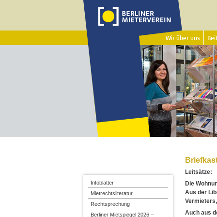
Wir über uns
Beit
Briefkas
Leitsätze:
Infoblätter
Die Wohnung
Aus der Lib
Mietrechtsliteratur
Vermieters,
Rechtsprechung
Auch aus de
Berliner Mietspiegel 2026 –