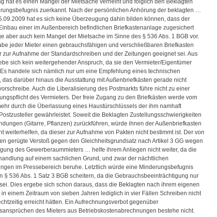
g hat es einen Mangel der Mietsache verneint und folglich den Beklagten
rungsbefugnis zuerkannt. Nach der persönlichen Anhörung der beklagten …
5.09.2009 hat es sich keine Überzeugung dahin bilden können, dass der
Einbau einer im Außenbereich befindlichen Briefkastenanlage zugesichert
ge aber auch kein Mangel der Mietsache im Sinne des § 536 Abs. 1 BGB vor.
habe jeder Mieter einen gebrauchsfähigen und verschließbaren Briefkasten
er zur Aufnahme der Standardschreiben und der Zeitungen geeignet sei. Aus
ebe sich kein weitergehender Anspruch, da sie den Vermieter/Eigentümer
. Es handele sich nämlich nur um eine Empfehlung eines technischen
 das darüber hinaus die Ausstattung mit Außenbriefkästen gerade nicht
vorschreibe. Auch die Liberalisierung des Postmarkts führe nicht zu einer
ungspflicht des Vermieters. Der freie Zugang zu den Briefkästen werde vom
mehr durch die Überlassung eines Haustürschlüssels der ihm namhaft
ostzusteller gewährleistet. Soweit die Beklagten Zustellungsschwierigkeiten
ndungen (Gitarre, Pflanzen) zurückführen, würde ihnen der Außenbriefkasten
t weiterhelfen, da dieser zur Aufnahme von Pakten nicht bestimmt ist. Der von
en gerügte Verstoß gegen den Gleichheitsgrundsatz nach Artikel 3 GG wegen
gung des Gewerberaummieters … helfe ihrem Anliegen nicht weiter, da die
andlung auf einem sachlichen Grund, und zwar der nächtlichen
ngen im Pressebereich beruhe. Letztlich würde eine Minderungsbefugnis
n § 536 Abs. 1 Satz 3 BGB scheitern, da die Gebrauchsbeeinträchtigung nur
 sei. Dies ergebe sich schon daraus, dass die Beklagten nach ihrem eigenen
in einem Zeitraum von sieben Jahren lediglich in vier Fällen Schreiben nicht
echtzeitig erreicht hätten. Ein Aufrechnungsverbot gegenüber
ansprüchen des Mieters aus Betriebskostenabrechnungen bestehe nicht.