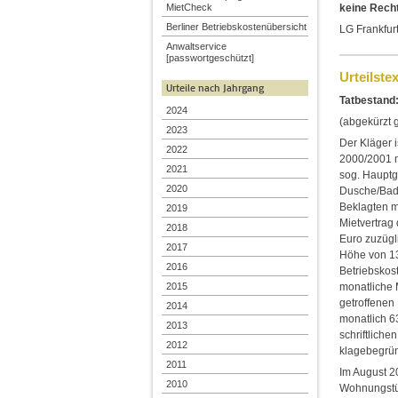
keine Recht
MietCheck
Berliner Betriebskostenübersicht
LG Frankfur
Anwaltservice
[passwortgeschützt]
Urteilstex
Urteile nach Jahrgang
Tatbestand
2024
(abgekürzt 
2023
Der Kläger 
2022
2000/2001 m
2021
sog. Hauptg
2020
Dusche/Bad 
Beklagten m
2019
Mietvertrag
2018
Euro zuzügl
2017
Höhe von 13
2016
Betriebskost
monatliche 
2015
getroffenen
2014
monatlich 6
2013
schriftlich
2012
klagebegrün
2011
Im August 2
2010
Wohnungstür