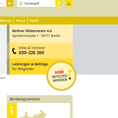
 Wohnen
Presse
Politik
Berliner Mieterverein e.V.
Spichernstraße 1 · 10777 Berlin
Infos & Termine
030-226 260
Leistungen & Beiträge
für Mitglieder
asten
Beratungszentren