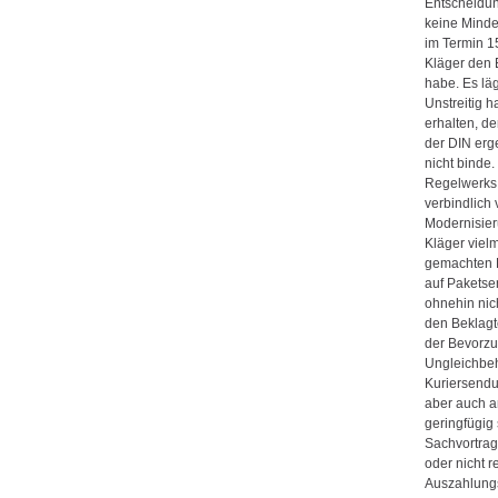
Entscheidun
keine Minde
im Termin 1
Kläger den 
habe. Es lä
Unstreitig 
erhalten, d
der DIN erg
nicht binde
Regelwerks,
verbindlich 
Modernisier
Kläger viel
gemachten P
auf Paketse
ohnehin nich
den Beklagt
der Bevorzu
Ungleichbeh
Kuriersendu
aber auch a
geringfügig
Sachvortrag 
oder nicht r
Auszahlungs