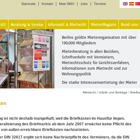
Startseite
Kontakt
Mein BMV
Jobs
Termine
Sprachen
ritt
Beratung & Service
Infomarkt & Mietrecht
MieterMagazin
Rund ums
Berlins größte Mieterorganisation mit über
190.000 Mitgliedern
Mieterberatung in allen Bezirken,
Schriftverkehr mit Vermietern,
Mietrechtsschutz für Gerichtsverfahren,
Informationen zum Mietrecht und zur
Wohnungspolitik
Die starke Interessenvertretung der Mieter
Mietrecht
/
Urteile und Beiträge
/
Briefk
ten
 ist nicht deshalb mangelhaft, weil die Briefkästen im Hausflur liegen.
eralisierung des Briefmarkts ab dem Jahr 2007 erwächst keine Pflicht des
 von außen erreichbare Briefkästen nachzurüsten.
r DIN 32617 ergibt sich keine Nachrüstpflicht des Vermieters, da die DIN