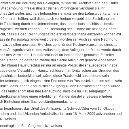
chtet sich die Berufung der Beklagten, mit der sie Rechtsfehler rügen. Unter
 Wiederholung ihres erstinstanzlichen Vorbringens verfolgen sie ihr
iches Ziel weiter. Erstmals behaupten sie, dass sie drei Lohnsteuerkarten erst
9 erreicht hätten, weil diese nach vorheriger vergeblicher Zustellung erst
te Zustellung durch ein Unternehmen, das einen Haustürschlüssel besitze,
 zugestellt werden können. Eine Rechnung der … habe die beklagte Ehefrau
eicht, dass sie den Rechnungsbetrag erst verspätet habe einzahlen können mit
dass ihr Kursusplatz anderweitig belegt worden sei. Auch sei eine Rechnung
ht zuzustellen gewesen. Gleiches gelte für den Kostenvoranschlag eines …
 vom Amtsgericht vertretene Auffassung, dem Anliegen der Mieter werde durch
chaft des Vermieters, Haustürschlüssel an ihm namhaft gemachte Zusteller
en, Rechnung getragen, werde der Sache auch nicht gerecht. Abgesehen
 der Kläger Haustürschlüssel nur an einige Postzusteller ausgegeben habe
gabe einer Vielzahl von Haustürschlüsseln an Dritte schon aus Gründen des
gsschutzes bedenklich sei, würde diese Praxis nicht ausreichend sein.
der unterschiedlich eingesetzten Personen von Postzustelldiensten sei es sehr
nlich, dass jeder dieser Zusteller Zugang zu den Briefkästen erlangen würde.
 das Amtsgericht über ihre Behauptung, dass die im Hauseingangsflur
Briefkastenanlage einen erheblichen Mangel darstelle, Beweis erheben
h Einholung eines Sachverständigengutachtens.
en beantragen, das Urteil des Amtsgerichts Schwedt/Oder vom 16. Oktober
dern und das Urkunden-Vorbehaltsurteil vom 18. März 2009 aufzuheben und
bzuweisen.
beantragt, die Berufung zurückzuweisen.