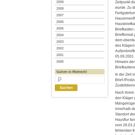
Zeitpunkt d
2009
wurde. Zu d
2008
Fertigstell
2007
Hausinnenflu
2006
Hausbriefka
2005
Briefkasten
Briefformat
2004
dem ebenfal
2003
des Klägers
2002
Außenbriefk
2001
05.09.2001 
Hinweis der
2000
Briefkasten
Suchen in Mietrecht
In der Zeit
Brief-/Post
Zustelldiens
Nach ihrem 
den Kläger 
Mängelrügen
innerhalb d
Standort de
Hausflur fa
vom 28.03.2
fehlenden f