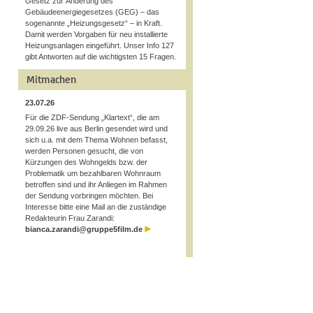
Gesetz zur Änderung des
Gebäudeenergiegesetzes (GEG) – das
sogenannte „Heizungsgesetz“ – in Kraft.
Damit werden Vorgaben für neu installierte
Heizungsanlagen eingeführt. Unser Info 127
gibt Antworten auf die wichtigsten 15 Fragen.
Mitmachen
23.07.26
Für die ZDF-Sendung „Klartext“, die am
29.09.26 live aus Berlin gesendet wird und
sich u.a. mit dem Thema Wohnen befasst,
werden Personen gesucht, die von
Kürzungen des Wohngelds bzw. der
Problematik um bezahlbaren Wohnraum
betroffen sind und ihr Anliegen im Rahmen
der Sendung vorbringen möchten. Bei
Interesse bitte eine Mail an die zuständige
Redakteurin Frau Zarandi:
bianca.zarandi@gruppe5film.de