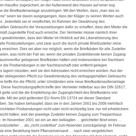
im Hausflur zugesichert, an der Außenwand des Hauses auf einer sog.
he die Briefkastenanlage anzubringen. Mit den Worten, dass „man das so
e“ seien sie davon ausgegangen, dass der Kläger zu seinen Worten auch
e. Jedenfalls sei er verpflichtet, im Rahmen der Gewährung des
äßen Gebrauchs die Voraussetzungen dafür zu schaffen, dass den Mieter die
äß zugestellte Post auch erreiche. Der Vermieter müsse nämlich ihrer
 gewährleisten, dass den Mieter im Hinblick auf die Liberalisierung des
lle Postzustellungen, und zwar auch die durch private Briefzusteller ohne
erreichen. Dies sei aber nur möglich, wenn die Briefkästen für alle Zusteller
eien, was nicht der Fall sei, wenn die privaten Zustelldienste keinen Zugang
ausinnenflur gelegenen Briefkästen hätten und insbesondere bei Nachbarn
er die Postsendungen in der Nachbarschaft oder entfernt gelegen
ts lagern müssten, weil sie den Adressaten nicht erreichen würden. Aus der
er obliegenden Pflicht zur Gewährleistung des vertragsgemäßen Gebrauchs
he treffe ihn die Pflicht, unter Umständen eine neue Briefkastenaußenanlage
. Diese Nachrüstungspflicht treffe den Vermieter mittelbar aus der DIN 32617,
03 gelte und die die Empfehlung der Zugänglichkeit des Briefkastens von
lte. Mit der jetzt geltenden EU-Norm EN 13724 sei dieser Standard
eben. Sie haben behauptet, dass sie in den Jahren 2001 bis 2008 mehrfach
erichteten Postsendungen nicht oder nicht rechtzeitig bzw. nur mit erheblichem
eicht hätten, weil der jeweilige Zusteller keinen Zugang zum Treppenhaus
e. Im November 2001 sei ein an den beklagten … gerichteter Brief eines …
ostzusteller … als „nicht zustellbar“ zum Absender zurückgelangt. Im Februar
ie eine Bestellung beim Pflanzenversand … nach zwei vergeblichen