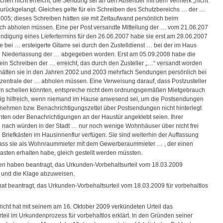
uchen nicht erreicht; die Sendung sei an den Absender mit dem Vermerk „nicht
 zurückgelangt. Gleiches gelte für ein Schreiben des Schutzbereichs … der …
005; dieses Schreiben hätten sie mit Zeitaufwand persönlich beim
ch abholen müssen. Eine per Post versandte Mitteilung der … vom 21.06.207
ündigung eines Liefertermins für den 26.06.2007 habe sie erst am 28.06.2007
ne bei … ersteigerte Gitarre sei durch den Zustelldienst … bei der im Haus
n Niederlassung der … abgegeben worden. Erst am 05.09.2008 habe die
ein Schreiben der … erreicht, das durch den Zusteller „…“ versandt worden
hätten sie in den Jahren 2002 und 2003 mehrfach Sendungen persönlich bei
erzentrale der … abholen müssen. Eine Verweisung darauf, dass Postzusteller
n schellen könnten, entspreche nicht dem ordnungsgemäßen Mietgebrauch
ig hilfreich, wenn niemand im Hause anwesend sei, um die Postsendungen
ehmen bzw. Benachrichtigungszettel über Postsendungen nicht hinterlegt
ten oder Benachrichtigungen an der Haustür angeklebt seien. Ihrer
nach würden in der Stadt … nur noch wenige Wohnhäuser über nicht frei
 Briefkästen im Hausinnenflur verfügen. Sie sind weiterhin der Auffassung
ss sie als Wohnraummieter mit dem Gewerberaummieter … , der einen
asten erhalten habe, gleich gestellt werden müssten.
en haben beantragt, das Urkunden-Vorbehaltsurteil vom 18.03.2009
und die Klage abzuweisen.
hat beantragt, das Urkunden-Vorbehaltsurteil vom 18.03.2009 für vorbehaltlos
icht hat mit seinem am 16. Oktober 2009 verkündeten Urteil das
teil im Urkundenprozess für vorbehaltlos erklärt. In den Gründen seiner