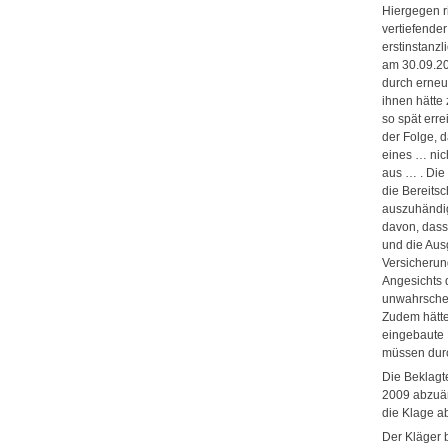
Hiergegen ri
vertiefender
erstinstanzl
am 30.09.200
durch erneu
ihnen hätte
so spät err
der Folge, 
eines … nic
aus … . Die
die Bereits
auszuhändig
davon, dass
und die Aus
Versicherun
Angesichts 
unwahrschei
Zudem hätte
eingebaute 
müssen durc
Die Beklagt
2009 abzuän
die Klage a
Der Kläger 