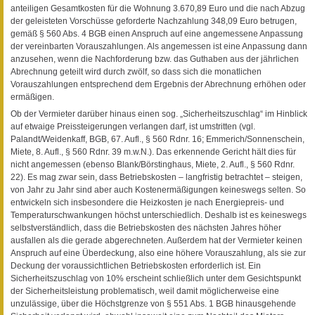
anteiligen Gesamtkosten für die Wohnung 3.670,89 Euro und die nach Abzug
der geleisteten Vorschüsse geforderte Nachzahlung 348,09 Euro betrugen,
gemäß § 560 Abs. 4 BGB einen Anspruch auf eine angemessene Anpassung
der vereinbarten Vorauszahlungen. Als angemessen ist eine Anpassung dann
anzusehen, wenn die Nachforderung bzw. das Guthaben aus der jährlichen
Abrechnung geteilt wird durch zwölf, so dass sich die monatlichen
Vorauszahlungen entsprechend dem Ergebnis der Abrechnung erhöhen oder
ermäßigen.
Ob der Vermieter darüber hinaus einen sog. „Sicherheitszuschlag“ im Hinblick
auf etwaige Preissteigerungen verlangen darf, ist umstritten (vgl.
Palandt/Weidenkaff, BGB, 67. Aufl., § 560 Rdnr. 16; Emmerich/Sonnenschein,
Miete, 8. Aufl., § 560 Rdnr. 39 m.w.N.). Das erkennende Gericht hält dies für
nicht angemessen (ebenso Blank/Börstinghaus, Miete, 2. Aufl., § 560 Rdnr.
22). Es mag zwar sein, dass Betriebskosten – langfristig betrachtet – steigen,
von Jahr zu Jahr sind aber auch Kostenermäßigungen keineswegs selten. So
entwickeln sich insbesondere die Heizkosten je nach Energiepreis- und
Temperaturschwankungen höchst unterschiedlich. Deshalb ist es keineswegs
selbstverständlich, dass die Betriebskosten des nächsten Jahres höher
ausfallen als die gerade abgerechneten. Außerdem hat der Vermieter keinen
Anspruch auf eine Überdeckung, also eine höhere Vorauszahlung, als sie zur
Deckung der voraussichtlichen Betriebskosten erforderlich ist. Ein
Sicherheitszuschlag von 10% erscheint schließlich unter dem Gesichtspunkt
der Sicherheitsleistung problematisch, weil damit möglicherweise eine
unzulässige, über die Höchstgrenze von § 551 Abs. 1 BGB hinausgehende