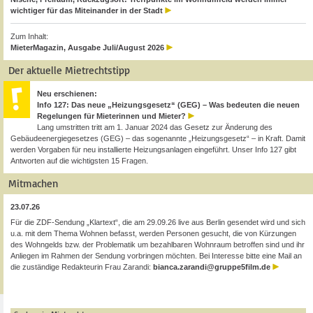
wichtiger für das Miteinander in der Stadt
Zum Inhalt:
MieterMagazin, Ausgabe Juli/August 2026
Der aktuelle Mietrechtstipp
Neu erschienen:
Info 127: Das neue „Heizungsgesetz“ (GEG) – Was bedeuten die neuen
Regelungen für Mieterinnen und Mieter?
Lang umstritten tritt am 1. Januar 2024 das Gesetz zur Änderung des
Gebäudeenergiegesetzes (GEG) – das sogenannte „Heizungsgesetz“ – in Kraft. Damit
werden Vorgaben für neu installierte Heizungsanlagen eingeführt. Unser Info 127 gibt
Antworten auf die wichtigsten 15 Fragen.
Mitmachen
23.07.26
Für die ZDF-Sendung „Klartext“, die am 29.09.26 live aus Berlin gesendet wird und sich
u.a. mit dem Thema Wohnen befasst, werden Personen gesucht, die von Kürzungen
des Wohngelds bzw. der Problematik um bezahlbaren Wohnraum betroffen sind und ihr
Anliegen im Rahmen der Sendung vorbringen möchten. Bei Interesse bitte eine Mail an
die zuständige Redakteurin Frau Zarandi:
bianca.zarandi@gruppe5film.de