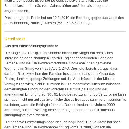
nicht angemessen. Es sei keineswegs selbstverständlich, dass die
Betriebskosten des nächsten Jahres höher ausfallen als die gerade
abgerechneten.
Das Landgericht Berlin hat am 10.8. 2010 die Berufung gegen das Urteil des
AG Schöneberg zurückgewiesen (Az: – 63 S 622/09 –).
Urteilstext
Aus den Entscheidungsgründen:
Die Klage ist zulässig. Insbesondere haben die Kläger ein rechtliches
Interesse an der alsbaldigen Feststellung der geschuldeten Höhe der
Betriebs- und der Heizkostenvorschüsse für die von ihnen gemietete
Wohnung im Sinne von § 256 Abs. 1 ZPO. Dies folgt bereits daraus, dass
darüber Streit zwischen den Parteien besteht und dass dem Mieter das
Risiko, durch zu geringe Zahlungen auf die Vorschüsse mit der Miete in
Verzug zu geraten, nicht zuzumuten ist. Die monatliche Differenz zwischen
der verlangten Erhöhung der Vorschüsse auf 336,50 Euro und der
anerkannten Erhöhung auf 305,91 Euro beträgt zwar nur 30,59 Euro, sie kann
sich aber nicht nur auf das zwölffache dieses Betrages summieren, sondern je
nachdem, wann die Beklagte über die Betriebskosten des Jahres 2009
abrechnet, auf das zwanzigfache oder sogar mehr und damit durchaus
kündigungsrelevant werden.
Die negative Feststellungsklage ist auch begründet. Die Beklagte hat nach
der Betriebs- und Heizkostenabrechnung vom 6.3.2009, wonach die