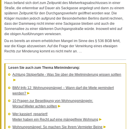
Haus befand sich dort zum Zeitpunkt des Mietvertragsabschlusses in einer
Straße, die erkennbar auf Dauer als Sackgasse angelegt und dann zu einem
späteren Zeitpunkt für den Durchgangsverkehr geöffnet worden war. Die
Kläger mussten jedoch aufgrund der Besonderheiten Berlins damit rechnen,
dass der Dammweg nicht immer eine Sackgasse bleiben und auch die
Sonnenallee zu einer stärkeren Durchgangsstraße würde. Insoweit wird auf
die obigen Ausführungen verwiesen.
Da es bereits an einem erheblichen Mangel im Sinne des § 536 BGB fehlt,
war die Klage abzuweisen. Auf die Frage der Verwirkung eines etwaigen
Rechts zur Minderung kommt es nicht mehr an. …
Lesen Sie auch zum Thema Mietminderung:
Achtung Stolperfalle - Was Sie über die Mietminderung wissen sollten
BMV-Info 12: Wohnungsmängel – Wann darf die Miete gemindert
werden?
10 Fragen zur Beseitigung von Wohnungsmängeln:
Worauf Mieter achten sollten
Wer kassiert, repariert!
Mieter haben ein Recht auf eine mängelfreie Wohnung
Wohnungsmängel: So machen Sie Ihrem Vermieter Beine