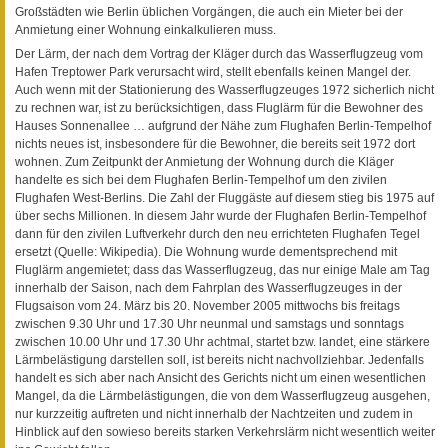
Großstädten wie Berlin üblichen Vorgängen, die auch ein Mieter bei der
Anmietung einer Wohnung einkalkulieren muss.
Der Lärm, der nach dem Vortrag der Kläger durch das Wasserflugzeug vom
Hafen Treptower Park verursacht wird, stellt ebenfalls keinen Mangel der.
Auch wenn mit der Stationierung des Wasserflugzeuges 1972 sicherlich nicht
zu rechnen war, ist zu berücksichtigen, dass Fluglärm für die Bewohner des
Hauses Sonnenallee … aufgrund der Nähe zum Flughafen Berlin-Tempelhof
nichts neues ist, insbesondere für die Bewohner, die bereits seit 1972 dort
wohnen. Zum Zeitpunkt der Anmietung der Wohnung durch die Kläger
handelte es sich bei dem Flughafen Berlin-Tempelhof um den zivilen
Flughafen West-Berlins. Die Zahl der Fluggäste auf diesem stieg bis 1975 auf
über sechs Millionen. In diesem Jahr wurde der Flughafen Berlin-Tempelhof
dann für den zivilen Luftverkehr durch den neu errichteten Flughafen Tegel
ersetzt (Quelle: Wikipedia). Die Wohnung wurde dementsprechend mit
Fluglärm angemietet; dass das Wasserflugzeug, das nur einige Male am Tag
innerhalb der Saison, nach dem Fahrplan des Wasserflugzeuges in der
Flugsaison vom 24. März bis 20. November 2005 mittwochs bis freitags
zwischen 9.30 Uhr und 17.30 Uhr neunmal und samstags und sonntags
zwischen 10.00 Uhr und 17.30 Uhr achtmal, startet bzw. landet, eine stärkere
Lärmbelästigung darstellen soll, ist bereits nicht nachvollziehbar. Jedenfalls
handelt es sich aber nach Ansicht des Gerichts nicht um einen wesentlichen
Mangel, da die Lärmbelästigungen, die von dem Wasserflugzeug ausgehen,
nur kurzzeitig auftreten und nicht innerhalb der Nachtzeiten und zudem in
Hinblick auf den sowieso bereits starken Verkehrslärm nicht wesentlich weiter