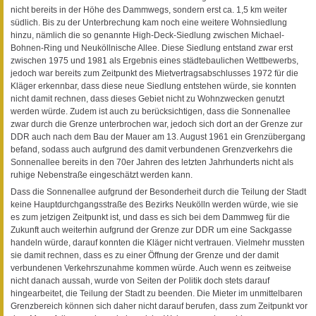
nicht bereits in der Höhe des Dammwegs, sondern erst ca. 1,5 km weiter
südlich. Bis zu der Unterbrechung kam noch eine weitere Wohnsiedlung
hinzu, nämlich die so genannte High-Deck-Siedlung zwischen Michael-
Bohnen-Ring und Neuköllnische Allee. Diese Siedlung entstand zwar erst
zwischen 1975 und 1981 als Ergebnis eines städtebaulichen Wettbewerbs,
jedoch war bereits zum Zeitpunkt des Mietvertragsabschlusses 1972 für die
Kläger erkennbar, dass diese neue Siedlung entstehen würde, sie konnten
nicht damit rechnen, dass dieses Gebiet nicht zu Wohnzwecken genutzt
werden würde. Zudem ist auch zu berücksichtigen, dass die Sonnenallee
zwar durch die Grenze unterbrochen war, jedoch sich dort an der Grenze zur
DDR auch nach dem Bau der Mauer am 13. August 1961 ein Grenzübergang
befand, sodass auch aufgrund des damit verbundenen Grenzverkehrs die
Sonnenallee bereits in den 70er Jahren des letzten Jahrhunderts nicht als
ruhige Nebenstraße eingeschätzt werden kann.
Dass die Sonnenallee aufgrund der Besonderheit durch die Teilung der Stadt
keine Hauptdurchgangsstraße des Bezirks Neukölln werden würde, wie sie
es zum jetzigen Zeitpunkt ist, und dass es sich bei dem Dammweg für die
Zukunft auch weiterhin aufgrund der Grenze zur DDR um eine Sackgasse
handeln würde, darauf konnten die Kläger nicht vertrauen. Vielmehr mussten
sie damit rechnen, dass es zu einer Öffnung der Grenze und der damit
verbundenen Verkehrszunahme kommen würde. Auch wenn es zeitweise
nicht danach aussah, wurde von Seiten der Politik doch stets darauf
hingearbeitet, die Teilung der Stadt zu beenden. Die Mieter im unmittelbaren
Grenzbereich können sich daher nicht darauf berufen, dass zum Zeitpunkt vor