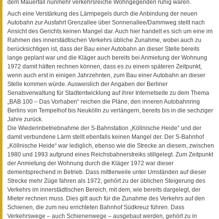
dem Mauerfall nunmehr verkehrsreiche Wohngegenden ruhig waren.
Auch eine Verstärkung des Lärmpegels durch die Anbindung der neuen
Autobahn zur Ausfahrt Grenzallee über Sonnenallee/Dammweg stellt nach
Ansicht des Gerichts keinen Mangel dar. Auch hier handelt es sich um eine im
Rahmen des innerstädtischen Verkehrs übliche Zunahme, wobei auch zu
berücksichtigen ist, dass der Bau einer Autobahn an dieser Stelle bereits
lange geplant war und die Kläger auch bereits bei Anmietung der Wohnung
1972 damit hätten rechnen können, dass es zu einem späteren Zeitpunkt,
wenn auch erst in einigen Jahrzehnten, zum Bau einer Autobahn an dieser
Stelle kommen würde. Ausweislich der Angaben der Berliner
Senatsverwaltung für Stadtentwicklung auf ihrer Internetseite zu dem Thema
„BAB 100 – Das Vorhaben“ reichen die Pläne, den inneren Autobahnring
Berlins von Tempelhof bis Neukölln zu verlängern, bereits bis in die sechziger
Jahre zurück.
Die Wiederinbetriebnahme der S-Bahnstation „Köllnische Heide“ und der
damit verbundene Lärm stellt ebenfalls keinen Mangel der. Der S-Bahnhof
„Köllnische Heide“ war lediglich, ebenso wie die Strecke an diesem, zwischen
1980 und 1993 aufgrund eines Reichsbahnerstreiks stillgelegt. Zum Zeitpunkt
der Anmietung der Wohnung durch die Kläger 1972 war dieser
dementsprechend in Betrieb. Dass mittlerweile unter Umständen auf dieser
Strecke mehr Züge fahren als 1972, gehört zu der üblichen Steigerung des
Verkehrs im innerstädtischen Bereich, mit dem, wie bereits dargelegt, der
Mieter rechnen muss. Dies gilt auch für die Zunahme des Verkehrs auf den
Schienen, die zum neu errichteten Bahnhof Südkreuz führen. Dass
Verkehrswege – auch Schienenwege – ausgebaut werden, gehört zu in