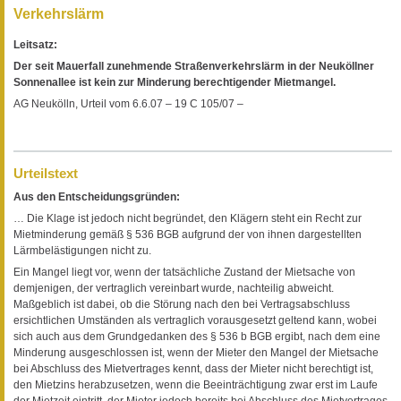
Verkehrslärm
Leitsatz:
Der seit Mauerfall zunehmende Straßenverkehrslärm in der Neuköllner
Sonnenallee ist kein zur Minderung berechtigender Mietmangel.
AG Neukölln, Urteil vom 6.6.07 – 19 C 105/07 –
Urteilstext
Aus den Entscheidungsgründen:
… Die Klage ist jedoch nicht begründet, den Klägern steht ein Recht zur
Mietminderung gemäß § 536 BGB aufgrund der von ihnen dargestellten
Lärmbelästigungen nicht zu.
Ein Mangel liegt vor, wenn der tatsächliche Zustand der Mietsache von
demjenigen, der vertraglich vereinbart wurde, nachteilig abweicht.
Maßgeblich ist dabei, ob die Störung nach den bei Vertragsabschluss
ersichtlichen Umständen als vertraglich vorausgesetzt geltend kann, wobei
sich auch aus dem Grundgedanken des § 536 b BGB ergibt, nach dem eine
Minderung ausgeschlossen ist, wenn der Mieter den Mangel der Mietsache
bei Abschluss des Mietvertrages kennt, dass der Mieter nicht berechtigt ist,
den Mietzins herabzusetzen, wenn die Beeinträchtigung zwar erst im Laufe
der Mietzeit eintritt, der Mieter jedoch bereits bei Abschluss des Mietvertrages