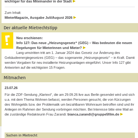
wichtiger für das Miteinander in der Stadt
Zum Inhalt:
MieterMagazin, Ausgabe Juli/August 2026
Der aktuelle Mietrechtstipp
Neu erschienen:
Info 127: Das neue „Heizungsgesetz“ (GEG) – Was bedeuten die neuen
Regelungen für Mieterinnen und Mieter?
Lang umstritten tritt am 1. Januar 2024 das Gesetz zur Änderung des
Gebäudeenergiegesetzes (GEG) – das sogenannte „Heizungsgesetz“ – in Kraft. Damit
werden Vorgaben für neu installierte Heizungsanlagen eingeführt. Unser Info 127 gibt
Antworten auf die wichtigsten 15 Fragen.
Mitmachen
23.07.26
Für die ZDF-Sendung „Klartext“, die am 29.09.26 live aus Berlin gesendet wird und sich
u.a. mit dem Thema Wohnen befasst, werden Personen gesucht, die von Kürzungen
des Wohngelds bzw. der Problematik um bezahlbaren Wohnraum betroffen sind und ihr
Anliegen im Rahmen der Sendung vorbringen möchten. Bei Interesse bitte eine Mail an
die zuständige Redakteurin Frau Zarandi:
bianca.zarandi@gruppe5film.de
Suchen in Mietrecht