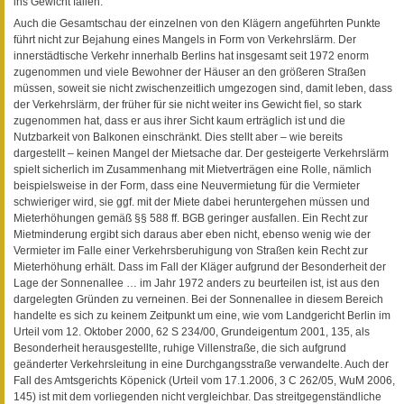
ins Gewicht fallen.
Auch die Gesamtschau der einzelnen von den Klägern angeführten Punkte
führt nicht zur Bejahung eines Mangels in Form von Verkehrslärm. Der
innerstädtische Verkehr innerhalb Berlins hat insgesamt seit 1972 enorm
zugenommen und viele Bewohner der Häuser an den größeren Straßen
müssen, soweit sie nicht zwischenzeitlich umgezogen sind, damit leben, dass
der Verkehrslärm, der früher für sie nicht weiter ins Gewicht fiel, so stark
zugenommen hat, dass er aus ihrer Sicht kaum erträglich ist und die
Nutzbarkeit von Balkonen einschränkt. Dies stellt aber – wie bereits
dargestellt – keinen Mangel der Mietsache dar. Der gesteigerte Verkehrslärm
spielt sicherlich im Zusammenhang mit Mietverträgen eine Rolle, nämlich
beispielsweise in der Form, dass eine Neuvermietung für die Vermieter
schwieriger wird, sie ggf. mit der Miete dabei heruntergehen müssen und
Mieterhöhungen gemäß §§ 588 ff. BGB geringer ausfallen. Ein Recht zur
Mietminderung ergibt sich daraus aber eben nicht, ebenso wenig wie der
Vermieter im Falle einer Verkehrsberuhigung von Straßen kein Recht zur
Mieterhöhung erhält. Dass im Fall der Kläger aufgrund der Besonderheit der
Lage der Sonnenallee … im Jahr 1972 anders zu beurteilen ist, ist aus den
dargelegten Gründen zu verneinen. Bei der Sonnenallee in diesem Bereich
handelte es sich zu keinem Zeitpunkt um eine, wie vom Landgericht Berlin im
Urteil vom 12. Oktober 2000, 62 S 234/00, Grundeigentum 2001, 135, als
Besonderheit herausgestellte, ruhige Villenstraße, die sich aufgrund
geänderter Verkehrsleitung in eine Durchgangsstraße verwandelte. Auch der
Fall des Amtsgerichts Köpenick (Urteil vom 17.1.2006, 3 C 262/05, WuM 2006,
145) ist mit dem vorliegenden nicht vergleichbar. Das streitgegenständliche