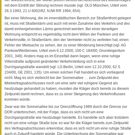
mit dem Eintritt der Störung rechnen musste (vgl. OLG München, Urteil vom
26.3.1993, 21 U 6002/92, NJW-RR 1994, 654).
Bei einer Wohnung, die im innerstädtischen Bereich zur Straßenfront gelegen
ist, muss mit Straßenlärm und auch mit einer Zunahme des Verkehrs und des
damit einhergehenden Lärms gerechnet werden. Bei einer derartigen
Wohnung entspricht es regelmäßig nicht dem Willen der Parteien und der
Verkehrssitte, in Straßenlärm, den der Vermieter nicht zu vertreten hat, einen
Fehler der Mietsache zu sehen, der zu einer Minderung berechtigt (vgl. AG
Pankow/Weißensee, Urteil vom 6.12.2000, 100 C 184/00, Grundeigentum
2001, 348). Anders mag es im Einzelfall dann liegen, wenn eine ruhige
Villenstraße aufgrund geänderter Verkehrsleitung sich in eine
Durchgangsstraße wandelt (vgl. LG Berlin, Urteil vom 12.10.2000, 62 S
234/00, GE 2001, 135). Um einen solchen Fall handelt es sich vorliegend
nicht. Mag es sich vielleicht bei der Sonnenallee … zum Zeitpunkt des
Mietvertragsabschlusses noch um eine sehr viel ruhigere Gegend als
heutzutage gehandelt zu haben, mussten die Kläger doch bereits zu diesem
Zeitpunkt damit rechnen, dass es zu einer Steigerung des Verkehrsflusses
kommen würde.
Zwar war die Sonnenallee bis zur Grenzöffnung 1989 durch die Grenze zur
DDR unterbrochen, mit der Folge, dass es sich nicht um eine
Durchgangsstraße wie heutzutage handelte. Es handelte sich aber trotzdem
nicht um eine ruhige Straße bzw. es war für die Kläger bereits zum Zeitpunkt
des Vertragsabschlusses erkennbar, dass es sich nicht um eine ruhige Straße
auch in Zukunft handeln würde. Die Unterbrechung der Sonnenallee war