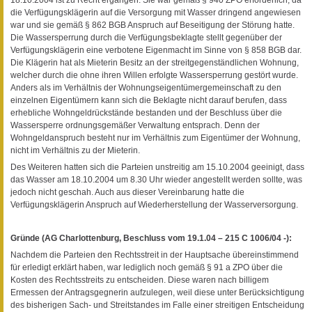
die Verfügungsklägerin auf die Versorgung mit Wasser dringend angewiesen
war und sie gemäß § 862 BGB Anspruch auf Beseitigung der Störung hatte.
Die Wassersperrung durch die Verfügungsbeklagte stellt gegenüber der
Verfügungsklägerin eine verbotene Eigenmacht im Sinne von § 858 BGB dar.
Die Klägerin hat als Mieterin Besitz an der streitgegenständlichen Wohnung,
welcher durch die ohne ihren Willen erfolgte Wassersperrung gestört wurde.
Anders als im Verhältnis der Wohnungseigentümergemeinschaft zu den
einzelnen Eigentümern kann sich die Beklagte nicht darauf berufen, dass
erhebliche Wohngeldrückstände bestanden und der Beschluss über die
Wassersperre ordnungsgemäßer Verwaltung entsprach. Denn der
Wohngeldanspruch besteht nur im Verhältnis zum Eigentümer der Wohnung,
nicht im Verhältnis zu der Mieterin.
Des Weiteren hatten sich die Parteien unstreitig am 15.10.2004 geeinigt, dass
das Wasser am 18.10.2004 um 8.30 Uhr wieder angestellt werden sollte, was
jedoch nicht geschah. Auch aus dieser Vereinbarung hatte die
Verfügungsklägerin Anspruch auf Wiederherstellung der Wasserversorgung.
Gründe (AG Charlottenburg, Beschluss vom 19.1.04 – 215 C 1006/04 -):
Nachdem die Parteien den Rechtsstreit in der Hauptsache übereinstimmend
für erledigt erklärt haben, war lediglich noch gemäß § 91 a ZPO über die
Kosten des Rechtsstreits zu entscheiden. Diese waren nach billigem
Ermessen der Antragsgegnerin aufzulegen, weil diese unter Berücksichtigung
des bisherigen Sach- und Streitstandes im Falle einer streitigen Entscheidung