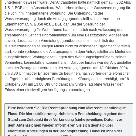
unterlegen gewesen wäre. Der Antragsteller hatte nämlich gemäß § 862 Abs.
1 S. 1 BGB einen Anspruch auf Wiederherstellung der Wasserversorgung für
die von ihm innegehaltene Wohnung. Die Unterbindung der
Wasserversorgung durch die Antragsgegnerin stellt sich als verbotene
Eigenmacht i.S.v. § 858 Abs. 1 BGB dar. Bei der Sperrung der
Wasserversorgung für Wohnräume handelt es sich nach Auffassung des
erkennenden Gerichts unproblematisch um eine Besitzstörung. Abgesehen
davon, dass auch ein Vermieter gegenüber seinem hinsichtlich der
Mietzinszahlungen säumigen Mieter nicht zu verbotener Eigenmacht greifen
darf, konnte vorliegend die Antragsgegnerin dem Antragssteller als Mieter die
ausgebliebenen Wohngeldzahlungen des Wohnungseigentümers, seines
Vermieters, keinesfalls entgegenhalten. Darüber hinaus war der Antragsteller
nach der Zusage der Vertreterin der Antragsgegnerin, am 18. Oktober 2004
um 8.30 Uhr mit der Entsperrung zu beginnen, nach vorheriger telefonischer,
im Ergebnis aber erfolgloser Bemühung um Klärung auch berechtigt, am 18.
Oktober 2004 um 13.00 Uhr und damit am fünften Tag ohne Wasser, den
Erlass einer einstweiligen Verfügung zu beantragen.
Bitte beachten Sie: Die Rechtsprechung zum Mietrecht ist ständig im
Fluss. Die hier publizierten gerichtlichen Entscheidungen geben den
Stand zum Zeitpunkt ihrer Verkündung (siehe jeweiliges Datum vor
dem Aktenzeichen) wieder. Informieren Sie sich deshalb über
eventuelle Änderungen in der Rechtsprechung.
Dabei ist Ihnen der