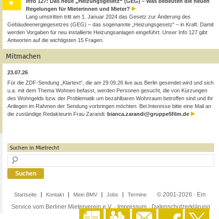
Info 127: Das neue „Heizungsgesetz“ (GEG) – Was bedeuten die neuen
Regelungen für Mieterinnen und Mieter?
Lang umstritten tritt am 1. Januar 2024 das Gesetz zur Änderung des
Gebäudeenergiegesetzes (GEG) – das sogenannte „Heizungsgesetz“ – in Kraft. Damit
werden Vorgaben für neu installierte Heizungsanlagen eingeführt. Unser Info 127 gibt
Antworten auf die wichtigsten 15 Fragen.
Mitmachen
23.07.26
Für die ZDF-Sendung „Klartext“, die am 29.09.26 live aus Berlin gesendet wird und sich
u.a. mit dem Thema Wohnen befasst, werden Personen gesucht, die von Kürzungen
des Wohngelds bzw. der Problematik um bezahlbaren Wohnraum betroffen sind und ihr
Anliegen im Rahmen der Sendung vorbringen möchten. Bei Interesse bitte eine Mail an
die zuständige Redakteurin Frau Zarandi:
bianca.zarandi@gruppe5film.de
Suchen in Mietrecht
© 2001-2026 · Ein
Startseite
Kontakt
Mein BMV
Jobs
Termine
Service vom Berliner Mieterverein e.V. ·
Impressum
·
Datenschutzerklärung