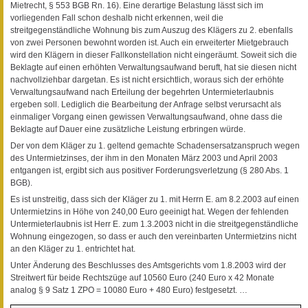
Mietrecht, § 553 BGB Rn. 16). Eine derartige Belastung lässt sich im
vorliegenden Fall schon deshalb nicht erkennen, weil die
streitgegenständliche Wohnung bis zum Auszug des Klägers zu 2. ebenfalls
von zwei Personen bewohnt worden ist. Auch ein erweiterter Mietgebrauch
wird den Klägern in dieser Fallkonstellation nicht eingeräumt. Soweit sich die
Beklagte auf einen erhöhten Verwaltungsaufwand beruft, hat sie diesen nicht
nachvollziehbar dargetan. Es ist nicht ersichtlich, woraus sich der erhöhte
Verwaltungsaufwand nach Erteilung der begehrten Untermieterlaubnis
ergeben soll. Lediglich die Bearbeitung der Anfrage selbst verursacht als
einmaliger Vorgang einen gewissen Verwaltungsaufwand, ohne dass die
Beklagte auf Dauer eine zusätzliche Leistung erbringen würde.
Der von dem Kläger zu 1. geltend gemachte Schadensersatzanspruch wegen
des Untermietzinses, der ihm in den Monaten März 2003 und April 2003
entgangen ist, ergibt sich aus positiver Forderungsverletzung (§ 280 Abs. 1
BGB).
Es ist unstreitig, dass sich der Kläger zu 1. mit Herrn E. am 8.2.2003 auf einen
Untermietzins in Höhe von 240,00 Euro geeinigt hat. Wegen der fehlenden
Untermieterlaubnis ist Herr E. zum 1.3.2003 nicht in die streitgegenständliche
Wohnung eingezogen, so dass er auch den vereinbarten Untermietzins nicht
an den Kläger zu 1. entrichtet hat.
Unter Änderung des Beschlusses des Amtsgerichts vom 1.8.2003 wird der
Streitwert für beide Rechtszüge auf 10560 Euro (240 Euro x 42 Monate
analog § 9 Satz 1 ZPO = 10080 Euro + 480 Euro) festgesetzt. …