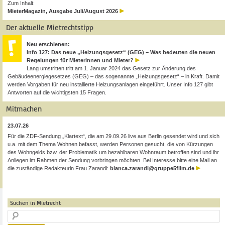
Zum Inhalt:
MieterMagazin, Ausgabe Juli/August 2026
Der aktuelle Mietrechtstipp
Neu erschienen:
Info 127: Das neue „Heizungsgesetz“ (GEG) – Was bedeuten die neuen
Regelungen für Mieterinnen und Mieter?
Lang umstritten tritt am 1. Januar 2024 das Gesetz zur Änderung des
Gebäudeenergiegesetzes (GEG) – das sogenannte „Heizungsgesetz“ – in Kraft. Damit
werden Vorgaben für neu installierte Heizungsanlagen eingeführt. Unser Info 127 gibt
Antworten auf die wichtigsten 15 Fragen.
Mitmachen
23.07.26
Für die ZDF-Sendung „Klartext“, die am 29.09.26 live aus Berlin gesendet wird und sich
u.a. mit dem Thema Wohnen befasst, werden Personen gesucht, die von Kürzungen
des Wohngelds bzw. der Problematik um bezahlbaren Wohnraum betroffen sind und ihr
Anliegen im Rahmen der Sendung vorbringen möchten. Bei Interesse bitte eine Mail an
die zuständige Redakteurin Frau Zarandi:
bianca.zarandi@gruppe5film.de
Suchen in Mietrecht