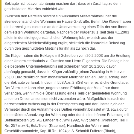
Beklagte nicht davon abhängig machen darf, dass ein Zuschlag zu dem
geschuldeten Mietzins entrichtet wird.
Zwischen den Parteien besteht ein wirksames Mietverhältnis über die
streitgegenständliche Wohnung im Hause G.-Straße, Berlin. Die Kläger haben
ein berechtigtes Interesse an der Untervermietung eines Teils der von ihnen
gemieteten Wohnung dargetan. Nachdem der Kläger zu 1. seit dem 4.1.2003
allein in der streitgegenständlichen Wohnung lebt, wie sich aus der
eingereichten Meldebestätigung ergibt, stellt sich die finanzielle Belastung
durch den geschuldeten Mietzins für ihn als zu hoch dar.
Die Kläger haben die Beklagte mit Schreiben vom 20.2.2003 um die Erteilung
einer Untermieterlaubnis zu Gunsten von Herrn E. gebeten. Die Beklagte hat
die begehrte Untermieterlaubnis mit Schreiben vom 26.2.2003 davon
abhängig gemacht, dass die Kläger zukünftig „einen Zuschlag in Höhe von
25,00 Euro zusätzlich zum monatlichen Mietzins“ zahlen. Der Zuschlag, den
die Beklagte verlangt, findet in § 553 Abs. 2 BGB keine rechtliche Grundlage.
Der Vermieter kann eine „angemessene Erhöhung der Miete“ nur dann
verlangen, wenn ihm die Überlassung eines Teils der gemieteten Wohnung
an einen Dritten ansonsten nicht zuzumuten wäre. Maßgeblich ist nach der
herrschenden Auffassung in der Rechtsprechung und der Literatur, ob der
Vermieter durch die Aufnahme des Dritten vermehrt belastet wird, etwa durch
eine stärkere Abnutzung der Wohnung oder durch eine höhere Belastung mit
Betriebskosten (vgl. AG Langenfeld, WM 1992, 477; Sternel, Mietrecht, Teil II
Rn. 257 m.w.N.; Bub/Treier (Kraemer), Handbuch der Wohn- und
Geschäftsraummiete, Kap. III Rn. 1024; a.A. Schmidt-Futterer (Blank),